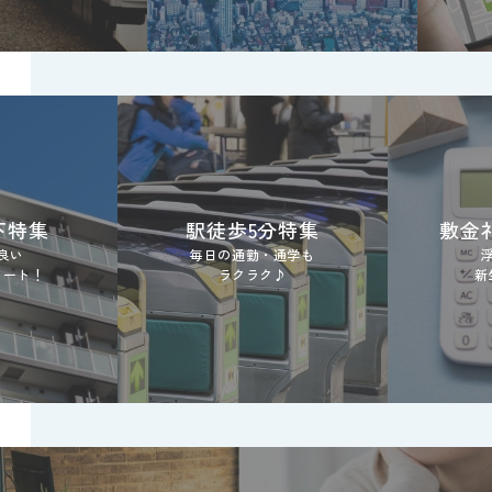
下特集
駅徒歩5分特集
敷金
良い
毎日の通勤・通学も
タート！
ラクラク♪
新