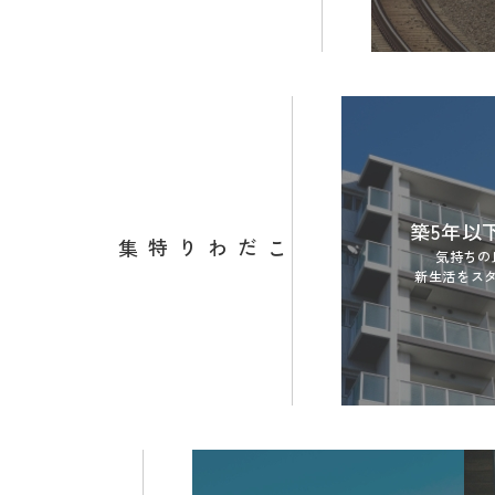
築5年以
こだわり特集
気持ちの
新生活をス