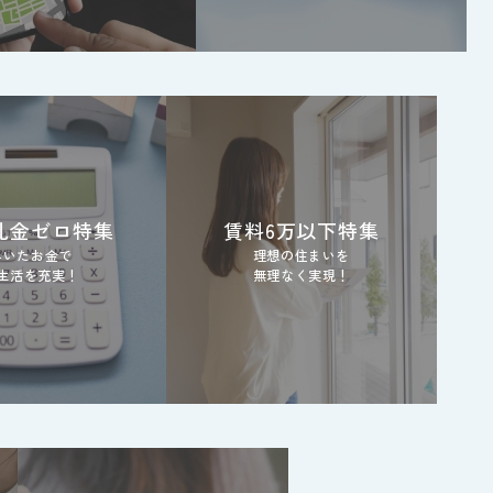
礼金ゼロ特集
賃料6万以下特集
浮いたお金で
理想の住まいを
生活を充実！
無理なく実現！