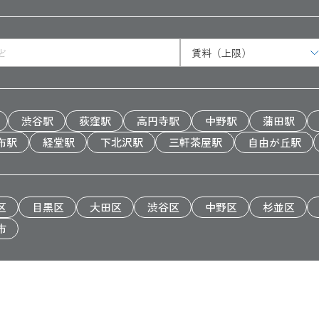
渋谷駅
荻窪駅
高円寺駅
中野駅
蒲田駅
布駅
経堂駅
下北沢駅
三軒茶屋駅
自由が丘駅
区
目黒区
大田区
渋谷区
中野区
杉並区
市