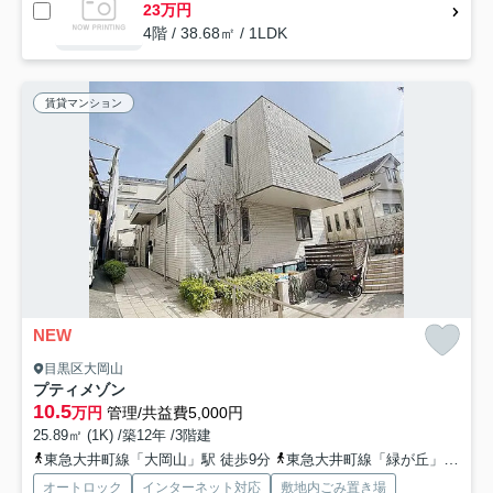
23万円
4階 / 38.68㎡ / 1LDK
賃貸マンション
NEW
目黒区大岡山
プティメゾン
10.5
万円
管理/共益費5,000円
25.89㎡ (1K) /築12年 /3階建
東急大井町線「大岡山」駅 徒歩9分
東急大井町線「緑が丘」駅 徒歩10分
オートロック
インターネット対応
敷地内ごみ置き場