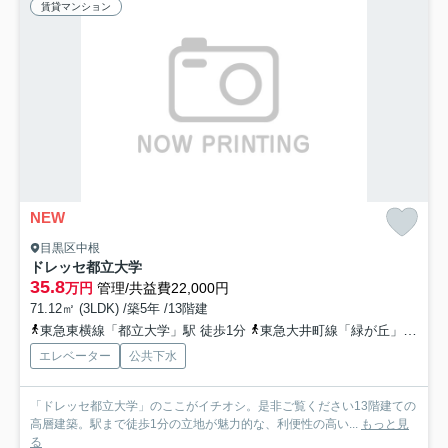
賃貸マンション
NEW
目黒区中根
ドレッセ都立大学
35.8
万円
管理/共益費22,000円
71.12㎡ (3LDK) /築5年 /13階建
東急東横線「都立大学」駅 徒歩1分
東急大井町線「緑が丘」駅 徒歩17分
エレベーター
公共下水
「ドレッセ都立大学」のここがイチオシ。是非ご覧ください13階建ての
高層建築。駅まで徒歩1分の立地が魅力的な、利便性の高い...
もっと見
る