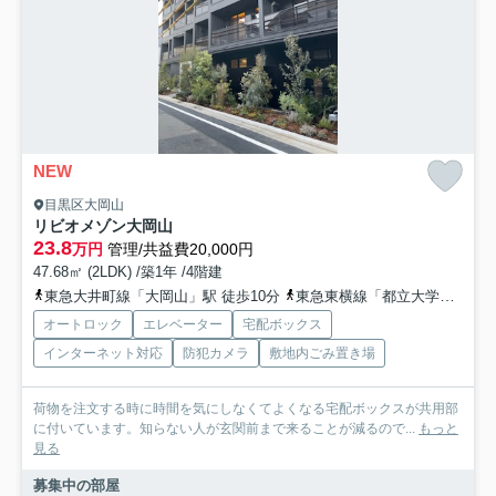
NEW
目黒区大岡山
リビオメゾン大岡山
23.8
万円
管理/共益費20,000円
47.68㎡ (2LDK) /築1年 /4階建
東急大井町線「大岡山」駅 徒歩10分
東急東横線「都立大学」駅 徒歩12分
オートロック
エレベーター
宅配ボックス
インターネット対応
防犯カメラ
敷地内ごみ置き場
荷物を注文する時に時間を気にしなくてよくなる宅配ボックスが共用部
に付いています。知らない人が玄関前まで来ることが減るので...
もっと
見る
募集中の部屋