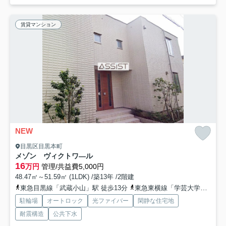
賃貸マンション
NEW
目黒区目黒本町
メゾン ヴィクトワ―ル
16
万円
管理/共益費5,000円
48.47㎡～51.59㎡ (1LDK) /築13年 /2階建
東急目黒線「武蔵小山」駅 徒歩13分
東急東横線「学芸大学」駅 徒歩15分
駐輪場
オートロック
光ファイバー
閑静な住宅地
耐震構造
公共下水