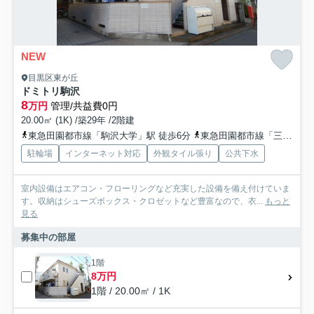
NEW
目黒区東が丘
ドミトリ駒沢
8
万円
管理/共益費0円
20.00㎡ (1K) /築29年 /2階建
東急田園都市線「駒沢大学」駅 徒歩6分
東急田園都市線「三軒茶屋」駅 徒歩22分
駐輪場
インターネット対応
外観タイル張り
公共下水
室内設備はエアコン・フローリングなど充実した設備を備え付けていま
す。収納はシューズボックス・クロゼットなど豊富なので、衣...
もっと
見る
募集中の部屋
1階
8万円
1階 / 20.00㎡ / 1K