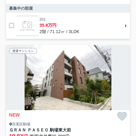
募集中の部屋
201
35.8万円
2階 / 71.12㎡ / 3LDK
賃貸マンション
NEW
目黒区駒場
ＧＲＡＮ ＰＡＳＥＯ 駒場東大前
19.9