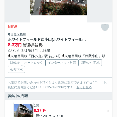
NEW
目黒区原町
ホワイトフィールド西小山(ホワイトフィールドニシコヤマ)
8.3
万円
管理/共益費-
20.75㎡ (1K) /築17年 /3階建
東急目黒線「西小山」駅 徒歩4分
東急目黒線「武蔵小山」駅 徒歩13分
駐輪場
オートロック
インターネット対応
閑静な住宅地
公共下水
お電話でお問い合わせを頂くとより迅速に対応できます(*´ω｀*)！！お
気軽にお電話ください！！0357493939です！...
もっと見る
募集中の部屋
1階
8.3万円
1階 / 20.75㎡ / 1K