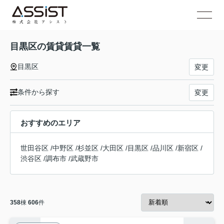
目黒区の賃貸賃貸一覧
目黒区
変更
条件から探す
変更
おすすめのエリア
世田谷区
/
中野区
/
杉並区
/
大田区
/
目黒区
/
品川区
/
新宿区
/
渋谷区
/
調布市
/
武蔵野市
358
棟
606
件