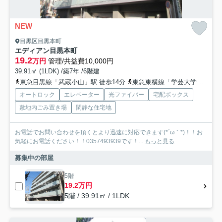
NEW
目黒区目黒本町
エディアン目黒本町
19.2
万円
管理/共益費10,000円
39.91㎡ (1LDK) /築7年 /6階建
東急目黒線「武蔵小山」駅 徒歩14分
東急東横線「学芸大学」駅 徒歩13分
オートロック
エレベーター
光ファイバー
宅配ボックス
敷地内ごみ置き場
閑静な住宅地
お電話でお問い合わせを頂くとより迅速に対応できます(*´ω｀*)！！お
気軽にお電話ください！！0357493939です！...
もっと見る
募集中の部屋
5階
19.2万円
5階 / 39.91㎡ / 1LDK