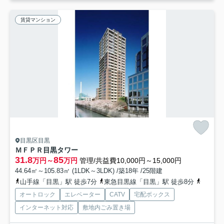
賃貸マンション
目黒区目黒
ＭＦＰＲ目黒タワー
31.8
85
万円～
万円
管理/共益費10,000円～15,000円
44.64㎡～105.83㎡ (1LDK～3LDK) /築18年 /25階建
山手線「目黒」駅 徒歩7分
東急目黒線「目黒」駅 徒歩8分
南北線
オートロック
エレベーター
CATV
宅配ボックス
インターネット対応
敷地内ごみ置き場