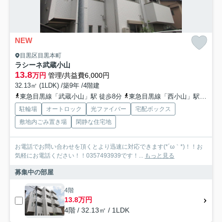
NEW
目黒区目黒本町
ラシーネ武蔵小山
13.8
万円
管理/共益費6,000円
32.13㎡ (1LDK) /築9年 /4階建
東急目黒線「武蔵小山」駅 徒歩8分
東急目黒線「西小山」駅 徒歩5分
駐輪場
オートロック
光ファイバー
宅配ボックス
敷地内ごみ置き場
閑静な住宅地
お電話でお問い合わせを頂くとより迅速に対応できます(*´ω｀*)！！お
気軽にお電話ください！！0357493939です！...
もっと見る
募集中の部屋
4階
13.8万円
4階 / 32.13㎡ / 1LDK