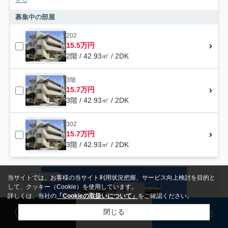
見る
募集中の部屋
202
15.5万円
2階 / 42.93㎡ / 2DK
3階
15.7万円
3階 / 42.93㎡ / 2DK
302
15.7万円
3階 / 42.93㎡ / 2DK
当サイトでは、お客様の当サイト利用状況把握、サービス向上検討を目的と
賃貸マンション
して、クッキー（Cookie）を使用しています。
詳しくは、当社の
「Cookieの取扱いについて」
をご確認ください。
閲覧履歴
検討リスト
来店予約
閉じる
検索条件を変更
まとめてお問い合わせ