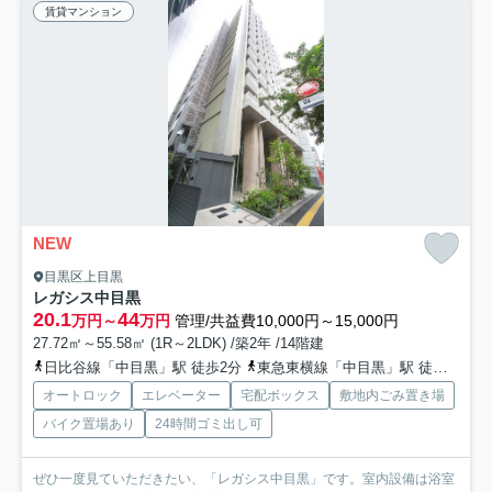
賃貸マンション
NEW
目黒区上目黒
レガシス中目黒
20.1
44
万円～
万円
管理/共益費10,000円～15,000円
27.72㎡～55.58㎡ (1R～2LDK) /築2年 /14階建
日比谷線「中目黒」駅 徒歩2分
東急東横線「中目黒」駅 徒歩2分
オートロック
エレベーター
宅配ボックス
敷地内ごみ置き場
バイク置場あり
24時間ゴミ出し可
ぜひ一度見ていただきたい、「レガシス中目黒」です。室内設備は浴室