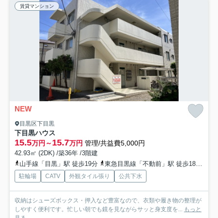
賃貸マンション
NEW
目黒区下目黒
下目黒ハウス
15.5
15.7
万円～
万円
管理/共益費5,000円
42.93㎡ (2DK) /築36年 /3階建
山手線「目黒」駅 徒歩19分
東急目黒線「不動前」駅 徒歩18分
東
駐輪場
CATV
外観タイル張り
公共下水
収納はシューズボックス・押入など豊富なので、衣類や履き物の整理が
しやすく便利です。忙しい朝でも鏡を見ながらサッと身支度を...
もっと