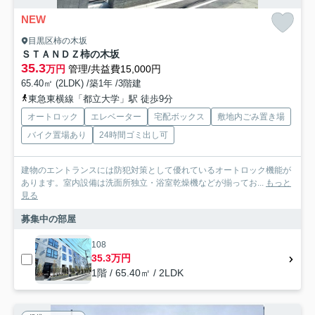
NEW
目黒区柿の木坂
ＳＴＡＮＤＺ柿の木坂
35.3
万円
管理/共益費15,000円
65.40㎡ (2LDK) /築1年 /3階建
東急東横線「都立大学」駅 徒歩9分
オートロック
エレベーター
宅配ボックス
敷地内ごみ置き場
バイク置場あり
24時間ゴミ出し可
建物のエントランスには防犯対策として優れているオートロック機能が
あります。室内設備は洗面所独立・浴室乾燥機などが揃ってお...
もっと
見る
募集中の部屋
108
35.3万円
1階 / 65.40㎡ / 2LDK