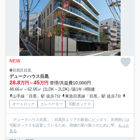
NEW
目黒区目黒
デュークハウス目黒
28.8
45
万円～
万円
管理/共益費10,000円
48.66㎡～62.95㎡ (1LDK～2LDK) /築1年 /4階建
山手線「目黒」駅 徒歩7分
東急目黒線「目黒」駅 徒歩7分
南北線
オートロック
エレベーター
宅配ボックス
「デュークハウス目黒」：目黒区エリアの新居にピッタリ。共用部には
宅配ボックスを設置しているため、荷物の受け取りのために早...
もっと
見る