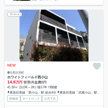
アパート
NEW
目黒区原町
ホワイトフィールド西小山
14.6
万円
管理/共益費0円
41.50㎡ (1LDK～2K) /築17年 /3階建
東急目黒線「西小山」駅 徒歩4分
東急目黒線「武蔵小山」駅 徒歩13分
駐輪場
オートロック
公共下水