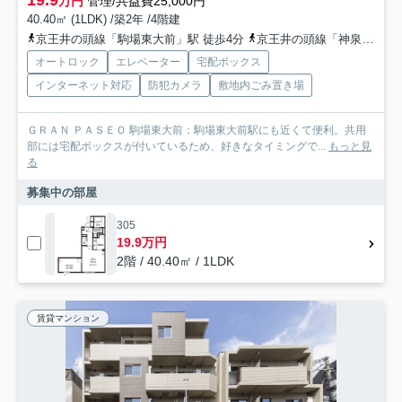
万円
管理/共益費25,000円
40.40㎡ (1LDK) /築2年 /4階建
京王井の頭線「駒場東大前」駅 徒歩4分
京王井の頭線「神泉」駅 徒歩11分
オートロック
エレベーター
宅配ボックス
インターネット対応
防犯カメラ
敷地内ごみ置き場
ＧＲＡＮ ＰＡＳＥＯ 駒場東大前：駒場東大前駅にも近くて便利。共用
部には宅配ボックスが付いているため、好きなタイミングで...
もっと見
る
募集中の部屋
305
19.9万円
2階 / 40.40㎡ / 1LDK
賃貸マンション