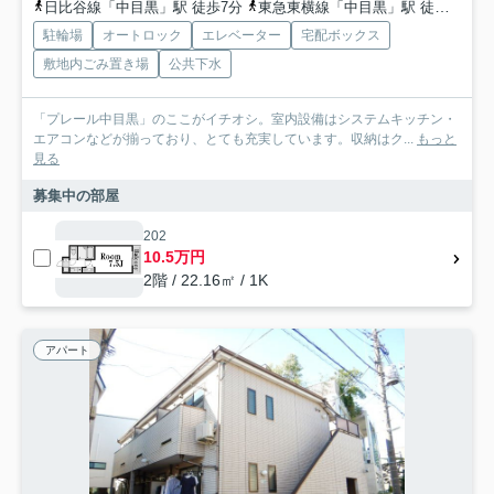
日比谷線「中目黒」駅 徒歩7分
東急東横線「中目黒」駅 徒歩7分
駐輪場
オートロック
エレベーター
宅配ボックス
敷地内ごみ置き場
公共下水
「プレール中目黒」のここがイチオシ。室内設備はシステムキッチン・
エアコンなどが揃っており、とても充実しています。収納はク...
もっと
見る
募集中の部屋
202
10.5万円
2階 / 22.16㎡ / 1K
アパート