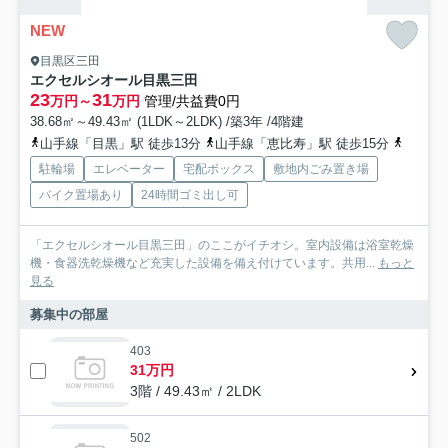
NEW
目黒区三田
エクセルシオール目黒三田
23
31
万円～
万円
管理/共益費0円
38.68㎡～49.43㎡ (1LDK～2LDK) /築3年 /4階建
山手線「目黒」駅 徒歩13分
山手線「恵比寿」駅 徒歩15分
日比谷
駐輪場
エレベーター
宅配ボックス
敷地内ごみ置き場
バイク置場あり
24時間ゴミ出し可
「エクセルシオール目黒三田」のここがイチオシ。室内設備は浴室乾燥
機・食器洗乾燥機など充実した設備を備え付けています。共用...
もっと
見る
募集中の部屋
403
31万円
3階 / 49.43㎡ / 2LDK
502