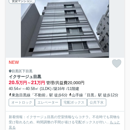
賃貸マンション
NEW
目黒区下目黒
イクサージュ目黒
20.5
21
万円～
万円
管理/共益費20,000円
40.54㎡～40.58㎡ (1LDK) /築16年 /11階建
東急目黒線「不動前」駅 徒歩6分
山手線「目黒」駅 徒歩12分
オートロック
エレベーター
宅配ボックス
公共下水
新着情報：イクサージュ目黒の空室情報ならコチラ。不在時でも荷物を
受け取れるため、時間調整の手間が省ける宅配ボックスが付い...
もっと
見る