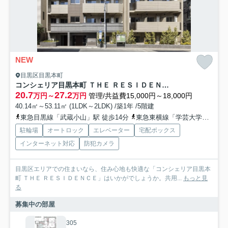
NEW
目黒区目黒本町
コンシェリア目黒本町 ＴＨＥ ＲＥＳＩＤＥＮＣＥ
20.7
27.2
万円～
万円
管理/共益費15,000円～18,000円
40.14㎡～53.11㎡ (1LDK～2LDK) /築1年 /5階建
東急目黒線「武蔵小山」駅 徒歩14分
東急東横線「学芸大学」駅 徒歩16分
駐輪場
オートロック
エレベーター
宅配ボックス
インターネット対応
防犯カメラ
目黒区エリアでの住まいなら、住み心地も快適な「コンシェリア目黒本
町 ＴＨＥ ＲＥＳＩＤＥＮＣＥ」はいかがでしょうか。共用...
もっと見
る
募集中の部屋
305