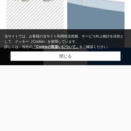
当サイトでは、お客様の当サイト利用状況把握、サービス向上検討を目的と
して、クッキー（Cookie）を使用しています。
詳しくは、当社の
「Cookieの取扱いについて」
をご確認ください。
閲覧履歴
検討リスト
来店予約
閉じる
東小金井の賃貸探しはどうする？相場と家賃を抑えるコツを解説
武蔵境駅の暮らしやすさは？駅周辺の魅力と住環境を解説
東小金井で賃貸を探したいけ
武蔵境駅周辺への住み替えや
れど、家賃相場の違いや自分
転居を検討しているとき、実
の条件に合ったエリアが分か
際の暮らしやすさや駅の魅力
らず、不安を感じていません
が気になる人は多いのではな
か。同じ東小金井周辺でも、
いでしょうか。毎日の通勤や
MORE
MORE
駅の北口・南口や少し離れた
通学のしやすさはもちろん、
住宅地では、月々の賃料やお
買い物環境や公共施設の充実
部屋の広さ、築年数によって
度、さらに街並みや治安ま
支払う金額のイメージが大き
で、住む場所を選ぶうえで確
もっと見る
く変わります。さらに、中央
認しておきたいポイントは数
線沿線の他の主要駅と比べる
多くあります。そこで今回
と、東小金井は通勤や通学の
は、JR中央線と西武多摩川線
しやすさと家賃のバランスに
が交わる武蔵境駅に焦点を当
特徴があります。この記事で
て、その魅力を分かりやすく