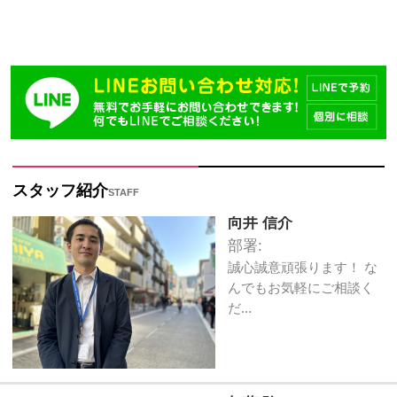
スタッフ紹介
STAFF
向井 信介
部署:
誠心誠意頑張ります！ な
んでもお気軽にご相談く
だ...