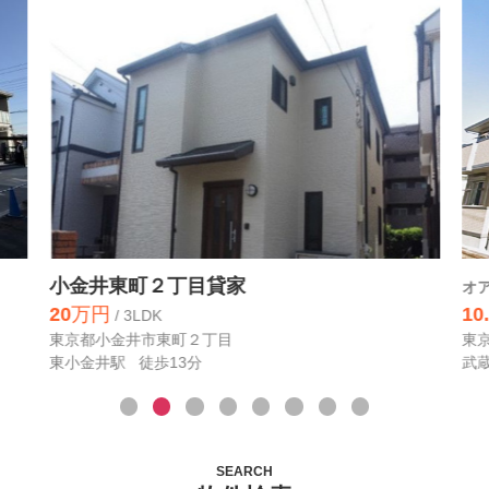
小金井東町２丁目貸家
オ
20
万円
10
/ 3LDK
東京都小金井市東町２丁目
東
東小金井駅 徒歩13分
武
SEARCH