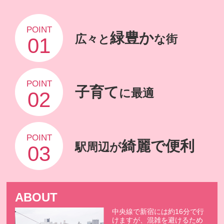
POINT
緑豊か
広々と
な街
01
POINT
子育て
に最適
02
POINT
綺麗で便利
駅周辺が
03
ABOUT
中央線で新宿には約16分で行
けますが、混雑を避けるため