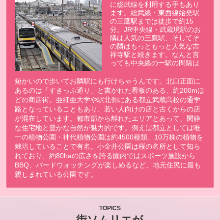
に総武線を利用する手もあり
ます。総武線・東西線始発駅
の三鷹駅までは徒歩で約15
分。JR中央線・武蔵境駅のお
隣は人気の三鷹駅、そしてそ
の隣はもっともっと人気な吉
祥寺駅と続きます。なんと言
っても中央線の一駅の間隔は
短かいので歩いてお隣駅にも行けちゃうんです。北口正面に
あるのは「すきっぷ通り」と書かれた看板のある、約200mほ
どの商店街。亜細亜大学や駅北側にある都立武蔵高校の通学
路となっていることもあり、若い人向けの店と古くからの店
が混在しています。都市部から離れたエリアとあって、閑静
な住宅地と豊かな自然が魅力的です。例えば都立としては唯
一の植物公園・神代植物公園は約4500種類、10万株の植物を
栽培していることで有名。小金井公園は桜の名所として知ら
れており、約80haの広さを誇る園内ではスポーツ施設から
BBQ、バードウォッチングが楽しめるなど、地元住民に最も
親しまれている公園です。
TOPICS