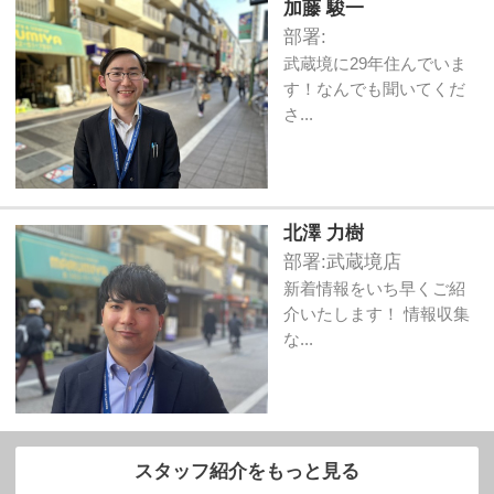
加藤 駿一
部署:
武蔵境に29年住んでいま
す！なんでも聞いてくだ
さ...
北澤 力樹
部署:
武蔵境店
新着情報をいち早くご紹
介いたします！ 情報収集
な...
スタッフ紹介をもっと見る