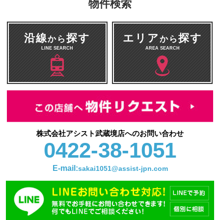
物件検索
沿線
探す
エリア
探す
から
から
LINE SEARCH
AREA SEARCH
株式会社アシスト武蔵境店へのお問い合わせ
0422-38-1051
E-mail:
sakai1051@assist-jpn.com