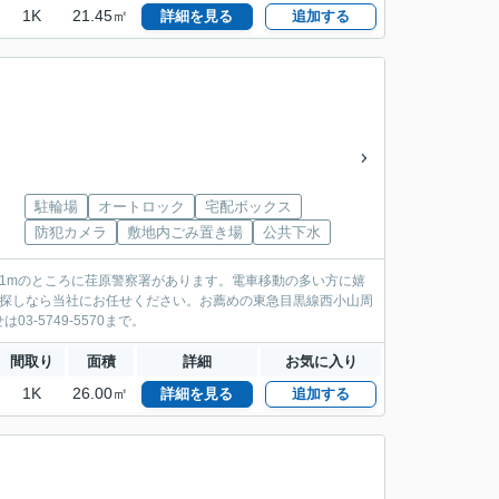
1K
21.45㎡
詳細を見る
追加する
駐輪場
オートロック
宅配ボックス
防犯カメラ
敷地内ごみ置き場
公共下水
81mのところに荏原警察署があります。電車移動の多い方に嬉
い探しなら当社にお任せください。お薦めの東急目黒線西小山周
-5749-5570まで。
間取り
面積
詳細
お気に入り
1K
26.00㎡
詳細を見る
追加する