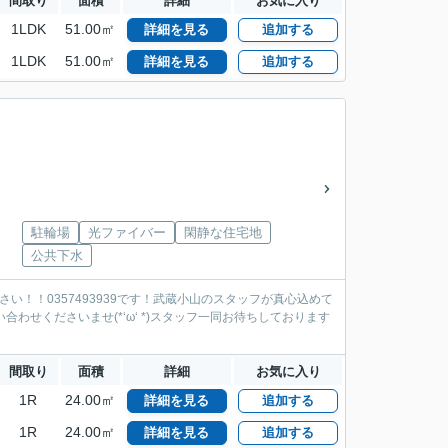
間取り
面積
詳細
お気に入り
1LDK
51.00㎡
詳細を見る
追加する
1LDK
51.00㎡
詳細を見る
追加する
駐輪場
光ファイバー
閑静な住宅地
公共下水
い！！0357493939です！武蔵小山のスタッフが真心込めて
い合わせくださいませ(*‘ω‘ *)スタッフ一同お待ちしております
間取り
面積
詳細
お気に入り
1R
24.00㎡
詳細を見る
追加する
1R
24.00㎡
詳細を見る
追加する