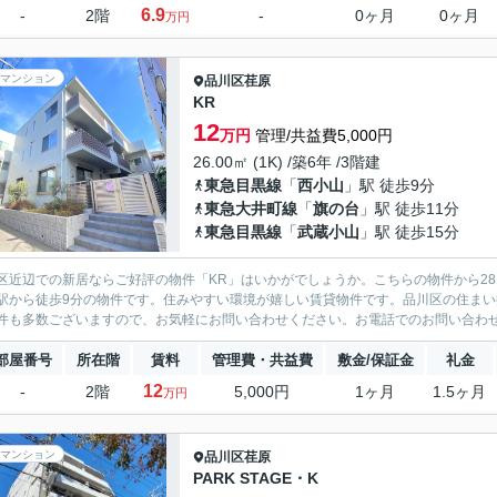
6.9
-
2階
-
0ヶ月
0ヶ月
万円
マンション
品川区
荏原
KR
12
万円
管理/共益費5,000円
26.00㎡ (1K) /築6年 /3階建
東急目黒線
「
西小山
」駅 徒歩9分
東急大井町線
「
旗の台
」駅 徒歩11分
東急目黒線
「
武蔵小山
」駅 徒歩15分
区近辺での新居ならご好評の物件「KR」はいかがでしょうか。こちらの物件から2
駅から徒歩9分の物件です。住みやすい環境が嬉しい賃貸物件です。品川区の住ま
件も多数ございますので、お気軽にお問い合わせください。お電話でのお問い合わせは03
部屋番号
所在階
賃料
管理費・共益費
敷金/保証金
礼金
12
-
2階
5,000円
1ヶ月
1.5ヶ月
万円
マンション
品川区
荏原
PARK STAGE・K