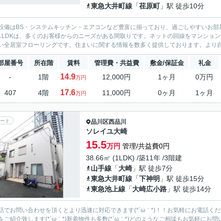
東急大井町線
「
荏原町
」駅 徒歩10分
設備はBS・システムキッチン・エアコンなど豊富に揃っており、過ごしやすいお部
1LDKは、多くのお客様からのニーズがある間取りです。ネットの回線をマンショ
い全居室フローリングです。住まいに関する情報を数多く提供しております。より自分
部屋番号
所在階
賃料
管理費・共益費
敷金/保証金
礼金
14.9
-
1階
12,000円
1ヶ月
0万円
万円
17.6
407
4階
11,000円
0ヶ月
1ヶ月
万円
ート
品川区
西品川
ソレイユ大崎
15.5
万円
管理/共益費0円
38.66㎡ (1LDK) /築11年 /3階建
山手線
「
大崎
」駅 徒歩7分
東急大井町線
「
下神明
」駅 徒歩15分
東急池上線
「
大崎広小路
」駅 徒歩14分
話でお問い合わせを頂くとより迅速に対応できます(*´ω｀*)！！お気軽にお電話くださ
をご紹介致します(*´ω｀*)新着物件も多数(*´ω｀*)どのようなご相談もお気軽にお問