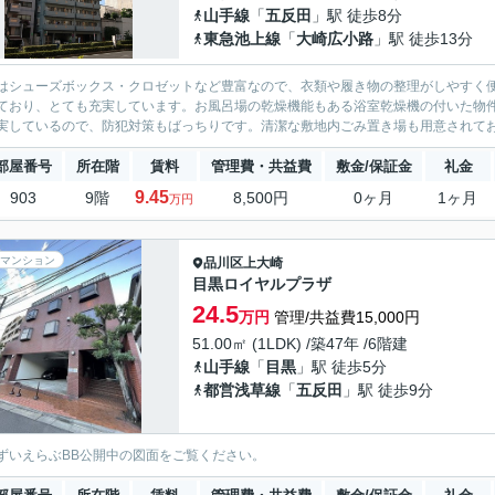
山手線
「
五反田
」駅 徒歩8分
東急池上線
「
大崎広小路
」駅 徒歩13分
はシューズボックス・クロゼットなど豊富なので、衣類や履き物の整理がしやすく便
ており、とても充実しています。お風呂場の乾燥機能もある浴室乾燥機の付いた物件
実しているので、防犯対策もばっちりです。清潔な敷地内ごみ置き場も用意されており
部屋番号
所在階
賃料
管理費・共益費
敷金/保証金
礼金
9.45
903
9階
8,500円
0ヶ月
1ヶ月
万円
マンション
品川区
上大崎
目黒ロイヤルプラザ
24.5
万円
管理/共益費15,000円
51.00㎡ (1LDK) /築47年 /6階建
山手線
「
目黒
」駅 徒歩5分
都営浅草線
「
五反田
」駅 徒歩9分
ずいえらぶBB公開中の図面をご覧ください。