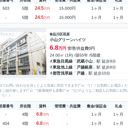
部屋番号
所在階
賃料
管理費・共益費
敷金/保証金
礼金
24.5
503
5階
15,000円
1ヶ月
1ヶ月
万円
24.5
-
5階
15,000円
1ヶ月
1ヶ月
万円
マンション
品川区
荏原
小山グリーンハイツ
6.8
万円
管理/共益費0円
24.00㎡ (1R) /築55年 /5階建
東急目黒線
「
武蔵小山
」駅 徒歩9分
東急池上線
「
戸越銀座
」駅 徒歩8分
都営浅草線
「
戸越
」駅 徒歩10分
話でお問い合わせを頂くとより迅速に対応できます(*´ω｀*)！！お気軽にお電話くださ
をご紹介致します(*´ω｀*)新着物件も多数(*´ω｀*)どのようなご相談もお気軽にお問
ω｀*)！！
部屋番号
所在階
賃料
管理費・共益費
敷金/保証金
礼金
6.8
-
4階
-
1ヶ月
1ヶ月
万円
6.8
404
4階
-
1ヶ月
1ヶ月
万円