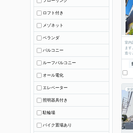
フローリング
ロフト付き
メゾネット
ベランダ
室内
ます
バルコニー
造り
ルーフバルコニー
オール電化
エレベーター
賃貸
照明器具付き
駐輪場
バイク置場あり