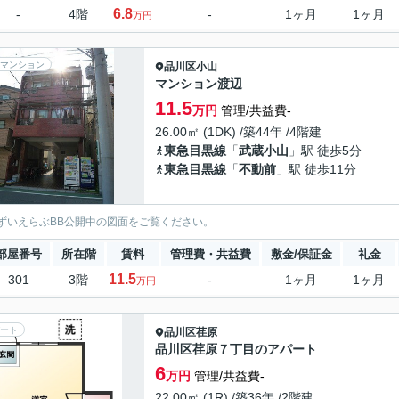
6.8
-
4階
-
1ヶ月
1ヶ月
万円
マンション
品川区
小山
マンション渡辺
11.5
万円
管理/共益費-
26.00㎡ (1DK) /築44年 /4階建
東急目黒線
「
武蔵小山
」駅 徒歩5分
東急目黒線
「
不動前
」駅 徒歩11分
ずいえらぶBB公開中の図面をご覧ください。
部屋番号
所在階
賃料
管理費・共益費
敷金/保証金
礼金
11.5
301
3階
-
1ヶ月
1ヶ月
万円
ート
品川区
荏原
品川区荏原７丁目のアパート
6
万円
管理/共益費-
22.00㎡ (1R) /築36年 /2階建