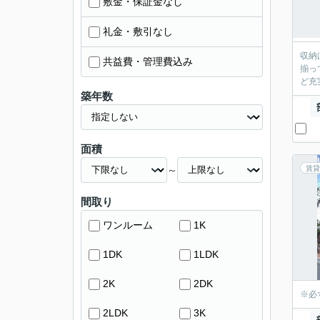
敷金・保証金なし
礼金・敷引なし
収納
共益費・管理費込み
揃っ
ど充
築年数
面積
～
賃貸
間取り
ワンルーム
1K
1DK
1LDK
2K
2DK
※必
2LDK
3K