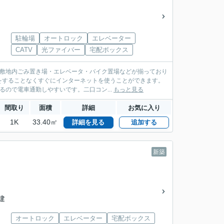
駐輪場
オートロック
エレベーター
CATV
光ファイバー
宅配ボックス
は敷地内ごみ置き場・エレベータ・バイク置場などが揃っており
をすることなくすぐにインターネットを使うことができます。
ので電車通勤しやすいです。二口コン...
もっと見る
間取り
面積
詳細
お気に入り
1K
33.40㎡
詳細を見る
追加する
新築
階建
オートロック
エレベーター
宅配ボックス