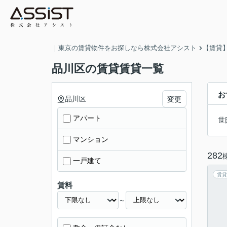
｜東京の賃貸物件をお探しなら株式会社アシスト
【賃貸
品川区の賃貸賃貸一覧
お
品川区
変更
アパート
世
マンション
282
一戸建て
賃貸
賃料
～