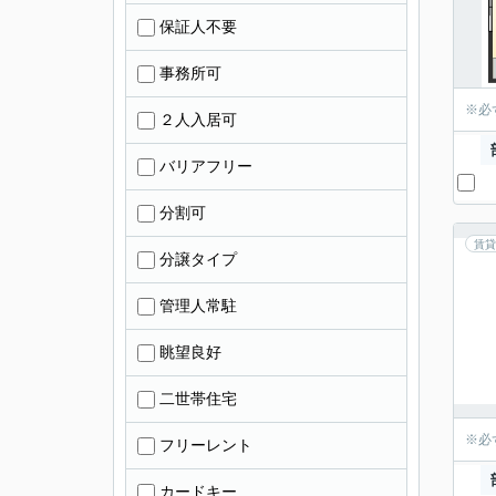
保証人不要
事務所可
※必
２人入居可
バリアフリー
分割可
賃貸
分譲タイプ
管理人常駐
眺望良好
二世帯住宅
※必
フリーレント
カードキー