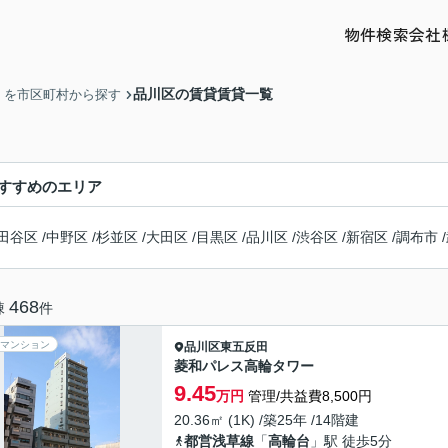
物件検索
会社
品川区の賃貸賃貸一覧
】を市区町村から探す
すすめのエリア
田谷区
/
中野区
/
杉並区
/
大田区
/
目黒区
/
品川区
/
渋谷区
/
新宿区
/
調布市
/
468
棟
件
マンション
品川区
東五反田
菱和パレス高輪タワー
9.45
万円
管理/共益費8,500円
20.36㎡ (1K) /築25年 /14階建
都営浅草線
「
高輪台
」駅 徒歩5分