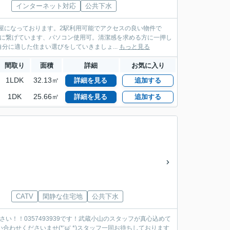
インターネット対応
公共下水
屋になっております。2駅利用可能でアクセスの良い物件で
ンに繋げています、パソコン使用可。清潔感を求める方に一押し
に適した住まい選びをしていきましょ...
もっと見る
間取り
面積
詳細
お気に入り
1LDK
32.13㎡
詳細を見る
追加する
1DK
25.66㎡
詳細を見る
追加する
CATV
閑静な住宅地
公共下水
い！！0357493939です！武蔵小山のスタッフが真心込めて
い合わせくださいませ(*‘ω‘ *)スタッフ一同お待ちしております