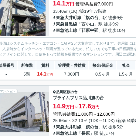
14.1
万円
管理/共益費7,000円
33.40㎡ (1K) /築19年 /7階建
東急大井町線
「
旗の台
」駅 徒歩9分
東急目黒線
「
西小山
」駅 徒歩9分
東急池上線
「
荏原中延
」駅 徒歩10分
設備はシステムキッチン・エアコン・CATVなど大変充実しております。共用部に
。入居時からインターネット環境が整っているため、忙しい方でも工事の日程調整
とデザインに関して、自信をもって情報を提供できるマンションです。周辺に2駅ある
部屋番号
所在階
賃料
管理費・共益費
敷金/保証金
礼金
14.1
-
5階
7,000円
0.5ヶ月
1.5ヶ月
万円
マンション
品川区
旗の台
プライムブリス品川旗の台
14.9
17.6
万円～
万円
管理/共益費11,000円～12,000円
25.66㎡～32.13㎡ (1DK～1LDK) /新築 /4
東急大井町線
「
旗の台
」駅 徒歩5分
東急池上線
「
長原
」駅 徒歩7分