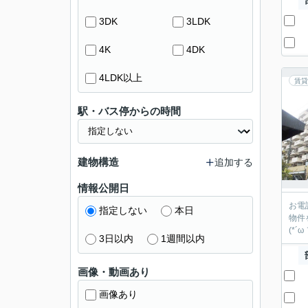
3DK
3LDK
4K
4DK
4LDK以上
賃貸
駅・バス停からの時間
建物構造
追加する
情報公開日
お電
指定しない
本日
物件
(*´
3日以内
1週間以内
画像・動画あり
画像あり