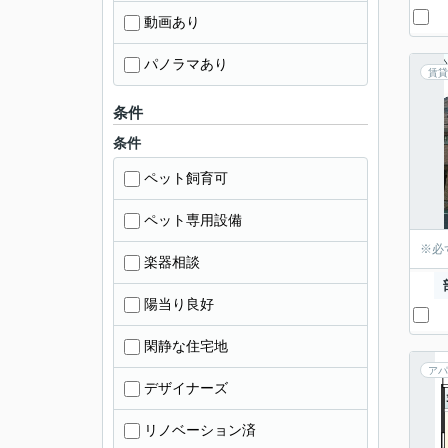
動画あり
パノラマあり
賃貸
条件
条件
ペット飼育可
ペット専用設備
※必
楽器相談
陽当り良好
閑静な住宅地
アパ
デザイナーズ
リノベーション済