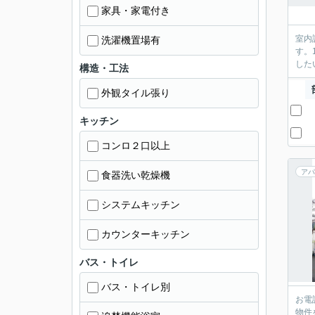
家具・家電付き
室内
洗濯機置場有
す。
した
構造・工法
外観タイル張り
キッチン
コンロ２口以上
アパ
食器洗い乾燥機
システムキッチン
カウンターキッチン
バス・トイレ
バス・トイレ別
お電
物件