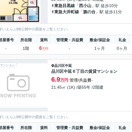
東急目黒線
「
西小山
」駅 徒歩10分
東急大井町線
「
旗の台
」駅 徒歩11分
ずいえらぶBB公開中の図面をご覧ください。
部屋番号
所在階
賃料
管理費・共益費
敷金/保証金
礼金
6
-
1階
-
1ヶ月
0ヶ月
万円
マンション
品川区
中延
品川区中延６丁目の賃貸マンション
6.9
万円
管理/共益費-
21.45㎡ (1K) /築55年 /2階建
ずいえらぶBB公開中の図面をご覧ください。
部屋番号
所在階
賃料
管理費・共益費
敷金/保証金
礼金