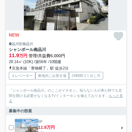
NEW
品川区南品川
シャンボール南品川
11.9
万円
管理/共益費6,000円
28.14㎡ (1DK) /築56年 /10階建
京急本線「青物横丁」駅 徒歩2分
エレベーター
敷地内ごみ置き場
24時間ゴミ出し可
「シャンボール南品川」のここがイチオシ。知らない人が来た時でも玄
関を開ける必要がなくなるTVインターホンを備えております...
もっと見
る
募集中の部屋
5F
11.9万円