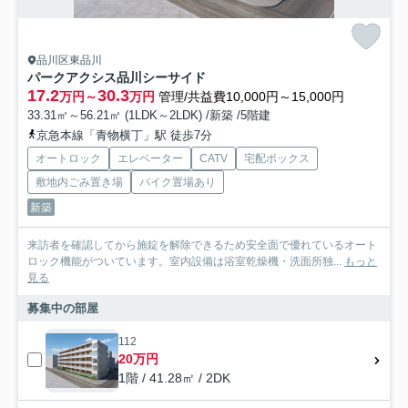
品川区東品川
パークアクシス品川シーサイド
17.2
30.3
万円～
万円
管理/共益費10,000円～15,000円
33.31㎡～56.21㎡ (1LDK～2LDK) /新築 /5階建
京急本線「青物横丁」駅 徒歩7分
オートロック
エレベーター
CATV
宅配ボックス
敷地内ごみ置き場
バイク置場あり
新築
来訪者を確認してから施錠を解除できるため安全面で優れているオート
ロック機能がついています。室内設備は浴室乾燥機・洗面所独...
もっと
見る
募集中の部屋
112
20万円
1階 / 41.28㎡ / 2DK