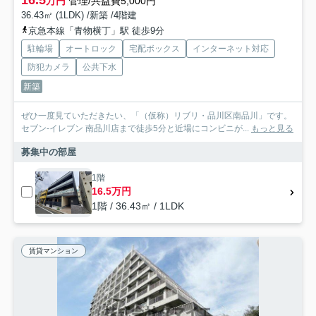
万円
管理/共益費5,000円
36.43㎡ (1LDK) /新築 /4階建
京急本線「青物横丁」駅 徒歩9分
駐輪場
オートロック
宅配ボックス
インターネット対応
防犯カメラ
公共下水
新築
ぜひ一度見ていただきたい、「（仮称）リブリ・品川区南品川」です。
セブン‐イレブン 南品川店まで徒歩5分と近場にコンビニが...
もっと見る
募集中の部屋
1階
16.5万円
1階 / 36.43㎡ / 1LDK
賃貸マンション