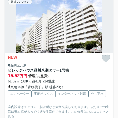
賃貸マンション
NEW
品川区八潮
ビレッジハウス品川八潮タワー1号棟
15.52
万円
管理/共益費-
61.62㎡ (3DK) /築41年 /14階建
京急本線「青物横丁」駅 徒歩23分
エレベーター
宅配ボックス
インターネット対応
公共下水
室内設備はエアコン・脱衣所など大変充実しております。ふたりでの生
活は安心感があって快適な生活ができます。この物件はバルコ...
もっと
見る