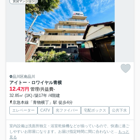
賃貸マンション
品川区南品川
アイトー・ロワイヤル青横
12.4
万円
管理/共益費-
32.85㎡ (1K) /築17年 /4階建
京急本線「青物横丁」駅 徒歩4分
エレベーター
CATV
光ファイバー
宅配ボックス
公共下水
室内設備は洗面所独立・浴室乾燥機などが揃っているので、快適に過ご
しやすいお部屋になります。お届け指定時間に間に合わないと...
もっと
見る