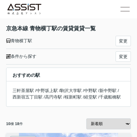
京急本線 青物横丁駅の賃貸賃貸一覧
青物横丁駅
変更
条件から探す
変更
おすすめの駅
三軒茶屋駅
/
中野坂上駅
/
駒沢大学駅
/
中野駅
/
新中野駅
/
西新宿五丁目駅
/
高円寺駅
/
桜新町駅
/
経堂駅
/
千歳船橋駅
10
棟
18
件