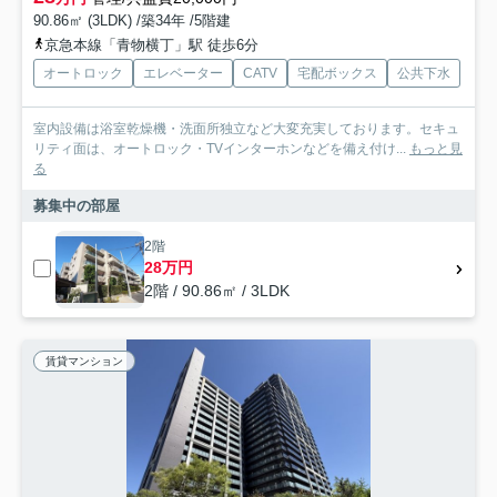
90.86㎡ (3LDK) /築34年 /5階建
京急本線「青物横丁」駅 徒歩6分
オートロック
エレベーター
CATV
宅配ボックス
公共下水
室内設備は浴室乾燥機・洗面所独立など大変充実しております。セキュ
リティ面は、オートロック・TVインターホンなどを備え付け...
もっと見
る
募集中の部屋
2階
28万円
2階 / 90.86㎡ / 3LDK
賃貸マンション