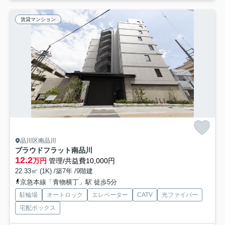
賃貸マンション
品川区南品川
プラウドフラット南品川
12.2
万円
管理/共益費10,000円
22.33㎡ (1K) /築7年 /9階建
京急本線「青物横丁」駅 徒歩5分
駐輪場
オートロック
エレベーター
CATV
光ファイバー
宅配ボックス