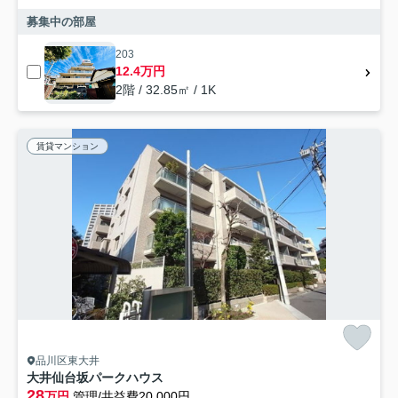
募集中の部屋
203
12.4万円
2階 / 32.85㎡ / 1K
賃貸マンション
品川区東大井
大井仙台坂パークハウス
28
万円
管理/共益費20,000円