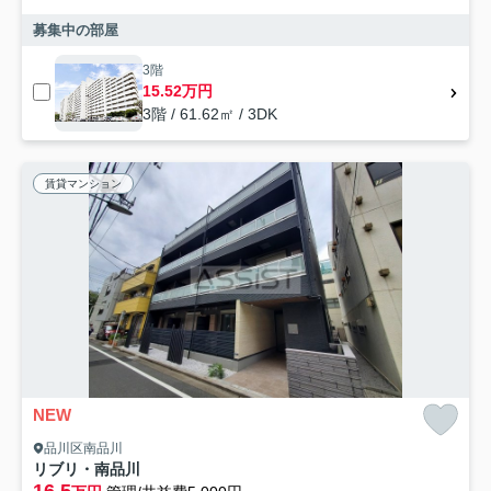
募集中の部屋
3階
15.52万円
3階 / 61.62㎡ / 3DK
賃貸マンション
NEW
品川区南品川
リブリ・南品川
16.5