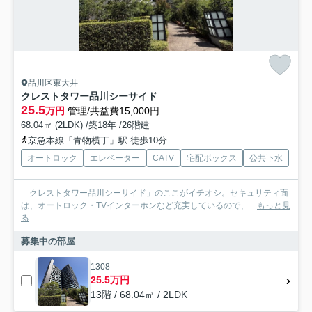
品川区東大井
クレストタワー品川シーサイド
25.5
万円
管理/共益費15,000円
68.04㎡ (2LDK) /築18年 /26階建
京急本線「青物横丁」駅 徒歩10分
オートロック
エレベーター
CATV
宅配ボックス
公共下水
「クレストタワー品川シーサイド」のここがイチオシ。セキュリティ面
は、オートロック・TVインターホンなど充実しているので、...
もっと見
る
募集中の部屋
1308
25.5万円
13階 / 68.04㎡ / 2LDK