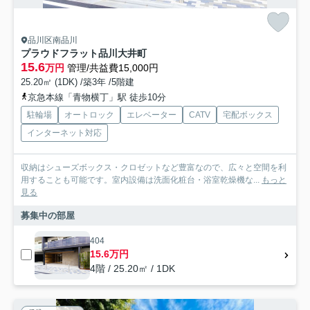
品川区南品川
プラウドフラット品川大井町
15.6
万円
管理/共益費15,000円
25.20㎡ (1DK) /築3年 /5階建
京急本線「青物横丁」駅 徒歩10分
駐輪場
オートロック
エレベーター
CATV
宅配ボックス
インターネット対応
収納はシューズボックス・クロゼットなど豊富なので、広々と空間を利
用することも可能です。室内設備は洗面化粧台・浴室乾燥機な...
もっと
見る
募集中の部屋
404
15.6万円
4階 / 25.20㎡ / 1DK