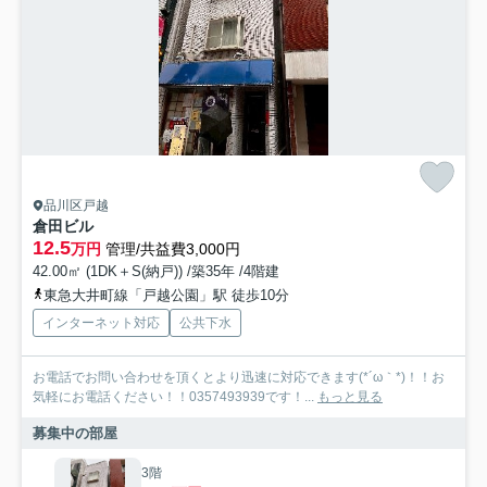
品川区戸越
倉田ビル
12.5
万円
管理/共益費3,000円
42.00㎡ (1DK＋S(納戸)) /築35年 /4階建
東急大井町線「戸越公園」駅 徒歩10分
インターネット対応
公共下水
お電話でお問い合わせを頂くとより迅速に対応できます(*´ω｀*)！！お
気軽にお電話ください！！0357493939です！...
もっと見る
募集中の部屋
3階