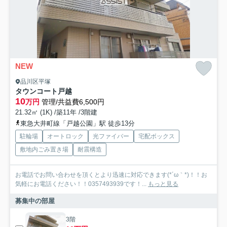
NEW
品川区平塚
タウンコート戸越
10
万円
管理/共益費6,500円
21.32㎡ (1K) /築11年 /3階建
東急大井町線「戸越公園」駅 徒歩13分
駐輪場
オートロック
光ファイバー
宅配ボックス
敷地内ごみ置き場
耐震構造
お電話でお問い合わせを頂くとより迅速に対応できます(*´ω｀*)！！お
気軽にお電話ください！！0357493939です！...
もっと見る
募集中の部屋
3階