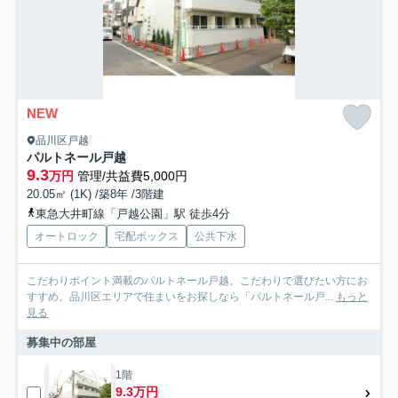
NEW
品川区戸越
パルトネール戸越
9.3
万円
管理/共益費5,000円
20.05㎡ (1K) /築8年 /3階建
東急大井町線「戸越公園」駅 徒歩4分
オートロック
宅配ボックス
公共下水
こだわりポイント満載のパルトネール戸越。こだわりで選びたい方にお
すすめ。品川区エリアで住まいをお探しなら「パルトネール戸...
もっと
見る
募集中の部屋
1階
9.3万円