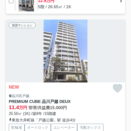
12.9万円
5階 / 26.65㎡ / 1K
賃貸マンション
NEW
品川区戸越
PREMIUM CUBE 品川戸越 DEUX
11.4
万円
管理/共益費15,000円
25.50㎡ (1K) /築8年 /15階建
東急大井町線「戸越公園」駅 徒歩4分
駐輪場
オートロック
エレベーター
宅配ボックス