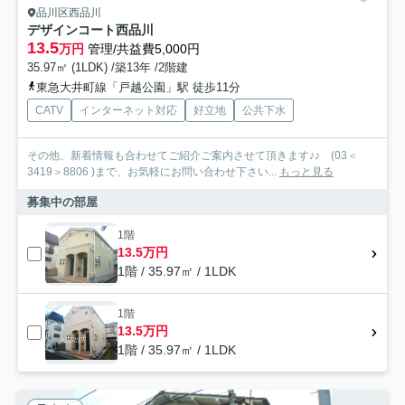
品川区西品川
デザインコート西品川
13.5
万円
管理/共益費5,000円
35.97㎡ (1LDK) /築13年 /2階建
東急大井町線「戸越公園」駅 徒歩11分
CATV
インターネット対応
好立地
公共下水
その他、新着情報も合わせてご紹介ご案内させて頂きます♪♪ (03＜
3419＞8806 )まで、お気軽にお問い合わせ下さい...
もっと見る
募集中の部屋
1階
13.5万円
1階 / 35.97㎡ / 1LDK
1階
13.5万円
1階 / 35.97㎡ / 1LDK