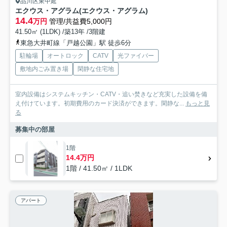
品川区東中延
エクウス・アグラム(エクウス・アグラム)
14.4
万円
管理/共益費5,000円
41.50㎡ (1LDK) /築13年 /3階建
東急大井町線「戸越公園」駅 徒歩6分
駐輪場
オートロック
CATV
光ファイバー
敷地内ごみ置き場
閑静な住宅地
室内設備はシステムキッチン・CATV・追い焚きなど充実した設備を備
え付けています。初期費用のカード決済ができます。閑静な...
もっと見
る
募集中の部屋
1階
14.4万円
1階 / 41.50㎡ / 1LDK
アパート