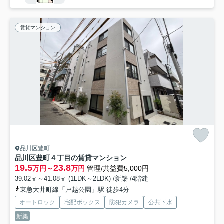
賃貸マンション
品川区豊町
品川区豊町４丁目の賃貸マンション
19.5
23.8
万円～
万円
管理/共益費5,000円
39.02㎡～41.08㎡ (1LDK～2LDK) /新築 /4階建
東急大井町線「戸越公園」駅 徒歩4分
オートロック
宅配ボックス
防犯カメラ
公共下水
新築