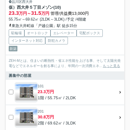
品川区西大井
仮）西大井５丁目メゾン(10)
23.3
31.5
万円～
万円
管理/共益費13,000円
55.75㎡～69.62㎡ (2LDK～3LDK) /予定 /4階建
東急大井町線「戸越公園」駅 徒歩15分
駐輪場
オートロック
エレベーター
宅配ボックス
インターネット対応
防犯カメラ
新築
ZEH-Mとは、住まいの断熱性・省エネ性能を上げる事、そして太陽光発
電などでエネルギーを創る事により、年間の一次消費エネ...
もっと見る
募集中の部屋
101
23.3万円
1階 / 55.75㎡ / 2LDK
201
30.8万円
2階 / 69.62㎡ / 3LDK