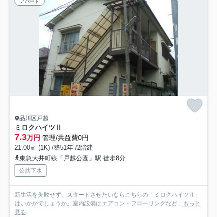
アパート
品川区戸越
ミロクハイツⅡ
7.3
万円
管理/共益費0円
21.00㎡ (1K) /築51年 /2階建
東急大井町線「戸越公園」駅 徒歩8分
公共下水
新生活を失敗せず、スタートさせたいならこちらの「ミロクハイツⅡ」
はいかがでしょうか。室内設備はエアコン・フローリングなど...
もっと
見る