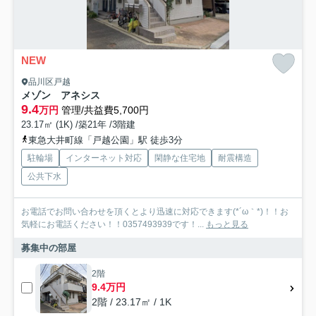
NEW
品川区戸越
メゾン アネシス
9.4
万円
管理/共益費5,700円
23.17㎡ (1K) /築21年 /3階建
東急大井町線「戸越公園」駅 徒歩3分
駐輪場
インターネット対応
閑静な住宅地
耐震構造
公共下水
お電話でお問い合わせを頂くとより迅速に対応できます(*´ω｀*)！！お
気軽にお電話ください！！0357493939です！...
もっと見る
募集中の部屋
2階
9.4万円
2階 / 23.17㎡ / 1K