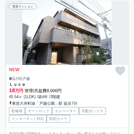
賃貸マンション
NEW
品川区戸越
Ｌｕｃｅ
18
万円
管理/共益費8,000円
45.54㎡ (1LDK) /築4年 /3階建
東急大井町線「戸越公園」駅 徒歩7分
駐輪場
オートロック
エレベーター
宅配ボックス
インターネット対応
防犯カメラ
室内設備は照明付き・システムキッチン・追い焚きなどが揃っており、