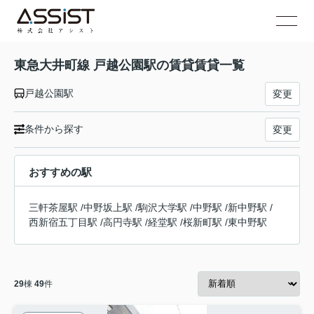
東急大井町線 戸越公園駅の賃貸賃貸一覧
戸越公園駅
変更
条件から探す
変更
おすすめの駅
三軒茶屋駅
/
中野坂上駅
/
駒沢大学駅
/
中野駅
/
新中野駅
/
西新宿五丁目駅
/
高円寺駅
/
経堂駅
/
桜新町駅
/
東中野駅
29
棟
49
件