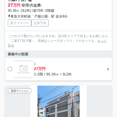
27
万円
管理/共益費-
95.39㎡ (3LDK) /築75年 /2階建
東急大井町線「戸越公園」駅 徒歩9分
光ファイバー
公共下水
こだわりで選びたい方におすすめ。品川区エリアで住まいをお探しなら
「二葉3丁目戸建」。収納はシューズボックス・クロゼットな...
もっと
見る
募集中の部屋
1
27万円
1-2階 / 95.39㎡ / 3LDK
賃貸マンション