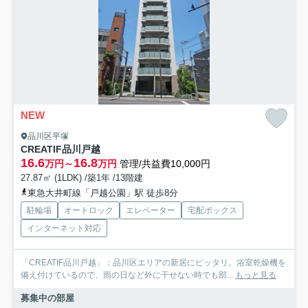
NEW
品川区平塚
CREATIF品川戸越
16.6
16.8
万円～
万円
管理/共益費10,000円
27.87㎡ (1LDK) /築1年 /13階建
東急大井町線「戸越公園」駅 徒歩8分
駐輪場
オートロック
エレベーター
宅配ボックス
インターネット対応
「CREATIF品川戸越」：品川区エリアの新居にピッタリ。浴室乾燥機を
備え付けているので、雨の日など外に干せない時でも部...
もっと見る
募集中の部屋