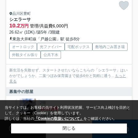
品川区豊町
シエラーサ
10.2
万円
管理/共益費6,000円
26.62㎡ (1DK) /築5年 /3階建
東急大井町線「戸越公園」駅 徒歩8分
オートロック
光ファイバー
宅配ボックス
敷地内ごみ置き場
外観タイル張り
公共下水
新生活を失敗せず、スタートさせたいならこちらの「シエラーサ」はい
かがでしょうか。二葉つぼみ保育園まで徒歩6分と気軽に通う...
もっと
見る
募集中の部屋
2階
当サイトでは、お客様の当サイト利用状況把握、サービス向上検討を目的と
10.2万円
して、クッキー（Cookie）を使用しています。
2階 / 26.62㎡ / 1DK
詳しくは、当社の
「Cookieの取扱いについて」
をご確認ください。
閲覧履歴
検討リスト
来店予約
閉じる
検索条件を変更
まとめてお問い合わせ
アパート