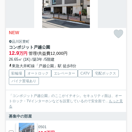
NEW
品川区豊町
コンポジット戸越公園
12.9
万円
管理/共益費12,000円
26.65㎡ (1K) /築3年 /5階建
東急大井町線「戸越公園」駅 徒歩8分
駐輪場
オートロック
エレベーター
CATV
宅配ボックス
バイク置場あり
「コンポジット戸越公園」のここがイチオシ。セキュリティ面は、オー
トロック・TVインターホンなどを設置しているので安全面で...
もっと見
る
募集中の部屋
0501