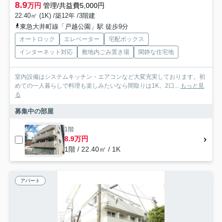
8.9
万円
管理/共益費5,000円
22.40㎡ (1K) /築12年 /3階建
東急大井町線「戸越公園」駅 徒歩9分
オートロック
エレベーター
宅配ボックス
インターネット対応
敷地内ごみ置き場
閑静な住宅地
室内設備はシステムキッチン・エアコンなど大変充実しております。初
めての一人暮らしで料理も楽しみたいなら間取りは1K。2口...
もっと見
る
募集中の部屋
1階
8.9万円
1階 / 22.40㎡ / 1K
アパート