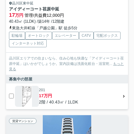
品川区東中延
アイディーコート荏原中延
17
万円
管理/共益費12,000円
40.43㎡ (1LDK) /築14年 /12階建
東急大井町線「戸越公園」駅 徒歩5分
駐輪場
オートロック
エレベーター
CATV
宅配ボックス
インターネット対応
品川区エリアでの住まいなら、住み心地も快適な「アイディーコート荏
原中延」はいかがでしょうか。室内設備は洗面化粧台・浴室乾...
もっと
見る
募集中の部屋
201
17万円
2階 / 40.43㎡ / 1LDK
賃貸マンション