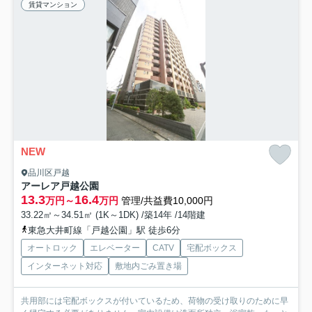
賃貸マンション
NEW
品川区戸越
アーレア戸越公園
13.3
16.4
万円～
万円
管理/共益費10,000円
33.22㎡～34.51㎡ (1K～1DK) /築14年 /14階建
東急大井町線「戸越公園」駅 徒歩6分
オートロック
エレベーター
CATV
宅配ボックス
インターネット対応
敷地内ごみ置き場
共用部には宅配ボックスが付いているため、荷物の受け取りのために早