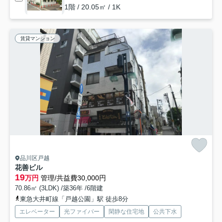
1階 / 20.05㎡ / 1K
賃貸マンション
品川区戸越
花善ビル
19
万円
管理/共益費30,000円
70.86㎡ (3LDK) /築36年 /6階建
東急大井町線「戸越公園」駅 徒歩8分
エレベーター
光ファイバー
閑静な住宅地
公共下水