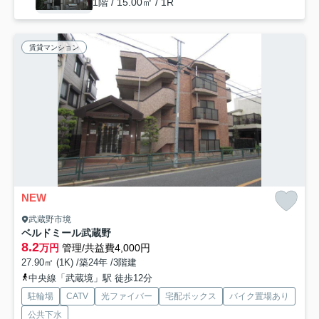
1階 / 15.00㎡ / 1R
賃貸マンション
NEW
武蔵野市境
ベルドミール武蔵野
8.2
万円
管理/共益費4,000円
27.90㎡ (1K) /築24年 /3階建
中央線「武蔵境」駅 徒歩12分
駐輪場
CATV
光ファイバー
宅配ボックス
バイク置場あり
公共下水