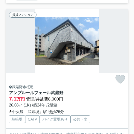
賃貸マンション
武蔵野市桜堤
アンプルールフェール武蔵野
7.1
万円
管理/共益費8,000円
26.08㎡ (1K) /築24年 /2階建
中央線「武蔵境」駅 徒歩26分
駐輪場
CATV
バイク置場あり
公共下水