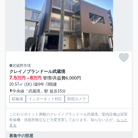
武蔵野市境
クレイノプランドール武蔵境
7.5
8
万円～
万円
管理/共益費6,000円
20.57㎡ (1K) /築9年 /3階建
中央線「武蔵境」駅 徒歩15分
駐輪場
インターネット対応
防犯カメラ
こだわりポイント満載のクレイノプランドール武蔵境。室内設備は浴室
乾燥機・洗面所独立など大変充実しております。知らない人が...
もっと
見る
募集中の部屋