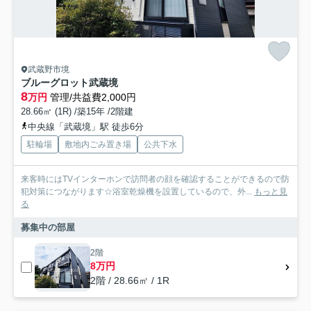
武蔵野市境
ブルーグロット武蔵境
8
万円
管理/共益費2,000円
28.66㎡ (1R) /築15年 /2階建
中央線「武蔵境」駅 徒歩6分
駐輪場
敷地内ごみ置き場
公共下水
来客時にはTVインターホンで訪問者の顔を確認することができるので防
犯対策につながります☆浴室乾燥機を設置しているので、外...
もっと見
る
募集中の部屋
2階
8万円
2階 / 28.66㎡ / 1R