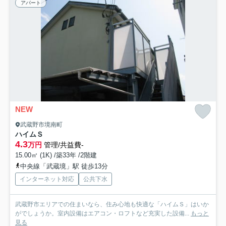
アパート
NEW
武蔵野市境南町
ハイムＳ
4.3
万円
管理/共益費-
15.00㎡ (1K) /築33年 /2階建
中央線「武蔵境」駅 徒歩13分
インターネット対応
公共下水
武蔵野市エリアでの住まいなら、住み心地も快適な「ハイムＳ」はいか
がでしょうか。室内設備はエアコン・ロフトなど充実した設備...
もっと
見る