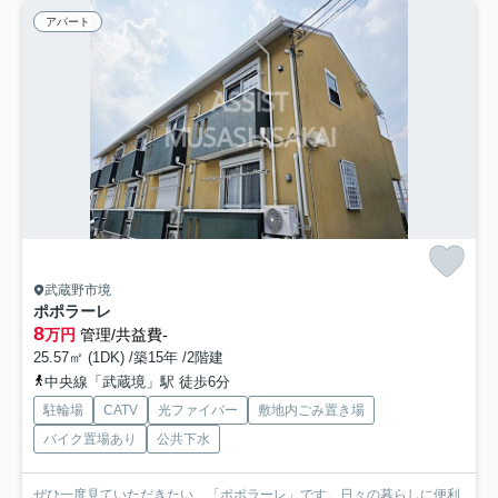
アパート
武蔵野市境
ポポラーレ
8
万円
管理/共益費-
25.57㎡ (1DK) /築15年 /2階建
中央線「武蔵境」駅 徒歩6分
駐輪場
CATV
光ファイバー
敷地内ごみ置き場
バイク置場あり
公共下水
ぜひ一度見ていただきたい、「ポポラーレ」です。日々の暮らしに便利