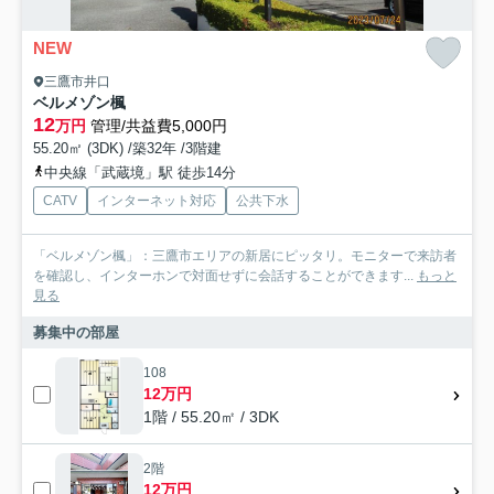
NEW
三鷹市井口
ベルメゾン楓
12
万円
管理/共益費5,000円
55.20㎡ (3DK) /築32年 /3階建
中央線「武蔵境」駅 徒歩14分
CATV
インターネット対応
公共下水
「ベルメゾン楓」：三鷹市エリアの新居にピッタリ。モニターで来訪者
を確認し、インターホンで対面せずに会話することができます...
もっと
見る
募集中の部屋
108
12万円
1階 / 55.20㎡ / 3DK
2階
12万円