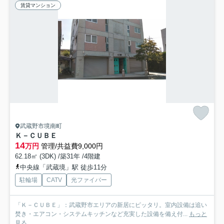
賃貸マンション
武蔵野市境南町
Ｋ－ＣＵＢＥ
14
万円
管理/共益費9,000円
62.18㎡ (3DK) /築31年 /4階建
中央線「武蔵境」駅 徒歩11分
駐輪場
CATV
光ファイバー
「Ｋ－ＣＵＢＥ」：武蔵野市エリアの新居にピッタリ。室内設備は追い
焚き・エアコン・システムキッチンなど充実した設備を備え付...
もっと
見る