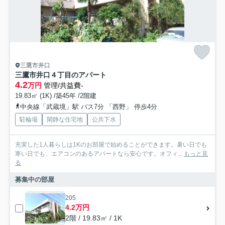
三鷹市井口
三鷹市井口４丁目のアパート
4.2
万円
管理/共益費-
19.83㎡ (1K) /築45年 /2階建
中央線「武蔵境」駅 バス7分 「西野」 停歩4分
駐輪場
閑静な住宅地
公共下水
充実した1人暮らしは1Kのお部屋で始めることができます。暑い日でも
寒い日でも、エアコンのあるアパートなら安心です。オフィ...
もっと見
る
募集中の部屋
205
4.2万円
2階 / 19.83㎡ / 1K