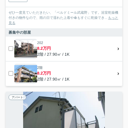
ぜひ一度見ていただきたい、「ベルドミール武蔵野」です。浴室乾燥機
付きの物件なので、雨の日で濡れた上着や傘もすぐに乾燥でき...
もっと
見る
募集中の部屋
202
8.2万円
2階 / 27.90㎡ / 1K
2階
8.2万円
2階 / 27.90㎡ / 1K
アパート