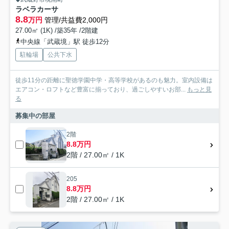
ラベラカーサ
8.8
万円
管理/共益費2,000円
27.00㎡ (1K) /築35年 /2階建
中央線「武蔵境」駅 徒歩12分
駐輪場
公共下水
徒歩11分の距離に聖徳学園中学・高等学校があるのも魅力。室内設備は
エアコン・ロフトなど豊富に揃っており、過ごしやすいお部...
もっと見
る
募集中の部屋
2階
8.8万円
2階 / 27.00㎡ / 1K
205
8.8万円
2階 / 27.00㎡ / 1K