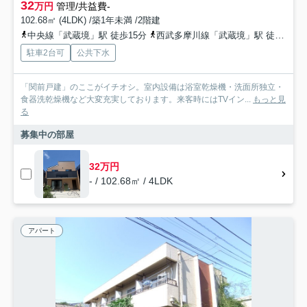
32
万円
管理/共益費-
102.68㎡ (4LDK) /築1年未満 /2階建
中央線「武蔵境」駅 徒歩15分
西武多摩川線「武蔵境」駅 徒歩15分
駐車2台可
公共下水
「関前戸建」のここがイチオシ。室内設備は浴室乾燥機・洗面所独立・
食器洗乾燥機など大変充実しております。来客時にはTVイン...
もっと見
る
募集中の部屋
32万円
- / 102.68㎡ / 4LDK
アパート