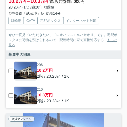
10.2
10.3
万円～
万円
管理/共益費8,000円
20.28㎡ (1K) /築20年 /3階建
中央線「武蔵境」駅 徒歩14分
駐輪場
CATV
宅配ボックス
インターネット対応
ぜひ一度見ていただきたい、「レオパレスエルパセオⅢ」です。宅配ボ
ックスに荷物を預けられるので、配達時間に家で直接対応する...
もっと
見る
募集中の部屋
206
10.2万円
2階 / 20.28㎡ / 1K
210
10.3万円
2階 / 20.28㎡ / 1K
賃貸マンション