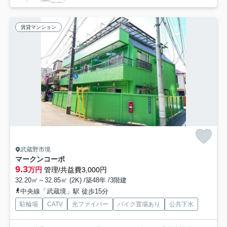
賃貸マンション
武蔵野市境
マークンコーポ
9.3
万円
管理/共益費3,000円
32.20㎡～32.85㎡ (2K) /築48年 /3階建
中央線「武蔵境」駅 徒歩15分
駐輪場
CATV
光ファイバー
バイク置場あり
公共下水