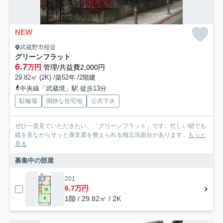
NEW
武蔵野市桜堤
グリーンフラット
6.7
万円
管理/共益費2,000円
29.82㎡ (2K) /築52年 /2階建
中央線「武蔵境」駅 徒歩13分
駐輪場
閑静な住宅地
公共下水
ぜひ一度見ていただきたい、「グリーンフラット」です。忙しい朝でも
鏡を見ながらサッと身支度を整えられる独立洗面台があります...
もっと
見る
募集中の部屋
201
6.7万円
1階 / 29.82㎡ / 2K