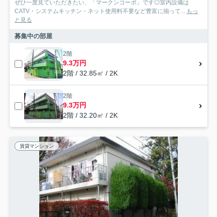
ぜひ一度見ていただきたい、「マークンコーポ」です◎室内設備は
CATV・システムキッチン・ネット使用料不要など豊富に揃って...
もっ
と見る
募集中の部屋
2階
9.3万円
2階 / 32.85㎡ / 2K
2階
9.3万円
2階 / 32.20㎡ / 2K
賃貸マンション