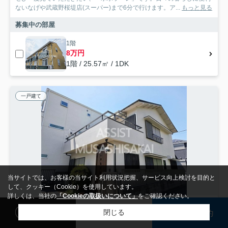
ないなげや武蔵野桜堤店(スーパー)まで6分で行けます。ア...
もっと見る
募集中の部屋
1階
8万円
1階 / 25.57㎡ / 1DK
一戸建て
当サイトでは、お客様の当サイト利用状況把握、サービス向上検討を目的と
して、クッキー（Cookie）を使用しています。
詳しくは、当社の
「Cookieの取扱いについて」
をご確認ください。
閲覧履歴
検討リスト
来店予約
閉じる
検索条件を変更
まとめてお問い合わせ
西東京市新町