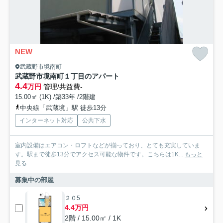
NEW
武蔵野市境南町
武蔵野市境南町１丁目のアパート
4.4
万円
管理/共益費-
15.00㎡ (1K) /築33年 /2階建
中央線「武蔵境」駅 徒歩13分
インターネット対応
公共下水
室内設備はエアコン・ロフトなどが揃っており、とても充実していま
す。駅まで徒歩13分でアクセス可能な物件です。こちらは1K...
もっと
見る
募集中の部屋
２０5
4.4万円
2階 / 15.00㎡ / 1K