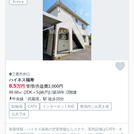
アパート
三鷹市井口
ハイネス福寿
8.5
万円
管理/共益費2,000円
49.68㎡ (2DK＋S(納戸)) /築34年 /2階建
中央線「武蔵境」駅 徒歩10分
駐輪場
CATV
インターネット対応
敷地内ごみ置き場
公共下水
新着情報：ハイネス福寿の空室情報ならコチラ。室内設備はCATV・ネ