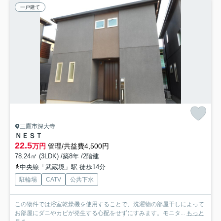
一戸建て
三鷹市深大寺
ＮＥＳＴ
22.5
万円
管理/共益費4,500円
78.24㎡ (3LDK) /築8年 /2階建
中央線「武蔵境」駅 徒歩14分
駐輪場
CATV
公共下水
この物件では浴室乾燥機を使用することで、洗濯物の部屋干しによって
お部屋にダニやカビが発生する心配をせずにすみます。モニタ...
もっと