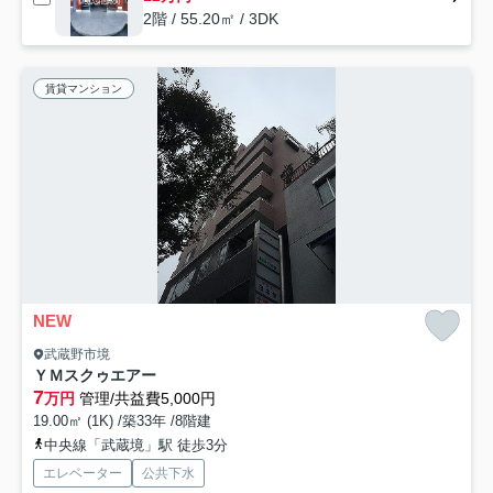
2階 / 55.20㎡ / 3DK
賃貸マンション
NEW
武蔵野市境
ＹＭスクゥエアー
7
万円
管理/共益費5,000円
19.00㎡ (1K) /築33年 /8階建
中央線「武蔵境」駅 徒歩3分
エレベーター
公共下水