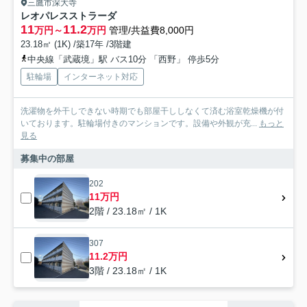
三鷹市深大寺
レオパレスストラーダ
11
11.2
万円～
万円
管理/共益費8,000円
23.18㎡ (1K) /築17年 /3階建
中央線「武蔵境」駅 バス10分 「西野」 停歩5分
駐輪場
インターネット対応
洗濯物を外干しできない時期でも部屋干ししなくて済む浴室乾燥機が付
いております。駐輪場付きのマンションです。設備や外観が充...
もっと
見る
募集中の部屋
202
11万円
2階 / 23.18㎡ / 1K
307
11.2万円
3階 / 23.18㎡ / 1K