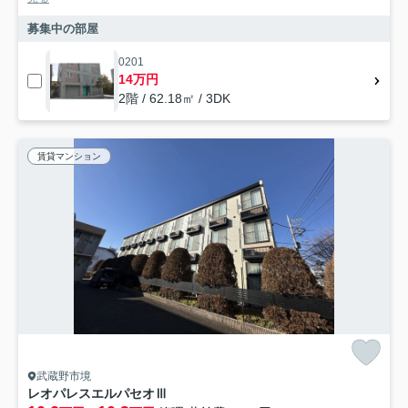
募集中の部屋
0201
14万円
2階 / 62.18㎡ / 3DK
賃貸マンション
武蔵野市境
レオパレスエルパセオⅢ