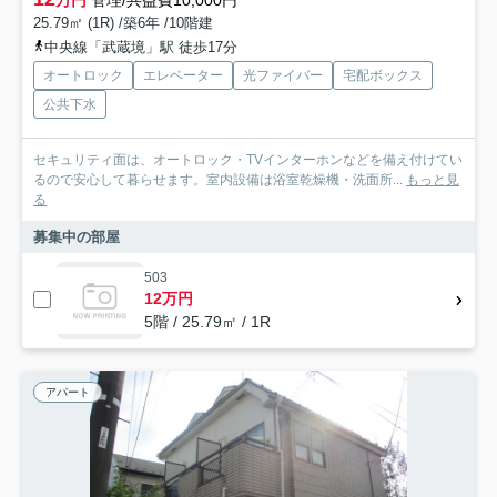
25.79㎡ (1R) /築6年 /10階建
中央線「武蔵境」駅 徒歩17分
オートロック
エレベーター
光ファイバー
宅配ボックス
公共下水
セキュリティ面は、オートロック・TVインターホンなどを備え付けてい
るので安心して暮らせます。室内設備は浴室乾燥機・洗面所...
もっと見
る
募集中の部屋
503
12万円
5階 / 25.79㎡ / 1R
アパート