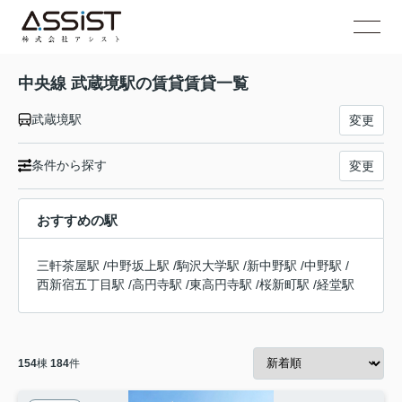
中央線 武蔵境駅の賃貸賃貸一覧
武蔵境駅
変更
条件から探す
変更
おすすめの駅
三軒茶屋駅
/
中野坂上駅
/
駒沢大学駅
/
新中野駅
/
中野駅
/
西新宿五丁目駅
/
高円寺駅
/
東高円寺駅
/
桜新町駅
/
経堂駅
154
棟
184
件