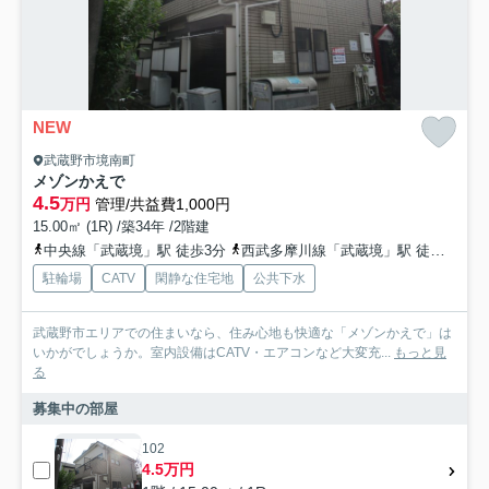
NEW
武蔵野市境南町
メゾンかえで
4.5
万円
管理/共益費1,000円
15.00㎡ (1R) /築34年 /2階建
中央線「武蔵境」駅 徒歩3分
西武多摩川線「武蔵境」駅 徒歩3分
駐輪場
CATV
閑静な住宅地
公共下水
武蔵野市エリアでの住まいなら、住み心地も快適な「メゾンかえで」は
いかがでしょうか。室内設備はCATV・エアコンなど大変充...
もっと見
る
募集中の部屋
102
4.5万円