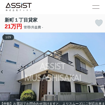
新町１丁目貸家
21万円
管理/共益費 -
1
/
29
【外観】お電話でお問合わせ頂けますと、よりスムーズにご対応出来ま