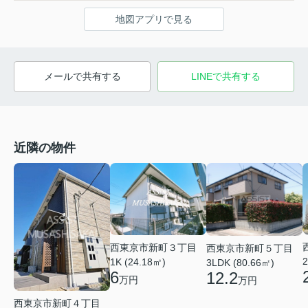
地図アプリで見る
メールで共有する
LINEで共有する
近隣の物件
西東京市新町３丁目
西東京市新町５丁目
2
1K (24.18㎡)
3LDK (80.66㎡)
6
12.2
万円
万円
西東京市新町４丁目