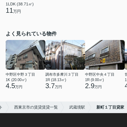
1LDK (38.71㎡)
11
万円
よく見られている物件
中野区中野３丁目
調布市多摩川３丁目
中野区中央４丁目
1K (20.00㎡)
1R (18.13㎡)
1R (9.00㎡)
1
4.5
3.7
2.9
万円
万円
万円
ト
西東京市の賃貸賃貸一覧
武蔵境駅
新町１丁目貸家