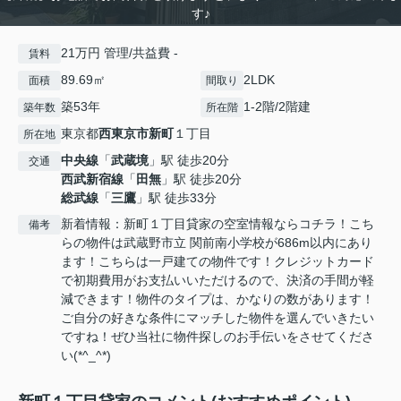
す♪
21万円 管理/共益費 -
賃料
89.69㎡
2LDK
面積
間取り
築53年
1-2階/2階建
築年数
所在階
東京都
西東京市
新町
１丁目
所在地
中央線
「
武蔵境
」駅 徒歩20分
交通
西武新宿線
「
田無
」駅 徒歩20分
総武線
「
三鷹
」駅 徒歩33分
新着情報：新町１丁目貸家の空室情報ならコチラ！こち
備考
らの物件は武蔵野市立 関前南小学校が686m以内にあり
ます！こちらは一戸建ての物件です！クレジットカード
で初期費用がお支払いいただけるので、決済の手間が軽
減できます！物件のタイプは、かなりの数があります！
ご自分の好きな条件にマッチした物件を選んでいきたい
ですね！ぜひ当社に物件探しのお手伝いをさせてくださ
い(*^_^*)