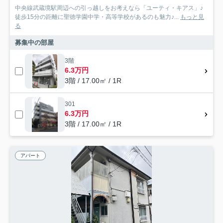
中央線武蔵境駅周辺への引っ越しをお考えなら「ユーティ・キアス」♪
徒歩15分の距離に聖徳学園中学・高等学校があるのも魅力♪...
もっと見
る
募集中の部屋
3階
6.3万円
3階 / 17.00㎡ / 1R
301
6.3万円
3階 / 17.00㎡ / 1R
アパート