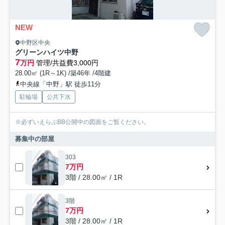
NEW
中野区中央
グリーンハイツ中野
7
万円
管理/共益費3,000円
28.00㎡ (1R～1K) /築46年 /4階建
中央線「中野」駅 徒歩11分
駐輪場
公共下水
※必ずいえらぶBB公開中の図面をご覧ください。
募集中の部屋
303
7万円
3階 / 28.00㎡ / 1R
3階
7万円
3階 / 28.00㎡ / 1R