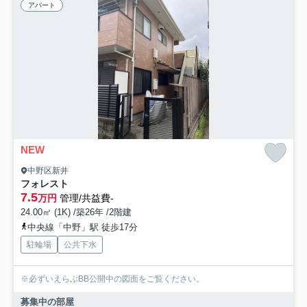
アパート
NEW
中野区新井
フォレスト
7.5
万円
管理/共益費-
24.00㎡ (1K) /築26年 /2階建
中央線「中野」駅 徒歩17分
駐輪場
公共下水
※必ずいえらぶBB公開中の図面をご覧ください。
募集中の部屋