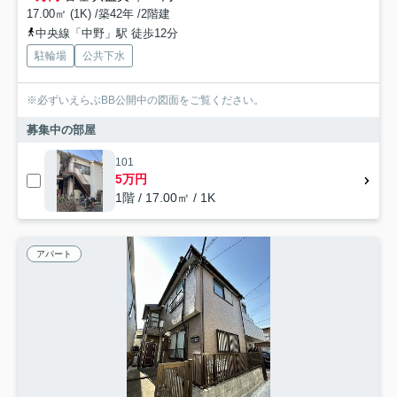
17.00㎡ (1K) /築42年 /2階建
中央線「中野」駅 徒歩12分
駐輪場
公共下水
※必ずいえらぶBB公開中の図面をご覧ください。
募集中の部屋
101
5万円
1階 / 17.00㎡ / 1K
アパート