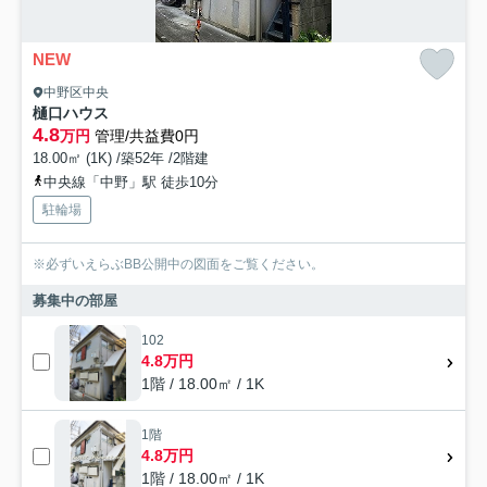
NEW
中野区中央
樋口ハウス
4.8
万円
管理/共益費0円
18.00㎡ (1K) /築52年 /2階建
中央線「中野」駅 徒歩10分
駐輪場
※必ずいえらぶBB公開中の図面をご覧ください。
募集中の部屋
102
4.8万円
1階 / 18.00㎡ / 1K
1階
4.8万円
1階 / 18.00㎡ / 1K