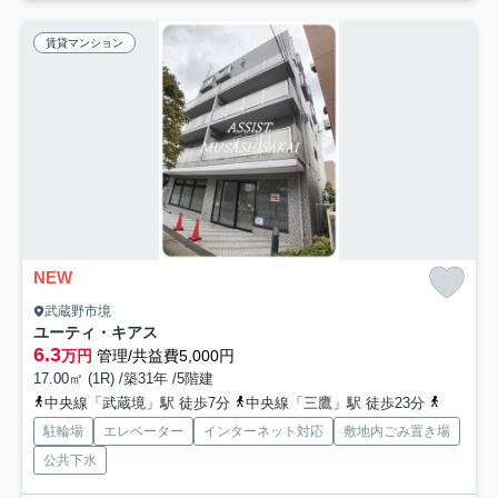
賃貸マンション
NEW
武蔵野市境
ユーティ・キアス
6.3
万円
管理/共益費5,000円
17.00㎡ (1R) /築31年 /5階建
中央線「武蔵境」駅 徒歩7分
中央線「三鷹」駅 徒歩23分
中央線「
駐輪場
エレベーター
インターネット対応
敷地内ごみ置き場
公共下水