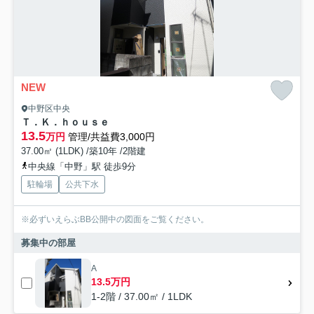
NEW
中野区中央
Ｔ．Ｋ．ｈｏｕｓｅ
13.5
万円
管理/共益費3,000円
37.00㎡ (1LDK) /築10年 /2階建
中央線「中野」駅 徒歩9分
駐輪場
公共下水
※必ずいえらぶBB公開中の図面をご覧ください。
募集中の部屋
A
13.5万円
1-2階 / 37.00㎡ / 1LDK