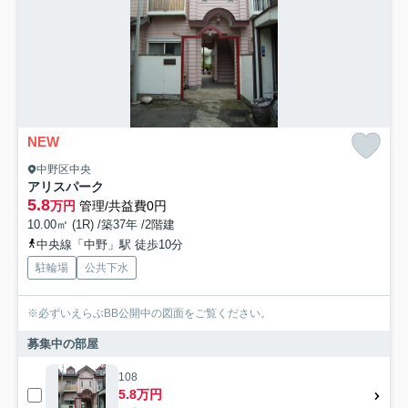
NEW
中野区中央
アリスパーク
5.8
万円
管理/共益費0円
10.00㎡ (1R) /築37年 /2階建
中央線「中野」駅 徒歩10分
駐輪場
公共下水
※必ずいえらぶBB公開中の図面をご覧ください。
募集中の部屋
108
5.8万円