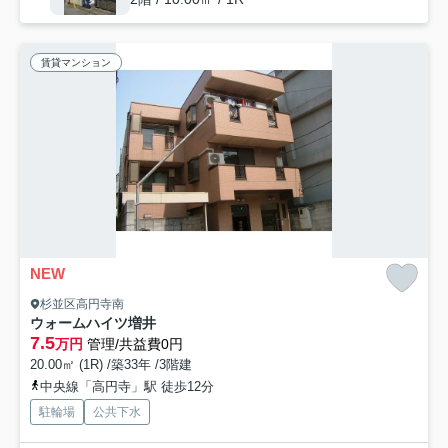
賃貸マンション
NEW
杉並区高円寺南
ウォームハイツ増井
7.5
万円
管理/共益費0円
20.00㎡ (1R) /築33年 /3階建
中央線「高円寺」駅 徒歩12分
駐輪場
公共下水