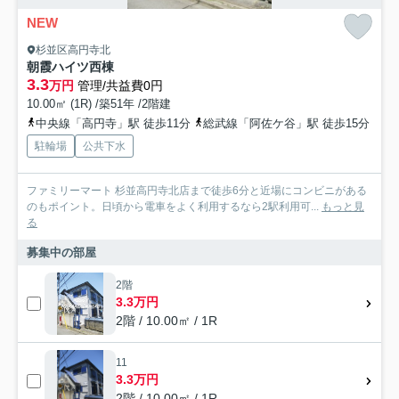
NEW
杉並区高円寺北
朝霞ハイツ西棟
3.3
万円
管理/共益費0円
10.00㎡ (1R) /築51年 /2階建
中央線「高円寺」駅 徒歩11分
総武線「阿佐ケ谷」駅 徒歩15分
駐輪場
公共下水
ファミリーマート 杉並高円寺北店まで徒歩6分と近場にコンビニがある
のもポイント。日頃から電車をよく利用するなら2駅利用可...
もっと見
る
募集中の部屋
2階
3.3万円
2階 / 10.00㎡ / 1R
11
3.3万円
2階 / 10.00㎡ / 1R