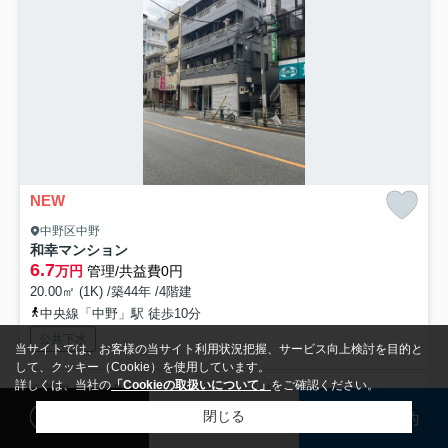
NEW
中野区中野
和幸マンション
6.7
万円
管理/共益費0円
20.00㎡ (1K) /築44年 /4階建
中央線「中野」駅 徒歩10分
公共下水
当サイトでは、お客様の当サイト利用状況把握、サービス向上検討を目的と
して、クッキー（Cookie）を使用しています。
詳しくは、当社の
「Cookieの取扱いについて」
をご確認ください。
※必ずいえらぶBB公開中の図面をご覧ください。
閲覧履歴
検討リスト
来店予約
閉じる
検索条件を変更
まとめてお問い合わせ
募集中の部屋