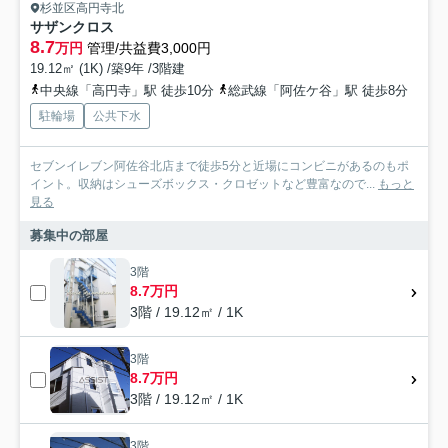
杉並区高円寺北
サザンクロス
8.7
万円
管理/共益費3,000円
19.12㎡ (1K) /築9年 /3階建
中央線「高円寺」駅 徒歩10分
総武線「阿佐ケ谷」駅 徒歩8分
駐輪場
公共下水
セブンイレブン阿佐谷北店まで徒歩5分と近場にコンビニがあるのもポ
イント。収納はシューズボックス・クロゼットなど豊富なので...
もっと
見る
募集中の部屋
3階
8.7万円
3階 / 19.12㎡ / 1K
3階
8.7万円
3階 / 19.12㎡ / 1K
3階