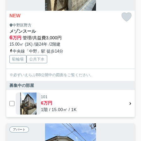
NEW
中野区野方
メゾンスール
6
万円
管理/共益費3,000円
15.00㎡ (1K) /築24年 /2階建
中央線「中野」駅 徒歩14分
駐輪場
公共下水
※必ずいえらぶBB公開中の図面をご覧ください。
募集中の部屋
101
6万円
1階 / 15.00㎡ / 1K
アパート