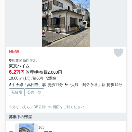
NEW
杉並区高円寺北
東京ハイム
6.2
万円
管理/共益費2,000円
18.00㎡ (1K) /築63年 /2階建
中央線「高円寺」駅 徒歩11分
中央線「阿佐ケ谷」駅 徒歩14分
駐輪場
公共下水
※必ずいえらぶBB公開中の図面をご覧ください。
募集中の部屋
105