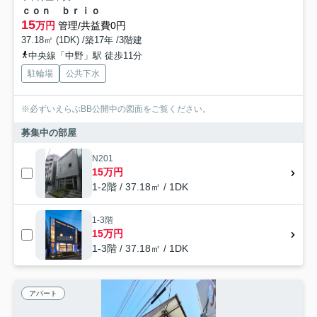
ｃｏｎ ｂｒｉｏ
15
万円
管理/共益費0円
37.18㎡ (1DK) /築17年 /3階建
中央線「中野」駅 徒歩11分
駐輪場
公共下水
※必ずいえらぶBB公開中の図面をご覧ください。
募集中の部屋
N201
15万円
1-2階 / 37.18㎡ / 1DK
1-3階
15万円
1-3階 / 37.18㎡ / 1DK
アパート