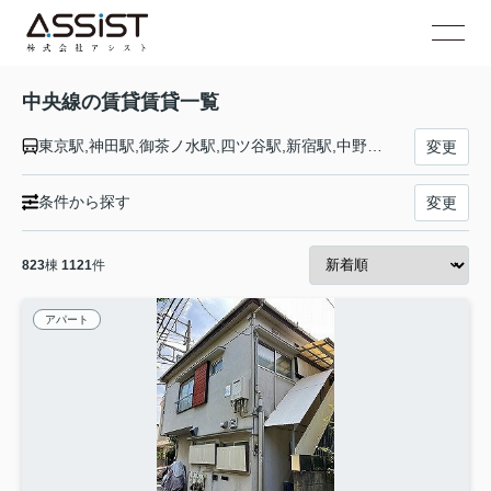
中央線の賃貸賃貸一覧
東京駅,神田駅,御茶ノ水駅,四ツ谷駅,新宿駅,中野駅,高円寺駅,阿佐ケ谷駅,荻窪駅,西荻窪駅,吉祥寺駅,三鷹駅,武蔵境駅,東小金井駅,武蔵小金井駅,国分寺駅,西国分寺駅,国立駅,立川駅,日野駅,豊田駅,八王子駅,西八王子駅,高尾駅,相模湖駅,藤野駅,上野原駅,四方津駅,梁川駅,鳥沢駅,猿橋駅,大月駅,初狩駅,笹子駅,甲斐大和駅,勝沼ぶどう郷駅,塩山駅,東山梨駅,山梨市駅,春日居町駅,石和温泉駅,酒折駅,甲府駅,竜王駅,塩崎駅,韮崎駅,新府駅,穴山駅,日野春駅,長坂駅,小淵沢駅,信濃境駅,富士見駅,すずらんの里駅,青柳駅,茅野駅,上諏訪駅,下諏訪駅,岡谷駅,みどり湖駅,川岸駅,辰野駅,信濃川島駅,小野駅,塩尻駅,洗馬駅,日出塩駅,贄川駅,木曽平沢駅,奈良井駅,藪原駅,宮ノ越駅,原野駅,木曽福島駅,上松駅,倉本駅,須原駅,大桑駅,野尻駅,十二兼駅,南木曽駅,田立駅,坂下駅,落合川駅,中津川駅,美乃坂本駅,恵那駅,武並駅,釜戸駅,瑞浪駅,土岐市駅,多治見駅,古虎渓駅,定光寺駅,高蔵寺駅,神領駅,春日井駅,勝川駅,新守山駅,大曽根駅,千種駅,鶴舞駅,金山駅,名古屋駅
変更
条件から探す
変更
823
棟
1121
件
アパート