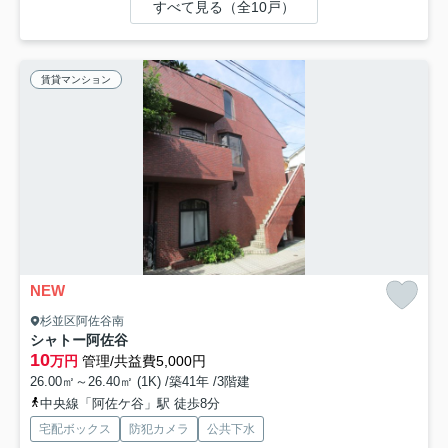
すべて見る（全10戸）
賃貸マンション
NEW
杉並区阿佐谷南
シャトー阿佐谷
10
万円
管理/共益費5,000円
26.00㎡～26.40㎡ (1K) /築41年 /3階建
中央線「阿佐ケ谷」駅 徒歩8分
宅配ボックス
防犯カメラ
公共下水