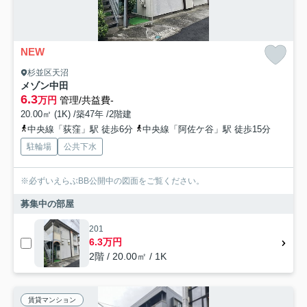
NEW
杉並区天沼
メゾン中田
6.3
万円
管理/共益費-
20.00㎡ (1K) /築47年 /2階建
中央線「荻窪」駅 徒歩6分
中央線「阿佐ケ谷」駅 徒歩15分
駐輪場
公共下水
※必ずいえらぶBB公開中の図面をご覧ください。
募集中の部屋
201
6.3万円
2階 / 20.00㎡ / 1K
賃貸マンション