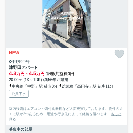
NEW
中野区中野
津野田アパート
4.3
4.5
万円～
万円
管理/共益費0円
20.00㎡ (1K～1DK) /築56年 /2階建
中央線「中野」駅 徒歩8分
総武線「高円寺」駅 徒歩11分
公共下水
室内設備はエアコン・備付食器棚など大変充実しております。物件の近
くに駅が2つあるため、用途や行き先によって経路を選べます...
もっと
見る
募集中の部屋