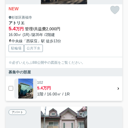
NEW
杉並区善福寺
アトリエ
5.4
万円
管理/共益費2,000円
16.00㎡ (1R) /築35年 /2階建
中央線「西荻窪」駅 徒歩13分
駐輪場
公共下水
※必ずいえらぶBB公開中の図面をご覧ください。
募集中の部屋
102
5.4万円
1階 / 16.00㎡ / 1R
アパート