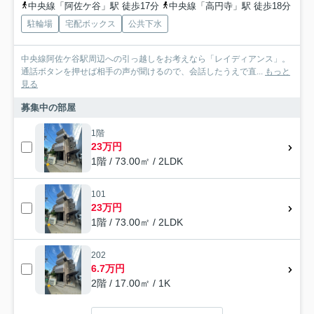
中央線「阿佐ケ谷」駅 徒歩17分
中央線「高円寺」駅 徒歩18分
駐輪場
宅配ボックス
公共下水
中央線阿佐ケ谷駅周辺への引っ越しをお考えなら「レイディアンス」。
通話ボタンを押せば相手の声が聞けるので、会話したうえで直...
もっと
見る
募集中の部屋
1階
23万円
1階 / 73.00㎡ / 2LDK
101
23万円
1階 / 73.00㎡ / 2LDK
202
6.7万円
2階 / 17.00㎡ / 1K