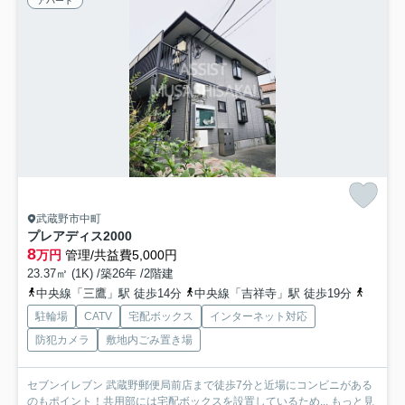
アパート
武蔵野市中町
プレアディス2000
8
万円
管理/共益費5,000円
23.37㎡ (1K) /築26年 /2階建
中央線「三鷹」駅 徒歩14分
中央線「吉祥寺」駅 徒歩19分
京王井
駐輪場
CATV
宅配ボックス
インターネット対応
防犯カメラ
敷地内ごみ置き場
セブンイレブン 武蔵野郵便局前店まで徒歩7分と近場にコンビニがある
のもポイント！共用部には宅配ボックスを設置しているため...
もっと見