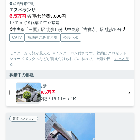
武蔵野市中町
エスペランサ
6.5
万円
管理/共益費3,000円
19.11㎡ (1K) /築31年 /2階建
中央線「三鷹」駅 徒歩15分
中央線「吉祥寺」駅 徒歩16分
京王井
CATV
敷地内ごみ置き場
公共下水
モニターから顔が見えるTVインターホン付きです。収納はクロゼット・
シューズボックスなどが備え付けられているので、衣類や日...
もっと見
る
募集中の部屋
2階
6.5万円
2階 / 19.11㎡ / 1K
賃貸マンション