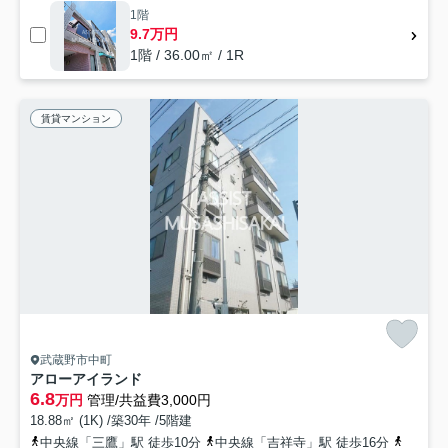
1階
9.7万円
1階 / 36.00㎡ / 1R
賃貸マンション
武蔵野市中町
アローアイランド
6.8
万円
管理/共益費3,000円
18.88㎡ (1K) /築30年 /5階建
中央線「三鷹」駅 徒歩10分
中央線「吉祥寺」駅 徒歩16分
京王井