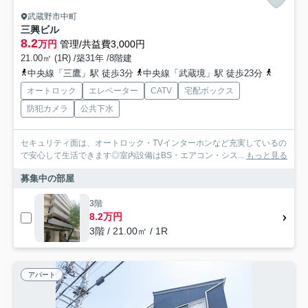
武蔵野市中町
三興ビル
8.2
万円
管理/共益費3,000円
21.00㎡ (1R) /築31年 /8階建
中央線「三鷹」駅 徒歩3分
中央線「武蔵境」駅 徒歩23分
総武線「
オートロック
エレベーター
CATV
宅配ボックス
防犯カメラ
公共下水
セキュリティ面は、オートロック・TVインターホンなど充実しているの
で安心して生活できます◎室内設備はBS・エアコン・シス...
もっと見る
募集中の部屋
3階
8.2万円
3階 / 21.00㎡ / 1R
アパート