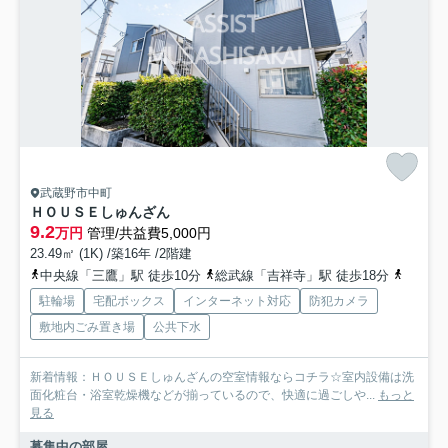
武蔵野市中町
ＨＯＵＳＥしゅんざん
9.2
万円
管理/共益費5,000円
23.49㎡ (1K) /築16年 /2階建
中央線「三鷹」駅 徒歩10分
総武線「吉祥寺」駅 徒歩18分
京王井
駐輪場
宅配ボックス
インターネット対応
防犯カメラ
敷地内ごみ置き場
公共下水
新着情報：ＨＯＵＳＥしゅんざんの空室情報ならコチラ☆室内設備は洗
面化粧台・浴室乾燥機などが揃っているので、快適に過ごしや...
もっと
見る
募集中の部屋