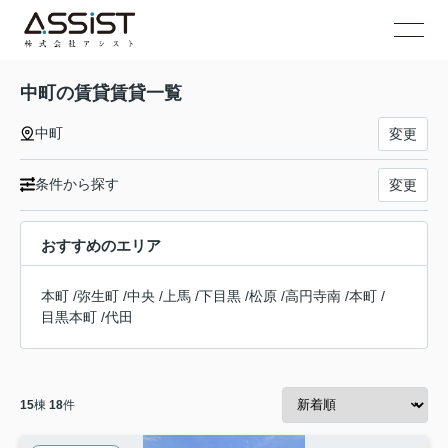
中町の賃貸賃貸一覧
中町
変更
条件から探す
変更
おすすめのエリア
本町
/
弥生町
/
中央
/
上馬
/
下目黒
/
松原
/
高円寺南
/
本町
/
目黒本町
/
代田
15
棟
18
件