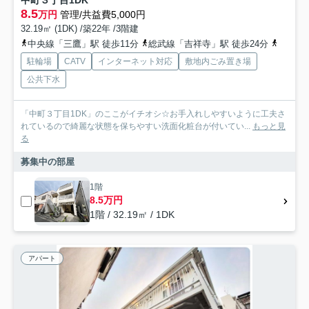
中町３丁目1DK
8.5
万円
管理/共益費5,000円
32.19㎡ (1DK) /築22年 /3階建
中央線「三鷹」駅 徒歩11分
総武線「吉祥寺」駅 徒歩24分
中央線
駐輪場
CATV
インターネット対応
敷地内ごみ置き場
公共下水
「中町３丁目1DK」のここがイチオシ☆お手入れしやすいように工夫さ
れているので綺麗な状態を保ちやすい洗面化粧台が付いてい...
もっと見
る
募集中の部屋
1階
8.5万円
1階 / 32.19㎡ / 1DK
アパート