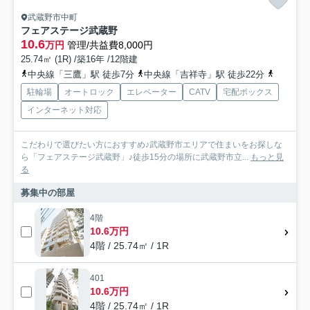
武蔵野市中町
フェアステージ武蔵野
10.6
万円
管理/共益費8,000円
25.74㎡ (1R) /築16年 /12階建
中央線「三鷹」駅 徒歩7分
中央線「吉祥寺」駅 徒歩22分
中央線「
駐輪場
オートロック
エレベーター
CATV
宅配ボックス
インターネット対応
こだわりで選びたい方におすすめ♪武蔵野市エリアで住まいをお探しな
ら「フェアステージ武蔵野」♪徒歩15分の場所に武蔵野市立...
もっと見
る
募集中の部屋
4階
10.6万円
4階 / 25.74㎡ / 1R
401
10.6万円
4階 / 25.74㎡ / 1R