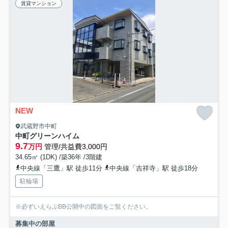
賃貸マンション
NEW
武蔵野市中町
中町グリーンハイム
9.7
万円
管理/共益費3,000円
34.65㎡ (1DK) /築36年 /3階建
中央線「三鷹」駅 徒歩11分
中央線「吉祥寺」駅 徒歩18分
駐輪場
※必ずいえらぶBB公開中の図面をご覧ください。
募集中の部屋