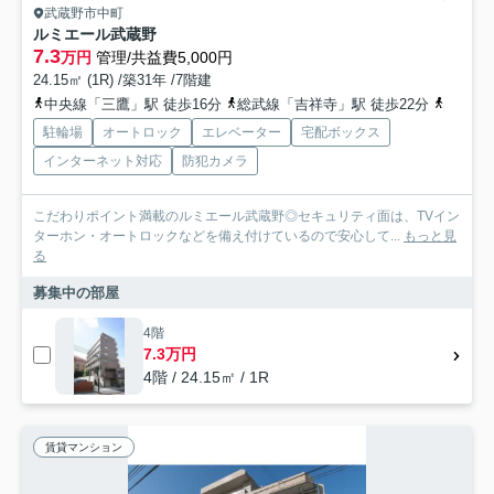
武蔵野市中町
ルミエール武蔵野
7.3
万円
管理/共益費5,000円
24.15㎡ (1R) /築31年 /7階建
中央線「三鷹」駅 徒歩16分
総武線「吉祥寺」駅 徒歩22分
西武新
駐輪場
オートロック
エレベーター
宅配ボックス
インターネット対応
防犯カメラ
こだわりポイント満載のルミエール武蔵野◎セキュリティ面は、TVイン
ターホン・オートロックなどを備え付けているので安心して...
もっと見
る
募集中の部屋
4階
7.3万円
4階 / 24.15㎡ / 1R
賃貸マンション