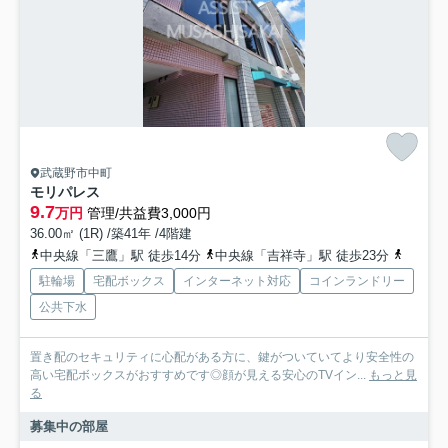
武蔵野市中町
モリパレス
9.7
万円
管理/共益費3,000円
36.00㎡ (1R) /築41年 /4階建
中央線「三鷹」駅 徒歩14分
中央線「吉祥寺」駅 徒歩23分
中央線
駐輪場
宅配ボックス
インターネット対応
コインランドリー
公共下水
置き配のセキュリティに心配がある方に、鍵がついていてより安全性の
高い宅配ボックスがおすすめです◎顔が見える安心のTVイン...
もっと見
る
募集中の部屋