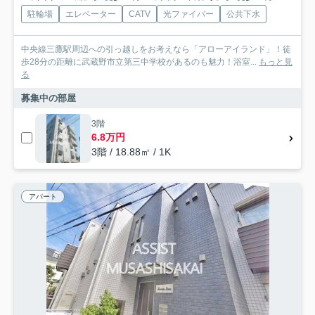
駐輪場
エレベーター
CATV
光ファイバー
公共下水
中央線三鷹駅周辺への引っ越しをお考えなら「アローアイランド」！徒
歩28分の距離に武蔵野市立第三中学校があるのも魅力！浴室...
もっと見
る
募集中の部屋
3階
6.8万円
3階 / 18.88㎡ / 1K
アパート