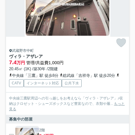
武蔵野市中町
ヴィラ・アザレア
7.4
万円
管理/共益費1,000円
20.45㎡ (1K) /築30年 /2階建
中央線「三鷹」駅 徒歩8分
総武線「吉祥寺」駅 徒歩20分
中央線「
CATV
インターネット対応
公共下水
中央線三鷹駅周辺への引っ越しをお考えなら「ヴィラ・アザレア」♪収
納はクロゼット・シューズボックスなど豊富なので、衣類や履...
もっと
見る
募集中の部屋
2階