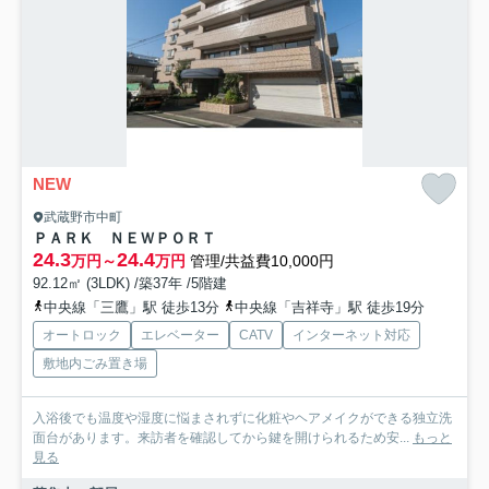
NEW
武蔵野市中町
ＰＡＲＫ ＮＥＷＰＯＲＴ
24.3
24.4
万円～
万円
管理/共益費10,000円
92.12㎡ (3LDK) /築37年 /5階建
中央線「三鷹」駅 徒歩13分
中央線「吉祥寺」駅 徒歩19分
オートロック
エレベーター
CATV
インターネット対応
敷地内ごみ置き場
入浴後でも温度や湿度に悩まされずに化粧やヘアメイクができる独立洗
面台があります。来訪者を確認してから鍵を開けられるため安...
もっと
見る