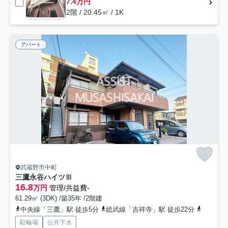
7.4万円
2階 / 20.45㎡ / 1K
アパート
武蔵野市中町
三鷹永谷ハイツⅢ
16.8
万円
管理/共益費-
61.29㎡ (3DK) /築35年 /2階建
中央線「三鷹」駅 徒歩5分
総武線「吉祥寺」駅 徒歩22分
中央線「
駐輪場
公共下水