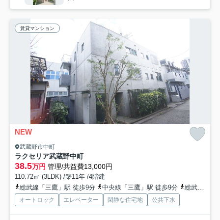
賃貸マンション
NEW
武蔵野市中町
ラクセリア武蔵野中町
38.5
万円
管理/共益費13,000円
110.72㎡ (3LDK) /築11年 /4階建
総武線「三鷹」駅 徒歩9分
中央線「三鷹」駅 徒歩9分
総武線「吉祥寺」駅 徒歩20分
オートロック
エレベーター
閑静な住宅地
公共下水