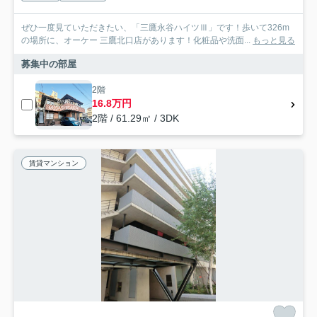
ぜひ一度見ていただきたい、「三鷹永谷ハイツⅢ」です！歩いて326m
の場所に、オーケー 三鷹北口店があります！化粧品や洗面...
もっと見る
募集中の部屋
2階
16.8万円
2階 / 61.29㎡ / 3DK
賃貸マンション