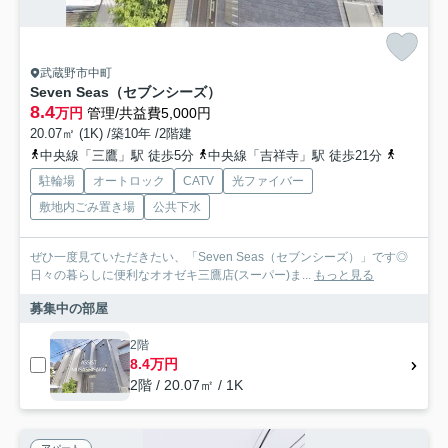
武蔵野市中町
Seven Seas（セブンシーズ）
8.4
万円
管理/共益費5,000円
20.07㎡ (1K) /築10年 /2階建
中央線「三鷹」駅 徒歩5分
中央線「吉祥寺」駅 徒歩21分
京王井の
駐輪場
オートロック
CATV
光ファイバー
敷地内ごみ置き場
公共下水
ぜひ一度見ていただきたい、「Seven Seas（セブンシーズ）」です◎
日々の暮らしに便利なオオゼキ三鷹店(スーパー)ま...
もっと見る
募集中の部屋
2階
8.4万円
2階 / 20.07㎡ / 1K