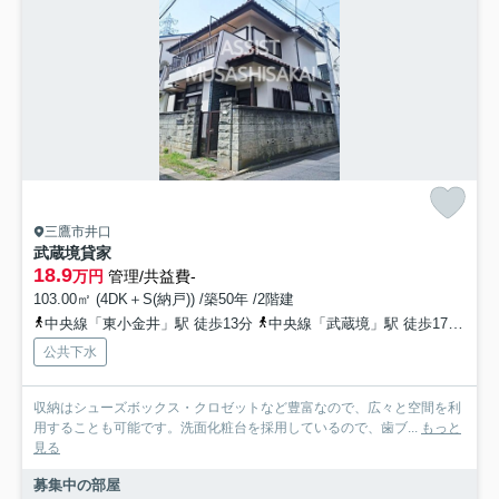
三鷹市井口
武蔵境貸家
18.9
万円
管理/共益費-
103.00㎡ (4DK＋S(納戸)) /築50年 /2階建
中央線「東小金井」駅 徒歩13分
中央線「武蔵境」駅 徒歩17分
総
公共下水
収納はシューズボックス・クロゼットなど豊富なので、広々と空間を利
用することも可能です。洗面化粧台を採用しているので、歯ブ...
もっと
見る
募集中の部屋