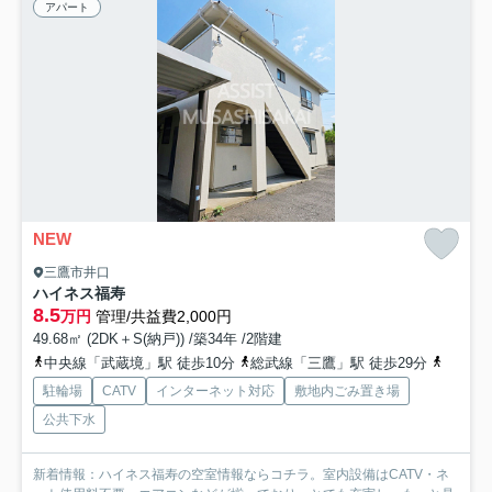
アパート
NEW
三鷹市井口
ハイネス福寿
8.5
万円
管理/共益費2,000円
49.68㎡ (2DK＋S(納戸)) /築34年 /2階建
中央線「武蔵境」駅 徒歩10分
総武線「三鷹」駅 徒歩29分
中央線
駐輪場
CATV
インターネット対応
敷地内ごみ置き場
公共下水
新着情報：ハイネス福寿の空室情報ならコチラ。室内設備はCATV・ネ