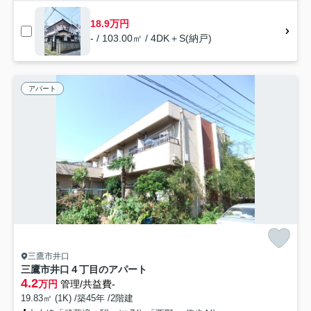
18.9万円
- / 103.00㎡ / 4DK＋S(納戸)
アパート
三鷹市井口
三鷹市井口４丁目のアパート
4.2
万円
管理/共益費-
19.83㎡ (1K) /築45年 /2階建