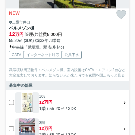
NEW
三鷹市井口
ベルメゾン楓
12
万円
管理/共益費5,000円
55.20㎡ (3DK) /築32年 /3階建
中央線「武蔵境」駅 徒歩14分
CATV
インターネット対応
公共下水
武蔵境駅周辺物件：ベルメゾン楓。室内設備はCATV・エアコン2台など
大変充実しております。知らない人が来た時でも玄関を開...
もっと見る
募集中の部屋
108
12万円
1階 / 55.20㎡ / 3DK
2階
12万円
2階 / 55.20㎡ / 3DK