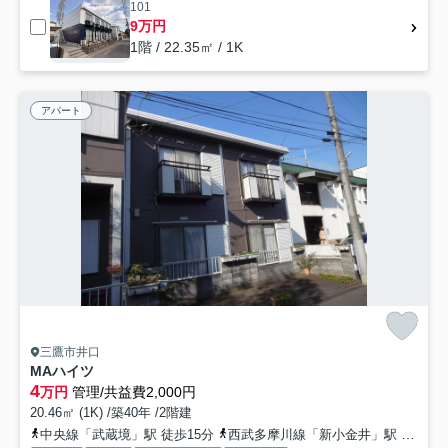
101
9万円
1階 / 22.35㎡ / 1K
アパート
三鷹市井口
MAハイツ
4
万円
管理/共益費2,000円
20.46㎡ (1K) /築40年 /2階建
中央線「武蔵境」駅 徒歩15分
西武多摩川線「新小金井」駅 徒歩29分