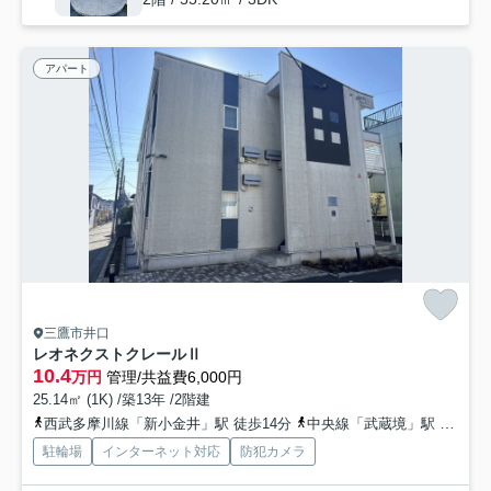
アパート
三鷹市井口
レオネクストクレールⅡ
10.4
万円
管理/共益費6,000円
25.14㎡ (1K) /築13年 /2階建
西武多摩川線「新小金井」駅 徒歩14分
中央線「武蔵境」駅 徒歩29分
駐輪場
インターネット対応
防犯カメラ