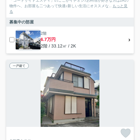
「コートサイドエスティ」のここがイチオシ♪お料理が好きな方は2Kの
物件へ、お部屋も二つあって快適♪新しい生活にオススメな...
もっと見
る
募集中の部屋
2階
6.7万円
2階 / 33.12㎡ / 2K
一戸建て