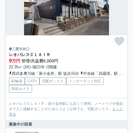
三鷹市井口
レオパレスＣＬＡＩＲ
9
万円
管理/共益費6,000円
22.35㎡ (1K) /築21年 /2階建
西武多摩川線「新小金井」駅 徒歩15分
中央線「武蔵境」駅 徒歩30分
駐輪場
CATV
宅配ボックス
インターネット対応
防犯カメラ
レオパレスＣＬＡＩＲ：新小金井駅にも近くて便利。ノーメイクや寝起
きで人と接触することがためらうような時でも、宅配ボックス...
もっと
見る
募集中の部屋