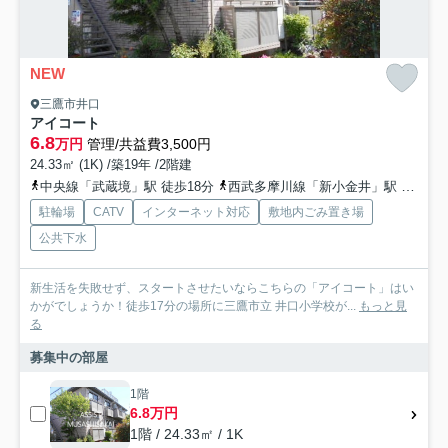
NEW
三鷹市井口
アイコート
6.8
万円
管理/共益費3,500円
24.33㎡ (1K) /築19年 /2階建
中央線「武蔵境」駅 徒歩18分
西武多摩川線「新小金井」駅 徒歩14分
駐輪場
CATV
インターネット対応
敷地内ごみ置き場
公共下水
新生活を失敗せず、スタートさせたいならこちらの「アイコート」はい
かがでしょうか！徒歩17分の場所に三鷹市立 井口小学校が...
もっと見
る
募集中の部屋
1階
6.8万円
1階 / 24.33㎡ / 1K