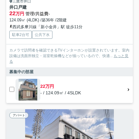
三鷹市井口
井口戸建
22
万円
管理/共益費-
124.09㎡ (4LDK) /築36年 /2階建
西武多摩川線「新小金井」駅 徒歩11分
駐車2台可
公共下水
カメラで訪問者を確認できるTVインターホンが設置されています。室内
設備は洗面所独立・浴室乾燥機などが揃っているので、快適...
もっと見
る
募集中の部屋
22万円
- / 124.09㎡ / 4SLDK
アパート