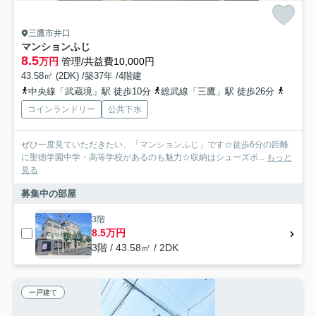
三鷹市井口
マンションふじ
8.5
万円
管理/共益費10,000円
43.58㎡ (2DK) /築37年 /4階建
中央線「武蔵境」駅 徒歩10分
総武線「三鷹」駅 徒歩26分
西武多
コインランドリー
公共下水
ぜひ一度見ていただきたい、「マンションふじ」です☆徒歩6分の距離
に聖徳学園中学・高等学校があるのも魅力☆収納はシューズボ...
もっと
見る
募集中の部屋
3階
8.5万円
3階 / 43.58㎡ / 2DK
一戸建て