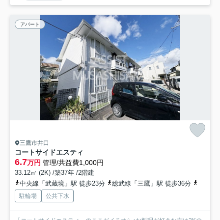
アパート
三鷹市井口
コートサイドエスティ
6.7
万円
管理/共益費1,000円
33.12㎡ (2K) /築37年 /2階建
中央線「武蔵境」駅 徒歩23分
総武線「三鷹」駅 徒歩36分
中央線
駐輪場
公共下水