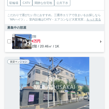
駐輪場
CATV
閑静な住宅地
公共下水
こだわりで選びたい方におすすめ。三鷹市エリアで住まいをお探しなら
「MAハイツ」。室内設備はCATV・エアコンなど大変充実...
もっと見る
募集中の部屋
2階
4万円
2階 / 20.46㎡ / 1K
賃貸マンション