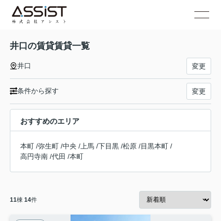
井口の賃貸賃貸一覧
井口
変更
条件から探す
変更
おすすめのエリア
本町
/
弥生町
/
中央
/
上馬
/
下目黒
/
松原
/
目黒本町
/
高円寺南
/
代田
/
本町
11
棟
14
件