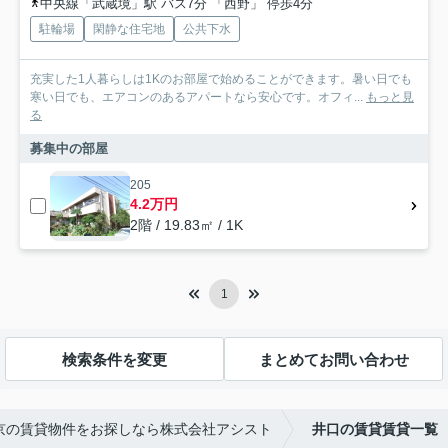
中央線「武蔵境」駅 バス7分 「西野」 停歩4分
駐輪場
閑静な住宅地
公共下水
充実した1人暮らしは1Kのお部屋で始めることができます。暑い日でも
寒い日でも、エアコンのあるアパートなら安心です。オフィ...
もっと見
る
募集中の部屋
205
4.2万円
2階 / 19.83㎡ / 1K
1
検索条件を変更
まとめてお問い合わせ
京の賃貸物件をお探しなら株式会社アシスト
井口の賃貸賃貸一覧