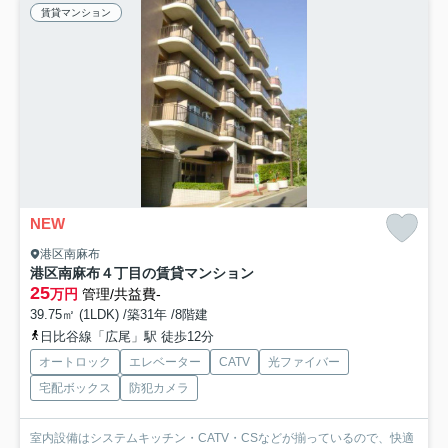
賃貸マンション
NEW
港区南麻布
港区南麻布４丁目の賃貸マンション
25
万円
管理/共益費-
39.75㎡ (1LDK) /築31年 /8階建
日比谷線「広尾」駅 徒歩12分
オートロック
エレベーター
CATV
光ファイバー
宅配ボックス
防犯カメラ
室内設備はシステムキッチン・CATV・CSなどが揃っているので、快適