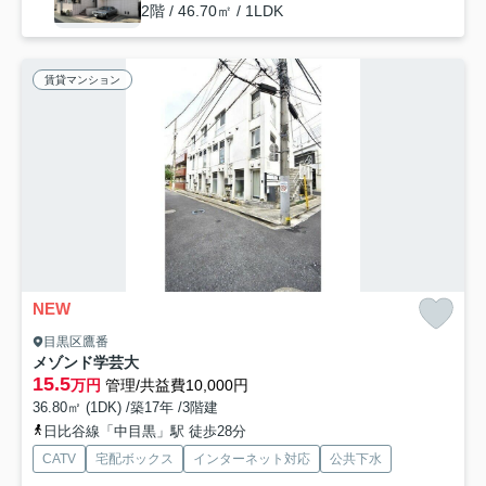
2階 / 46.70㎡ / 1LDK
賃貸マンション
NEW
目黒区鷹番
メゾンド学芸大
15.5
万円
管理/共益費10,000円
36.80㎡ (1DK) /築17年 /3階建
日比谷線「中目黒」駅 徒歩28分
CATV
宅配ボックス
インターネット対応
公共下水