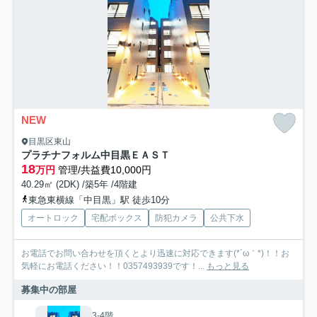
NEW
目黒区東山
プラチナフォルム中目黒ＥＡＳＴ
18
万円
管理/共益費10,000円
40.29㎡ (2DK) /築5年 /4階建
東急東横線「中目黒」駅 徒歩10分
オートロック
宅配ボックス
防犯カメラ
公共下水
お電話でお問い合わせを頂くとより迅速に対応できます(*´ω｀*)！！お
気軽にお電話ください！！0357493939です！...
もっと見る
募集中の部屋
3-4階