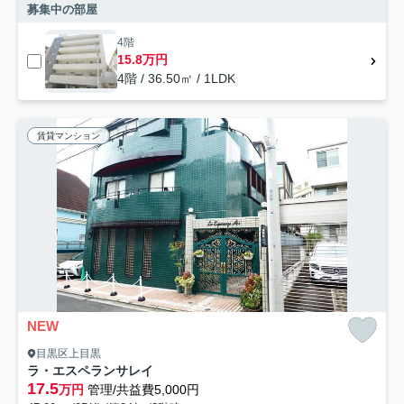
募集中の部屋
4階
15.8万円
4階 / 36.50㎡ / 1LDK
賃貸マンション
NEW
目黒区上目黒
ラ・エスペランサレイ
17.5
万円
管理/共益費5,000円