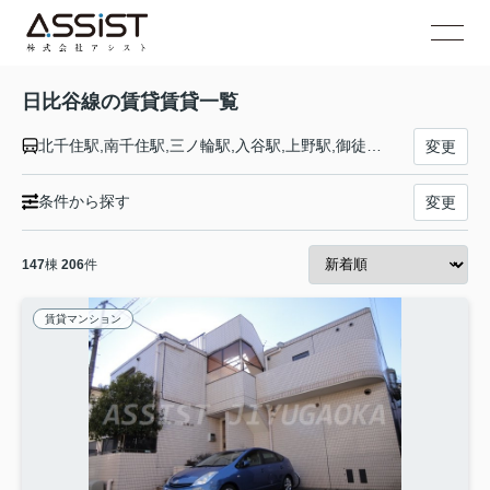
日比谷線の賃貸賃貸一覧
北千住駅,南千住駅,三ノ輪駅,入谷駅,上野駅,御徒町駅,秋葉原駅,小伝馬町駅,人形町駅,茅場町駅,八丁堀駅,築地駅,東銀座駅,銀座駅,有楽町駅,霞ケ関駅,虎ノ門ヒルズ駅,神谷町駅,六本木駅,広尾駅,恵比寿駅,中目黒駅
変更
条件から探す
変更
147
棟
206
件
賃貸マンション