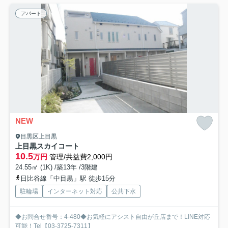
アパート
NEW
目黒区上目黒
上目黒スカイコート
10.5
万円
管理/共益費2,000円
24.55㎡ (1K) /築13年 /3階建
日比谷線「中目黒」駅 徒歩15分
駐輪場
インターネット対応
公共下水
◆お問合せ番号：4-480◆お気軽にアシスト自由が丘店まで！LINE対応
可能！Tel【03-3725-7311】