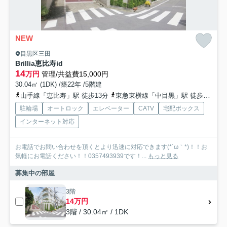
NEW
目黒区三田
Brillia恵比寿id
14
万円
管理/共益費15,000円
30.04㎡ (1DK) /築22年 /5階建
山手線「恵比寿」駅 徒歩13分
東急東横線「中目黒」駅 徒歩19分
駐輪場
オートロック
エレベーター
CATV
宅配ボックス
インターネット対応
お電話でお問い合わせを頂くとより迅速に対応できます(*´ω｀*)！！お
気軽にお電話ください！！0357493939です！...
もっと見る
募集中の部屋
3階
14万円
3階 / 30.04㎡ / 1DK