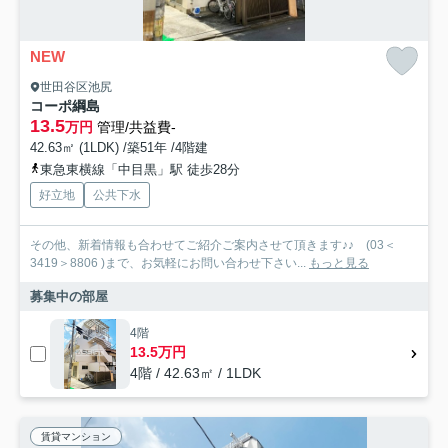
NEW
世田谷区池尻
コーポ綱島
13.5
万円
管理/共益費-
42.63㎡ (1LDK) /築51年 /4階建
東急東横線「中目黒」駅 徒歩28分
好立地
公共下水
その他、新着情報も合わせてご紹介ご案内させて頂きます♪♪ (03＜
3419＞8806 )まで、お気軽にお問い合わせ下さい...
もっと見る
募集中の部屋
4階
13.5万円
4階 / 42.63㎡ / 1LDK
賃貸マンション