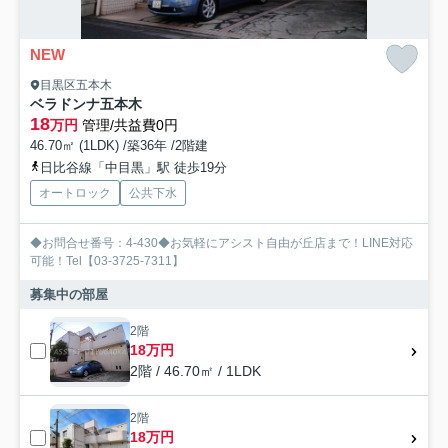
NEW
目黒区五本木
ベラドンナ五本木
18
万円
管理/共益費0円
46.70㎡ (1LDK) /築36年 /2階建
日比谷線「中目黒」駅 徒歩19分
オートロック
公共下水
◆お問合せ番号：4-430◆お気軽にアシスト自由が丘店まで！LINE対応
可能！Tel【03-3725-7311】
募集中の部屋
2階
18万円
2階 / 46.70㎡ / 1LDK
2階
18万円