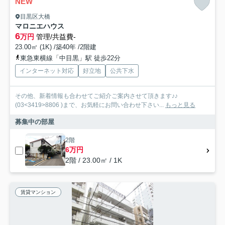
NEW
目黒区大橋
マロニエハウス
6
万円
管理/共益費-
23.00㎡ (1K) /築40年 /2階建
東急東横線「中目黒」駅 徒歩22分
インターネット対応
好立地
公共下水
その他、新着情報も合わせてご紹介ご案内させて頂きます♪♪
(03<3419>8806 )まで、お気軽にお問い合わせ下さい...
もっと見る
募集中の部屋
2階
6万円
2階 / 23.00㎡ / 1K
賃貸マンション