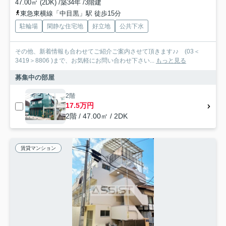
47.00㎡ (2DK) /築34年 /3階建
東急東横線「中目黒」駅 徒歩15分
駐輪場
閑静な住宅地
好立地
公共下水
その他、新着情報も合わせてご紹介ご案内させて頂きます♪♪ (03＜
3419＞8806 )まで、お気軽にお問い合わせ下さい...
もっと見る
募集中の部屋
2階
17.5万円
2階 / 47.00㎡ / 2DK
賃貸マンション