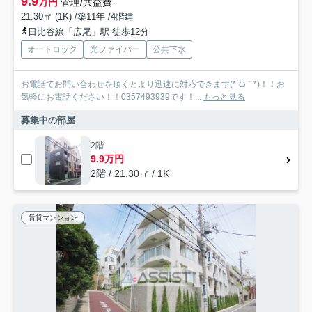
9.9
万円
管理/共益費-
21.30㎡ (1K) /築11年 /4階建
日比谷線「広尾」駅 徒歩12分
オートロック
光ファイバー
公共下水
お電話でお問い合わせを頂くとより迅速に対応できます(*´ω｀*)！！お
気軽にお電話ください！！0357493939です！...
もっと見る
募集中の部屋
2階
9.9万円
2階 / 21.30㎡ / 1K
賃貸マンション