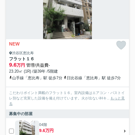
NEW
渋谷区恵比寿
フラット１６
9.6
万円
管理/共益費-
23.20㎡ (1R) /築39年 /5階建
山手線「恵比寿」駅 徒歩7分
日比谷線「恵比寿」駅 徒歩7分
こだわりポイント満載のフラット１６。室内設備はエアコン・バストイ
レ別など充実した設備を備え付けています。火が出ないIHキ...
もっと見
る
募集中の部屋
04階
9.6万円