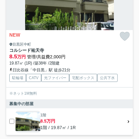
NEW
目黒区中町
コルシード祐天寺
8.5
万円
管理/共益費2,000円
19.87㎡ (1R) /築38年 /2階建
日比谷線「中目黒」駅 徒歩21分
駐輪場
CATV
光ファイバー
宅配ボックス
公共下水
※ネット1M無料
募集中の部屋
1階
8.5万円
1階 / 19.87㎡ / 1R