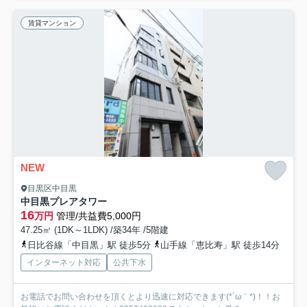
賃貸マンション
NEW
目黒区中目黒
中目黒プレアタワー
16
万円
管理/共益費5,000円
47.25㎡ (1DK～1LDK) /築34年 /5階建
日比谷線「中目黒」駅 徒歩5分
山手線「恵比寿」駅 徒歩14分
インターネット対応
公共下水
お電話でお問い合わせを頂くとより迅速に対応できます(*´ω｀*)！！お