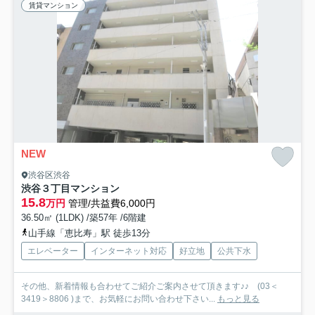
賃貸マンション
NEW
渋谷区渋谷
渋谷３丁目マンション
15.8
万円
管理/共益費6,000円
36.50㎡ (1LDK) /築57年 /6階建
山手線「恵比寿」駅 徒歩13分
エレベーター
インターネット対応
好立地
公共下水
その他、新着情報も合わせてご紹介ご案内させて頂きます♪♪ (03＜
3419＞8806 )まで、お気軽にお問い合わせ下さい...
もっと見る