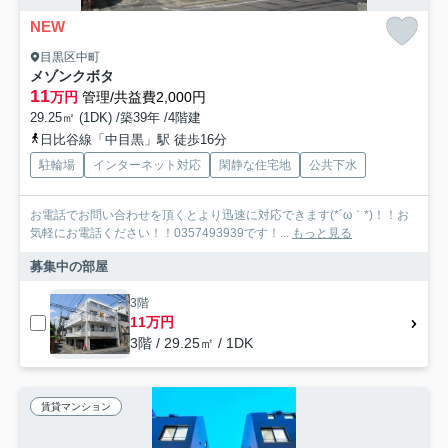
NEW
目黒区中町
メゾンクボタ
11
万円
管理/共益費2,000円
29.25㎡ (1DK) /築39年 /4階建
日比谷線「中目黒」駅 徒歩16分
駐輪場
インターネット対応
閑静な住宅地
公共下水
お電話でお問い合わせを頂くとより迅速に対応できます(*´ω｀*)！！お
気軽にお電話ください！！0357493939です！...
もっと見る
募集中の部屋
3階
11万円
3階 / 29.25㎡ / 1DK
賃貸マンション