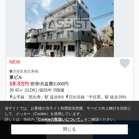
NEW
渋谷区恵比寿南
東ビル
19.3
万円
管理/共益費3,000円
39.42㎡ (1LDK) /築55年 /5階建
山手線「恵比寿」駅 徒歩8分
日比谷線「中目黒」駅 徒歩18分
駐輪場
オートロック
宅配ボックス
好立地
外断熱工法
当サイトでは、お客様の当サイト利用状況把握、サービス向上検討を目的と
公共下水
して、クッキー（Cookie）を使用しています。
詳しくは、当社の
「Cookieの取扱いについて」
をご確認ください。
閲覧履歴
検討リスト
来店予約
その他、新着情報も合わせてご紹介ご案内させて頂きます♪♪ (03＜
閉じる
検索条件を変更
まとめてお問い合わせ
3419＞8806 )まで、お気軽にお問い合わせ下さい...
もっと見る