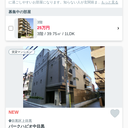
に過ごしやすいお部屋になります。知らない人が玄関前ま...
もっと見る
募集中の部屋
3階
25万円
3階 / 39.75㎡ / 1LDK
賃貸マンション
NEW
目黒区上目黒
パークハビオ中目黒