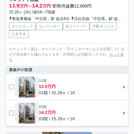
13.9
14.2
万円～
万円
管理/共益費12,000円
25.28㎡ (1K) /築5年 /7階建
東急東横線「中目黒」駅 徒歩8分
日比谷線「中目黒」駅 徒歩8分
オートロック
エレベーター
光ファイバー
宅配ボックス
公共下水
セキュリティ面は、オートロック・TVインターホンなどを設置している
ので安全面でも優れております。共用部には宅配ボックスが...
もっと見
る
募集中の部屋
01階
13.9万円
01階 / 25.28㎡ / 1K
03階
14.2万円
03階 / 25.28㎡ / 1K