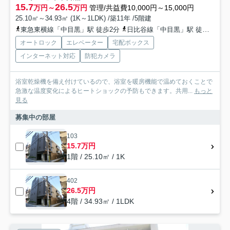
15.7
26.5
万円～
万円
管理/共益費10,000円～15,000円
25.10㎡～34.93㎡ (1K～1LDK) /築11年 /5階建
東急東横線「中目黒」駅 徒歩2分
日比谷線「中目黒」駅 徒歩2分
オートロック
エレベーター
宅配ボックス
インターネット対応
防犯カメラ
浴室乾燥機を備え付けているので、浴室を暖房機能で温めておくことで
急激な温度変化によるヒートショックの予防もできます。共用...
もっと
見る
募集中の部屋
103
15.7万円
1階 / 25.10㎡ / 1K
402
26.5万円
4階 / 34.93㎡ / 1LDK