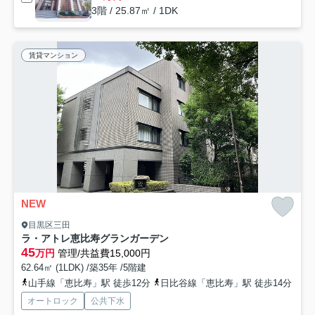
3階 / 25.87㎡ / 1DK
賃貸マンション
NEW
目黒区三田
ラ・アトレ恵比寿グランガーデン
45
万円
管理/共益費15,000円
62.64㎡ (1LDK) /築35年 /5階建
山手線「恵比寿」駅 徒歩12分
日比谷線「恵比寿」駅 徒歩14分
オートロック
公共下水