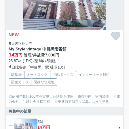
NEW
目黒区祐天寺
My Style vintage 中目黒壱番館
14
万円
管理/共益費7,000円
25.87㎡ (1DK) /築1年 /3階建
日比谷線「中目黒」駅 徒歩10分
駐輪場
オートロック
宅配ボックス
インターネット対応
防犯カメラ
閑静な住宅地
◎耐用年数約100年を実現した鉄骨を使用 ※敷地内、室内禁煙 ※電
力会社、引越し会社指定有 ※更新時更新料：110...
もっと見る
募集中の部屋
3階
14万円