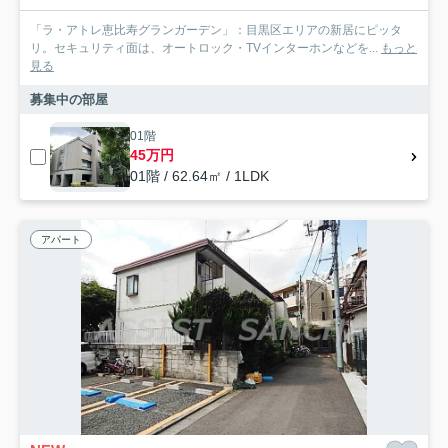
「ラ・アトレ恵比寿グランガーデン」：目黒区エリアの新居にピッタ
リ。セキュリティ面は、オートロック・TVインターホンなどを...
もっと
見る
募集中の部屋
01階
45万円
01階 / 62.64㎡ / 1LDK
アパート