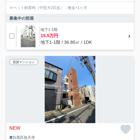
※ペット飼育時（中型犬2匹迄）：敷金+1ヶ月
募集中の部屋
地下1-1階
15.5万円
地下1-1階 / 36.80㎡ / 1DK
賃貸マンション
NEW
目黒区祐天寺