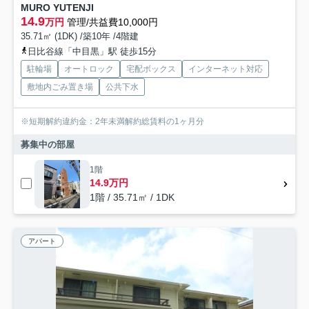
MURO YUTENJI
14.9
万円
管理/共益費10,000円
35.71㎡ (1DK) /築10年 /4階建
日比谷線「中目黒」駅 徒歩15分
駐輪場
オートロック
宅配ボックス
インターネット対応
敷地内ごみ置き場
公共下水
※短期解約違約金：2年未満解約総賃料の1ヶ月分
募集中の部屋
1階
14.9万円
1階 / 35.71㎡ / 1DK
アパート