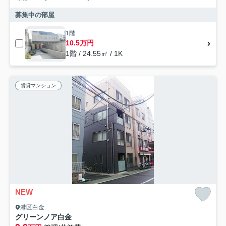
募集中の部屋
1階
10.5万円
1階 / 24.55㎡ / 1K
賃貸マンション
NEW
港区白金
グリーンノア白金