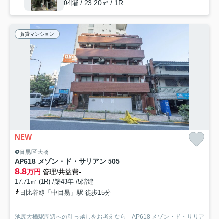
04階 / 23.20㎡ / 1R
賃貸マンション
NEW
目黒区大橋
AP618 メゾン・ド・サリアン 505
8.8
万円
管理/共益費-
17.71㎡ (1R) /築43年 /5階建
日比谷線「中目黒」駅 徒歩15分
池尻大橋駅周辺への引っ越しをお考えなら「AP618 メゾン・ド・サリア