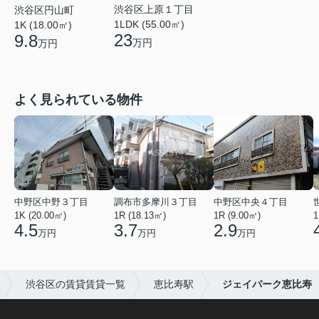
渋谷区上原１丁目
渋谷区円山町
1LDK (55.00㎡)
1K (18.00㎡)
23
9.8
万円
万円
よく見られている物件
中野区中野３丁目
調布市多摩川３丁目
中野区中央４丁目
1K (20.00㎡)
1R (18.13㎡)
1R (9.00㎡)
1
4.5
3.7
2.9
万円
万円
万円
渋谷区の賃貸賃貸一覧
恵比寿駅
ジェイパーク恵比寿