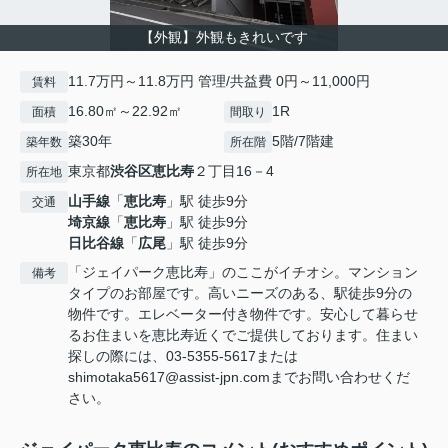
【外観】外観もきれいです
11.7万円～11.8万円 管理/共益費 0円～11,000円
賃料
16.80㎡～22.92㎡
1R
面積
間取り
築30年
5階/7階建
築年数
所在階
東京都
渋谷区
恵比寿
２丁目16－4
所在地
山手線
「
恵比寿
」駅 徒歩9分
交通
埼京線
「
恵比寿
」駅 徒歩9分
日比谷線
「
広尾
」駅 徒歩9分
「ジェイパーク恵比寿」のここがイチオシ。マンション
備考
タイプのお部屋です。高いニーズのある、駅徒歩9分の
物件です。エレベーター付き物件です。安心して暮らせ
るお住まいを恵比寿近くでご提供しております。住まい
探しの際には、03-5355-5617または
shimotaka5617@assist-jpn.comまでお問い合わせくだ
さい。