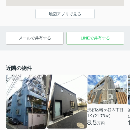
地図アプリで見る
メールで共有する
LINEで共有する
近隣の物件
渋谷区幡ヶ谷３丁目
1K (21.73㎡)
1
8.5
万円