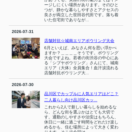
ージしにくい場所があります。そのひと
つが、静かな暮らしやすさとアクセスの
良さが両立した世田谷代田です。落ち着
いた住宅街でありなが...
2026-07-31
店舗対抗☆城南エリアボウリング大会
6月といえば、みなさん何を思い浮かべ
ますか？＿＿＿＿そうです。ボウリング
大会ですよね。若者の街渋谷の中心にあ
る「シブヤボウリング」さんにて、城南
エリア（大体）全員集合！血汗涙流れる
店舗対抗ボウリング大...
2026-07-30
品川区でカップルに人気エリアはどこ？
二人暮らし向け品川区カッ...
これから2人で新しい暮らしを始めるな
ら、どんな街を選ぶかはとても大切で
す。通勤のしやすさや治安はもちろん、
休日に一緒に過ごす時間をどれだけ楽し
めるかも、住む場所によって大きく変わ
ります。そこで今回は、...