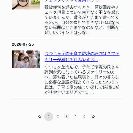
賃貸住宅を退去するとき、原状回復やチ
ェック項目について何となく不安を感じ
ていませんか。敷金がどこまで戻ってく
るのか、自分の負担で直さなければなら
ない範囲はどこまでなのかなど、判断が
難しいポイントは少な...
2026-07-25
つつじヶ丘の子育て環境の評判は？ファ
ミリーが感じる住みやすさ...
つつじヶ丘周辺で、子育て環境の良さや
評判が気になっているファミリーの方
へ。落ち着いた住環境と、日々の暮らし
に必要な施設が程よくそろったつつじヶ
丘は、子育て期の住まい探しで候補に挙
がりやすいエリアです。...
1
2
3
4
5