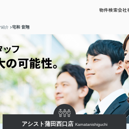
物件検索
会社
宅和 音翔
フ紹介
アシスト蒲田西口店
Kamatanishiguchi