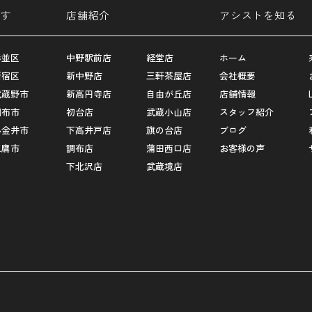
す
店舗紹介
アシストを知る
杉並区
中野駅前店
経堂店
ホーム
新宿区
新中野店
三軒茶屋店
会社概要
武蔵野市
新高円寺店
自由が丘店
店舗情報
調布市
初台店
武蔵小山店
スタッフ紹介
小金井市
下高井戸店
旗の台店
ブログ
三鷹市
調布店
蒲田西口店
お客様の声
下北沢店
武蔵境店