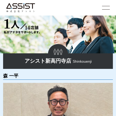
アシスト新高円寺店
Shinkouenji
森 一平