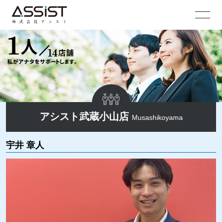
アシスト武蔵小山店
Musashikoyama
宇井 章人