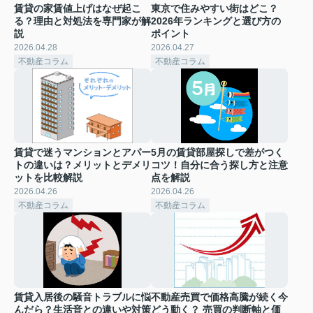
賃貸の家賃値上げはなぜ起こ
東京で住みやすい街はどこ？
る？理由と対処法を専門家が解
2026年ランキングと選び方の
説
ポイント
2026.04.28
2026.04.27
不動産コラム
不動産コラム
賃貸で迷うマンションとアパー
5月の賃貸部屋探しで差がつく
トの違いは？メリットとデメリ
コツ！自分に合う探し方と注意
ットを比較解説
点を解説
2026.04.26
2026.04.26
不動産コラム
不動産コラム
賃貸入居後の騒音トラブルに悩
不動産売買で価格高騰が続く今
んだら？生活音との違いや対策
どう動く？ 売買の判断軸と価