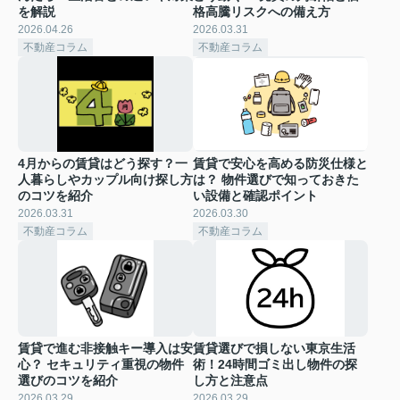
を解説
格高騰リスクへの備え方
2026.04.26
2026.03.31
不動産コラム
不動産コラム
4月からの賃貸はどう探す？一
賃貸で安心を高める防災仕様と
人暮らしやカップル向け探し方
は？ 物件選びで知っておきた
のコツを紹介
い設備と確認ポイント
2026.03.31
2026.03.30
不動産コラム
不動産コラム
賃貸で進む非接触キー導入は安
賃貸選びで損しない東京生活
心？ セキュリティ重視の物件
術！24時間ゴミ出し物件の探
選びのコツを紹介
し方と注意点
2026.03.29
2026.03.29