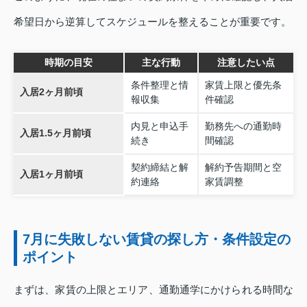
希望日から逆算してスケジュールを整えることが重要です。
時期の目安
主な行動
注意したい点
条件整理と情
家賃上限と優先条
入居2ヶ月前頃
報収集
件確認
内見と申込手
勤務先への通勤時
入居1.5ヶ月前頃
続き
間確認
契約締結と解
解約予告期間と空
入居1ヶ月前頃
約連絡
家賃調整
7月に失敗しない賃貸の探し方・条件設定の
ポイント
まずは、家賃の上限とエリア、通勤通学にかけられる時間な