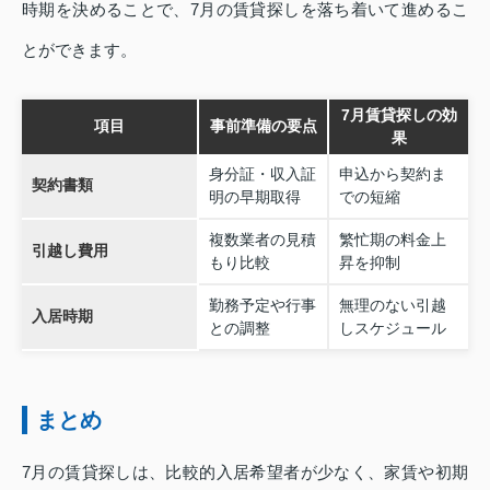
時期を決めることで、7月の賃貸探しを落ち着いて進めるこ
とができます。
7月賃貸探しの効
項目
事前準備の要点
果
身分証・収入証
申込から契約ま
契約書類
明の早期取得
での短縮
複数業者の見積
繁忙期の料金上
引越し費用
もり比較
昇を抑制
勤務予定や行事
無理のない引越
入居時期
との調整
しスケジュール
まとめ
7月の賃貸探しは、比較的入居希望者が少なく、家賃や初期