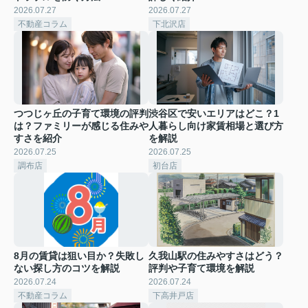
2026.07.27
2026.07.27
不動産コラム
下北沢店
つつじヶ丘の子育て環境の評判
渋谷区で安いエリアはどこ？1
は？ファミリーが感じる住みや
人暮らし向け家賃相場と選び方
すさを紹介
を解説
2026.07.25
2026.07.25
調布店
初台店
8月の賃貸は狙い目か？失敗し
久我山駅の住みやすさはどう？
ない探し方のコツを解説
評判や子育て環境を解説
2026.07.24
2026.07.24
不動産コラム
下高井戸店