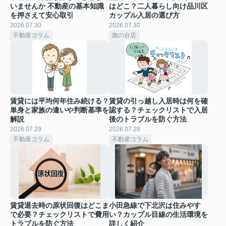
いませんか 不動産の基本知識
はどこ？二人暮らし向け品川区
を押さえて安心取引
カップル入居の選び方
2026.07.30
2026.07.30
不動産コラム
旗の台店
賃貸には平均何年住み続ける？
賃貸の引っ越し入居時は何を確
単身と家族の違いや判断基準を
認する？チェックリストで入居
解説
後のトラブルを防ぐ方法
2026.07.29
2026.07.28
不動産コラム
不動産コラム
賃貸退去時の原状回復はどこま
小田急線で下北沢は住みやす
で必要？チェックリストで費用
い？カップル目線の生活環境を
トラブルを防ぐ方法
詳しく紹介