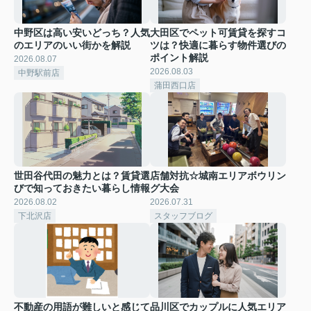
中野区は高い安いどっち？人気
大田区でペット可賃貸を探すコ
のエリアのいい街かを解説
ツは？快適に暮らす物件選びの
ポイント解説
2026.08.07
2026.08.03
中野駅前店
蒲田西口店
世田谷代田の魅力とは？賃貸選
店舗対抗☆城南エリアボウリン
びで知っておきたい暮らし情報
グ大会
2026.08.02
2026.07.31
下北沢店
スタッフブログ
不動産の用語が難しいと感じて
品川区でカップルに人気エリア