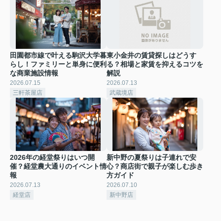
田園都市線で叶える駒沢大学暮
東小金井の賃貸探しはどうす
らし！ファミリーと単身に便利
る？相場と家賃を抑えるコツを
な商業施設情報
解説
2026.07.15
2026.07.13
三軒茶屋店
武蔵境店
2026年の経堂祭りはいつ開
新中野の夏祭りは子連れで安
催？経堂農大通りのイベント情
心？商店街で親子が楽しむ歩き
報
方ガイド
2026.07.13
2026.07.10
経堂店
新中野店