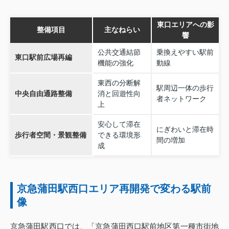
東口エリアへの影
整備項目
主なねらい
響
公共交通結節
乗換えやすい駅前
東口駅前広場再編
機能の強化
動線
東西の分断解
駅周辺一体の歩行
中央自由通路整備
消と回遊性向
者ネットワーク
上
安心して滞在
にぎわいと滞在時
歩行者空間・景観整備
できる環境形
間の増加
成
京急蒲田駅西口エリア再開発で変わる駅前
像
京急蒲田駅西口では、「京急蒲田西口駅前地区第一種市街地