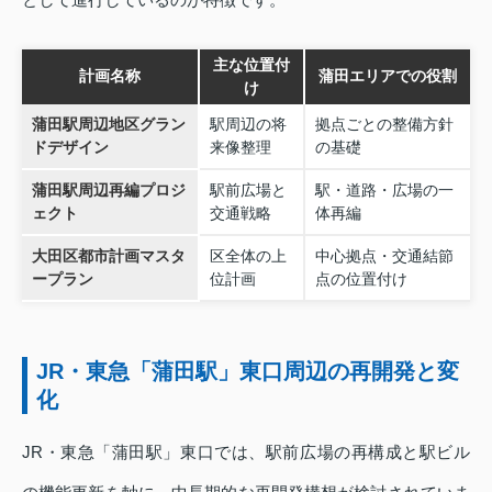
主な位置付
計画名称
蒲田エリアでの役割
け
蒲田駅周辺地区グラン
駅周辺の将
拠点ごとの整備方針
ドデザイン
来像整理
の基礎
蒲田駅周辺再編プロジ
駅前広場と
駅・道路・広場の一
ェクト
交通戦略
体再編
大田区都市計画マスタ
区全体の上
中心拠点・交通結節
ープラン
位計画
点の位置付け
JR・東急「蒲田駅」東口周辺の再開発と変
化
JR・東急「蒲田駅」東口では、駅前広場の再構成と駅ビル