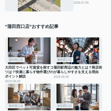
影響や住まい選びの
2026.07.05
ポイントを解説
”蒲田西口店”おすすめ記事
蒲田西口店
蒲田西口店
大田区でペット可賃貸を探すコ
蒲田駅周辺の魅力とは？商店街
ツは？快適に暮らす物件選びの
が暮らしやすさを支える理由
ポイント解説
2026.06.09
2026.08.03
蒲田西口店
蒲田西口店