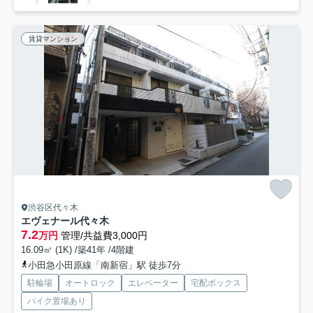
賃貸マンション
渋谷区代々木
エヴェナール代々木
7.2
万円
管理/共益費3,000円
16.09㎡ (1K) /築41年 /4階建
小田急小田原線「南新宿」駅 徒歩7分
駐輪場
オートロック
エレベーター
宅配ボックス
バイク置場あり