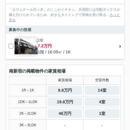
「エヴェナール代々木」のここがイチオシ。共用部には宅配ボックスが
備え付けられているため、好きなタイミングで荷物を受け取る...
もっと
見る
募集中の部屋
1階
7.2万円
1階 / 16.09㎡ / 1K
南新宿の掲載物件の家賃相場
家賃相場
空室件数
9.8万円
14室
1R～1K
19.8万円
4室
1DK～1LDK
46万円
1室
2K～2LDK
-
-
3K～3LDK