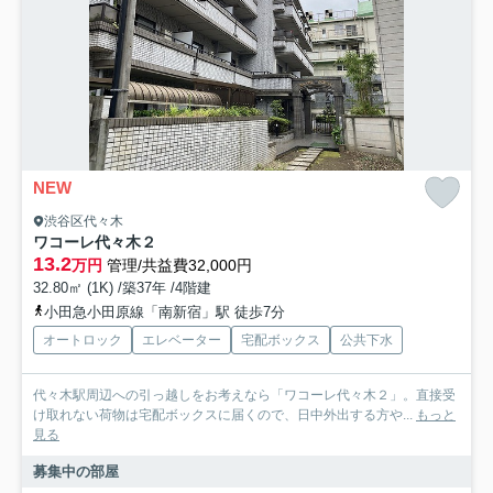
NEW
渋谷区代々木
ワコーレ代々木２
13.2
万円
管理/共益費32,000円
32.80㎡ (1K) /築37年 /4階建
小田急小田原線「南新宿」駅 徒歩7分
オートロック
エレベーター
宅配ボックス
公共下水
代々木駅周辺への引っ越しをお考えなら「ワコーレ代々木２」。直接受
け取れない荷物は宅配ボックスに届くので、日中外出する方や...
もっと
見る
募集中の部屋