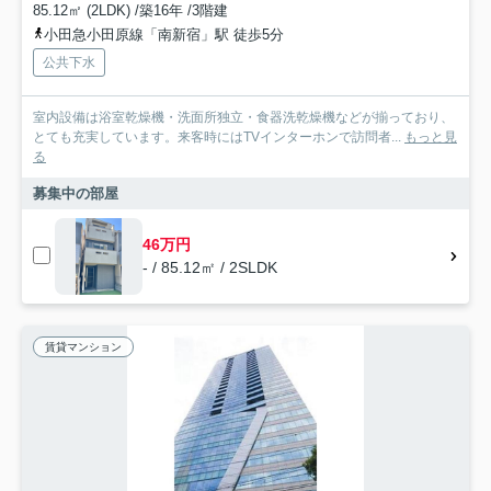
85.12㎡ (2LDK) /築16年 /3階建
小田急小田原線「南新宿」駅 徒歩5分
公共下水
室内設備は浴室乾燥機・洗面所独立・食器洗乾燥機などが揃っており、
とても充実しています。来客時にはTVインターホンで訪問者...
もっと見
る
募集中の部屋
46万円
- / 85.12㎡ / 2SLDK
賃貸マンション