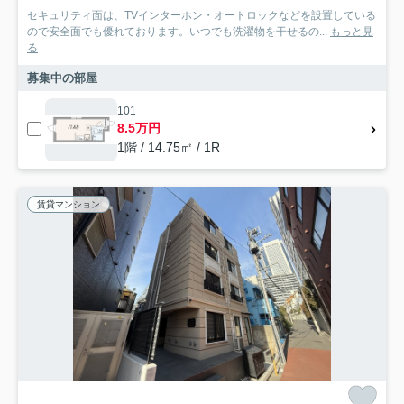
セキュリティ面は、TVインターホン・オートロックなどを設置している
ので安全面でも優れております。いつでも洗濯物を干せるの...
もっと見
る
募集中の部屋
101
8.5万円
1階 / 14.75㎡ / 1R
賃貸マンション