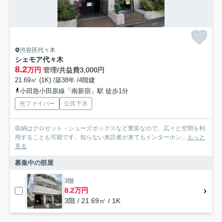
渋谷区代々木
シェモア代々木
8.2
万円
管理/共益費3,000円
21.69㎡ (1K) /築38年 /4階建
小田急小田原線「南新宿」駅 徒歩1分
光ファイバー
公共下水
収納はクロゼット・シューズボックスなど豊富なので、広々と空間を利
用することも可能です。知らない来訪者が来てもインターホン...
もっと
見る
募集中の部屋
3階
8.2万円
3階 / 21.69㎡ / 1K