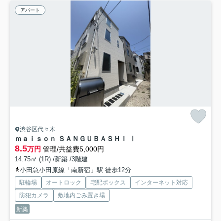
アパート
渋谷区代々木
ｍａｉｓｏｎ ＳＡＮＧＵＢＡＳＨＩ Ⅰ
8.5
万円
管理/共益費5,000円
14.75㎡ (1R) /新築 /3階建
小田急小田原線「南新宿」駅 徒歩12分
駐輪場
オートロック
宅配ボックス
インターネット対応
防犯カメラ
敷地内ごみ置き場
新築