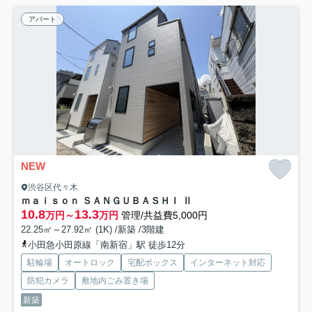
アパート
NEW
渋谷区代々木
ｍａｉｓｏｎ ＳＡＮＧＵＢＡＳＨＩ Ⅱ
10.8
13.3
万円～
万円
管理/共益費5,000円
22.25㎡～27.92㎡ (1K) /新築 /3階建
小田急小田原線「南新宿」駅 徒歩12分
駐輪場
オートロック
宅配ボックス
インターネット対応
防犯カメラ
敷地内ごみ置き場
新築