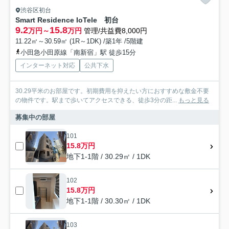
渋谷区初台
Smart Residence IoTele 初台
9.2
15.8
万円～
万円
管理/共益費8,000円
11.22㎡～30.59㎡ (1R～1DK) /築1年 /5階建
小田急小田原線「南新宿」駅 徒歩15分
インターネット対応
公共下水
30.29平米のお部屋です。初期費用を抑えたい方におすすめな敷金不要
の物件です。駅まで歩いてアクセスできる、徒歩3分の距...
もっと見る
募集中の部屋
101
15.8万円
地下1-1階 / 30.29㎡ / 1DK
102
15.8万円
地下1-1階 / 30.30㎡ / 1DK
103