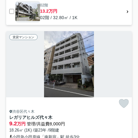
02階
13.2万円
02階 / 32.80㎡ / 1K
賃貸マンション
渋谷区代々木
レガリアヒルズ代々木
9.2
万円
管理/共益費8,000円
18.26㎡ (1K) /築23年 /9階建
小田急小田原線「南新宿」駅 徒歩3分