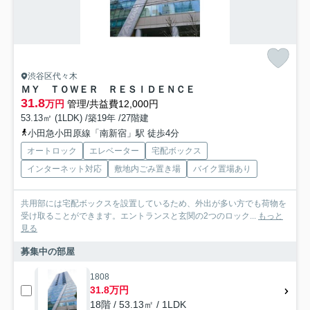
渋谷区代々木
ＭＹ ＴＯＷＥＲ ＲＥＳＩＤＥＮＣＥ
31.8
万円
管理/共益費12,000円
53.13㎡ (1LDK) /築19年 /27階建
小田急小田原線「南新宿」駅 徒歩4分
オートロック
エレベーター
宅配ボックス
インターネット対応
敷地内ごみ置き場
バイク置場あり
共用部には宅配ボックスを設置しているため、外出が多い方でも荷物を
受け取ることができます。エントランスと玄関の2つのロック...
もっと
見る
募集中の部屋
1808
31.8万円
18階 / 53.13㎡ / 1LDK