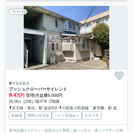
アパート
渋谷区初台
ブッシュクローバーサイレント
9.4
万円
管理/共益費5,000円
26.00㎡ (1DK) /築37年 /2階建
京王線「初台」駅 徒歩5分
小田急小田原線「参宮橋」駅 徒歩11分
駐輪場
閑静な住宅地
バイク置場あり
公共下水
室内設備はエアコン・洗面台など豊富に揃っており、過ごしやすいお部