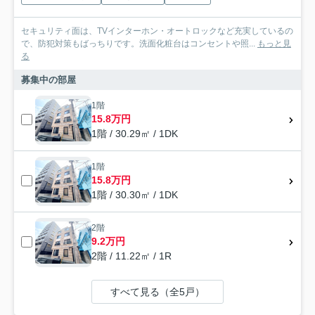
セキュリティ面は、TVインターホン・オートロックなど充実しているの
で、防犯対策もばっちりです。洗面化粧台はコンセントや照...
もっと見
る
募集中の部屋
1階
15.8万円
1階 / 30.29㎡ / 1DK
1階
15.8万円
1階 / 30.30㎡ / 1DK
2階
9.2万円
2階 / 11.22㎡ / 1R
すべて見る（全5戸）