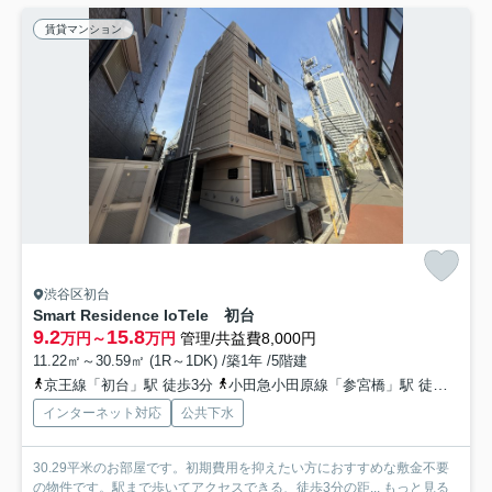
賃貸マンション
渋谷区初台
Smart Residence IoTele 初台
9.2
15.8
万円～
万円
管理/共益費8,000円
11.22㎡～30.59㎡ (1R～1DK) /築1年 /5階建
京王線「初台」駅 徒歩3分
小田急小田原線「参宮橋」駅 徒歩9分
インターネット対応
公共下水
30.29平米のお部屋です。初期費用を抑えたい方におすすめな敷金不要
の物件です。駅まで歩いてアクセスできる、徒歩3分の距...
もっと見る