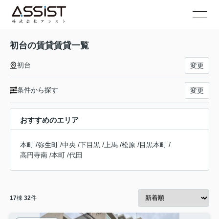
初台の賃貸賃貸一覧
初台
変更
条件から探す
変更
おすすめのエリア
本町
/
弥生町
/
中央
/
下目黒
/
上馬
/
松原
/
目黒本町
/
高円寺南
/
本町
/
代田
17
棟
32
件