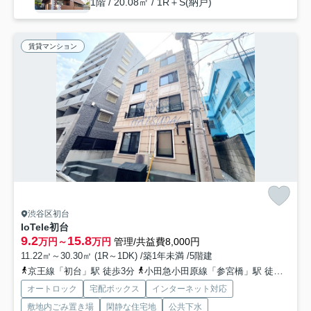
1階 / 20.08㎡ / 1R＋S(納戸)
賃貸マンション
渋谷区初台
IoTele初台
9.2
15.8
万円～
万円
管理/共益費8,000円
11.22㎡～30.30㎡ (1R～1DK) /築1年未満 /5階建
京王線「初台」駅 徒歩3分
小田急小田原線「参宮橋」駅 徒歩9分
オートロック
宅配ボックス
インターネット対応
敷地内ごみ置き場
閑静な住宅地
公共下水