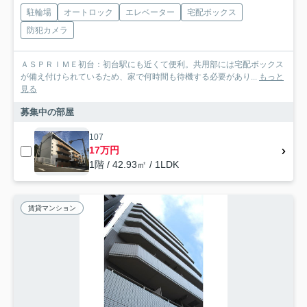
駐輪場
オートロック
エレベーター
宅配ボックス
防犯カメラ
ＡＳＰＲＩＭＥ初台：初台駅にも近くて便利。共用部には宅配ボックス
が備え付けられているため、家で何時間も待機する必要があり...
もっと
見る
募集中の部屋
107
17万円
1階 / 42.93㎡ / 1LDK
賃貸マンション