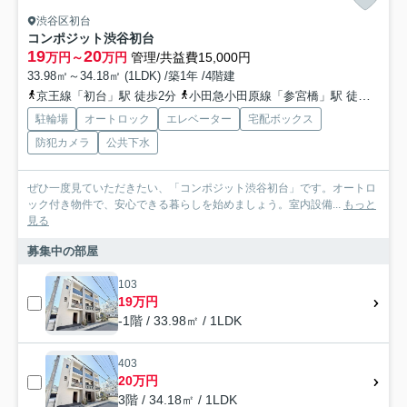
渋谷区初台
コンポジット渋谷初台
19
20
万円～
万円
管理/共益費15,000円
33.98㎡～34.18㎡ (1LDK) /築1年 /4階建
京王線「初台」駅 徒歩2分
小田急小田原線「参宮橋」駅 徒歩10分
駐輪場
オートロック
エレベーター
宅配ボックス
防犯カメラ
公共下水
ぜひ一度見ていただきたい、「コンポジット渋谷初台」です。オートロ
ック付き物件で、安心できる暮らしを始めましょう。室内設備...
もっと
見る
募集中の部屋
103
19万円
-1階 / 33.98㎡ / 1LDK
403
20万円
3階 / 34.18㎡ / 1LDK