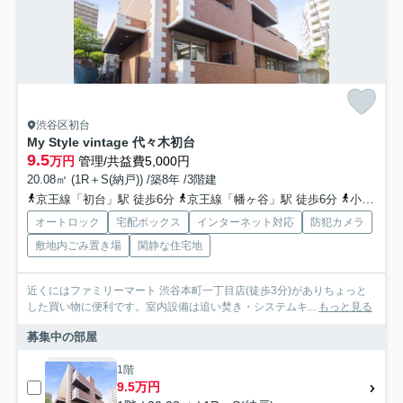
渋谷区初台
My Style vintage 代々木初台
9.5
万円
管理/共益費5,000円
20.08㎡ (1R＋S(納戸)) /築8年 /3階建
京王線「初台」駅 徒歩6分
京王線「幡ヶ谷」駅 徒歩6分
小田急小田原線「代々木上原」駅 徒歩15分
オートロック
宅配ボックス
インターネット対応
防犯カメラ
敷地内ごみ置き場
閑静な住宅地
近くにはファミリーマート 渋谷本町一丁目店(徒歩3分)がありちょっと
した買い物に便利です。室内設備は追い焚き・システムキ...
もっと見る
募集中の部屋
1階
9.5万円