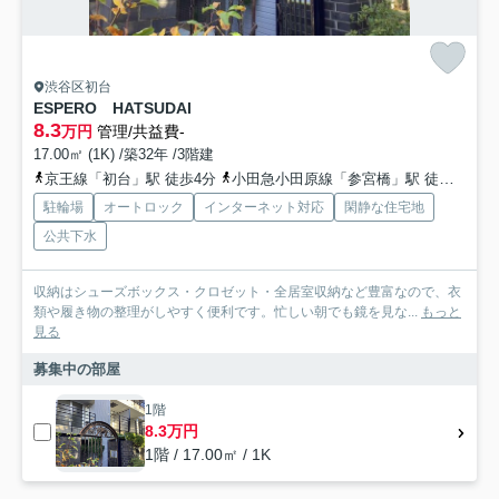
渋谷区初台
ESPERO HATSUDAI
8.3
万円
管理/共益費-
17.00㎡ (1K) /築32年 /3階建
京王線「初台」駅 徒歩4分
小田急小田原線「参宮橋」駅 徒歩9分
駐輪場
オートロック
インターネット対応
閑静な住宅地
公共下水
収納はシューズボックス・クロゼット・全居室収納など豊富なので、衣
類や履き物の整理がしやすく便利です。忙しい朝でも鏡を見な...
もっと
見る
募集中の部屋
1階
8.3万円
1階 / 17.00㎡ / 1K