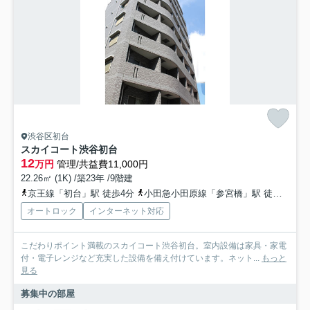
渋谷区初台
スカイコート渋谷初台
12
万円
管理/共益費11,000円
22.26㎡ (1K) /築23年 /9階建
京王線「初台」駅 徒歩4分
小田急小田原線「参宮橋」駅 徒歩8分
オートロック
インターネット対応
こだわりポイント満載のスカイコート渋谷初台。室内設備は家具・家電
付・電子レンジなど充実した設備を備え付けています。ネット...
もっと
見る
募集中の部屋