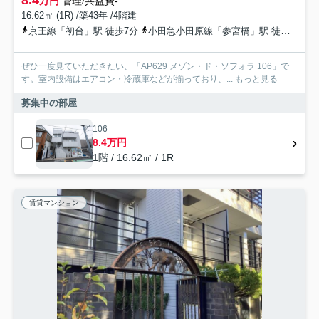
万円
管理/共益費-
16.62㎡ (1R) /築43年 /4階建
京王線「初台」駅 徒歩7分
小田急小田原線「参宮橋」駅 徒歩15分
ぜひ一度見ていただきたい、「AP629 メゾン・ド・ソフォラ 106」で
す。室内設備はエアコン・冷蔵庫などが揃っており、...
もっと見る
募集中の部屋
106
8.4万円
1階 / 16.62㎡ / 1R
賃貸マンション