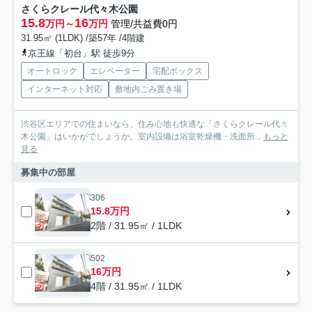
さくらクレール代々木公園
15.8
16
万円～
万円
管理/共益費0円
31.95㎡ (1LDK) /築57年 /4階建
京王線「初台」駅 徒歩9分
オートロック
エレベーター
宅配ボックス
インターネット対応
敷地内ごみ置き場
渋谷区エリアでの住まいなら、住み心地も快適な「さくらクレール代々
木公園」はいかがでしょうか。室内設備は浴室乾燥機・洗面所...
もっと
見る
募集中の部屋
306
15.8万円
2階 / 31.95㎡ / 1LDK
502
16万円
4階 / 31.95㎡ / 1LDK