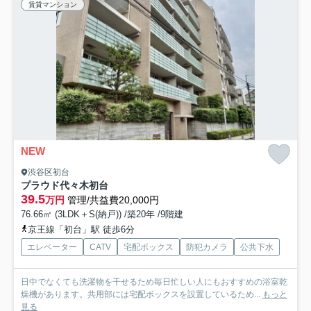
賃貸マンション
NEW
渋谷区初台
プラウド代々木初台
39.5
万円
管理/共益費20,000円
76.66㎡ (3LDK＋S(納戸)) /築20年 /9階建
京王線「初台」駅 徒歩6分
エレベーター
CATV
宅配ボックス
防犯カメラ
公共下水
日中でなくても洗濯物を干せるため毎日忙しい人にもおすすめの浴室乾
燥機があります。共用部には宅配ボックスを設置しているため...
もっと
見る