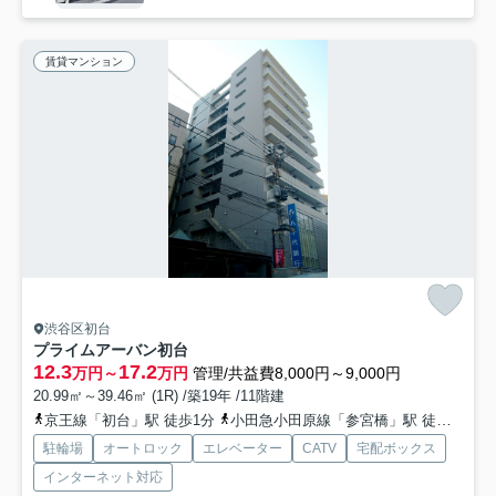
賃貸マンション
渋谷区初台
プライムアーバン初台
12.3
17.2
万円～
万円
管理/共益費8,000円～9,000円
20.99㎡～39.46㎡ (1R) /築19年 /11階建
京王線「初台」駅 徒歩1分
小田急小田原線「参宮橋」駅 徒歩12分
駐輪場
オートロック
エレベーター
CATV
宅配ボックス
インターネット対応