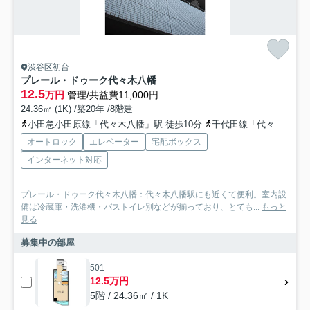
渋谷区初台
プレール・ドゥーク代々木八幡
12.5
万円
管理/共益費11,000円
24.36㎡ (1K) /築20年 /8階建
小田急小田原線「代々木八幡」駅 徒歩10分
千代田線「代々木公園」駅 徒歩9分
オートロック
エレベーター
宅配ボックス
インターネット対応
プレール・ドゥーク代々木八幡：代々木八幡駅にも近くて便利。室内設
備は冷蔵庫・洗濯機・バストイレ別などが揃っており、とても...
もっと
見る
募集中の部屋
501
12.5万円
5階 / 24.36㎡ / 1K