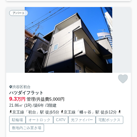
アパート
渋谷区初台
ハツダイフラット
9.3
万円
管理/共益費5,000円
21.86㎡ (1R) /築6年 /3階建
京王線「初台」駅 徒歩5分
京王線「幡ヶ谷」駅 徒歩12分
小田急小
駐輪場
オートロック
CATV
光ファイバー
宅配ボックス
敷地内ごみ置き場