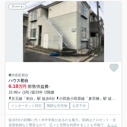
アパート
渋谷区初台
ハウス初台
6.18
万円
管理/共益費-
15.99㎡ (1R) /築33年 /2階建
京王線「初台」駅 徒歩6分
小田急小田原線「参宮橋」駅 徒歩10分
インターネット対応
閑静な住宅地
公共下水
徒歩8分の距離に代々木中学校があるのも魅力。収納はクロゼット・全
居室収納など豊富なので、広々と空間を利用することも可能で...
もっと