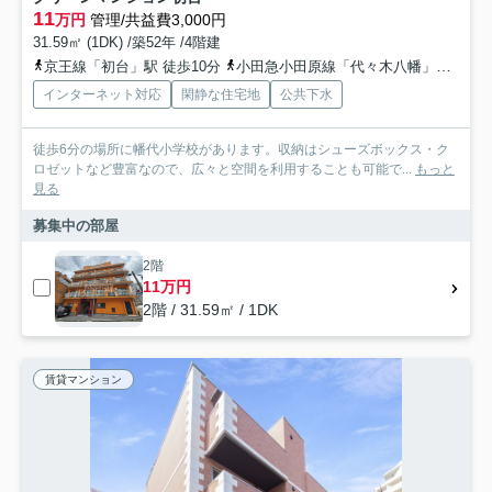
11
万円
管理/共益費3,000円
31.59㎡ (1DK) /築52年 /4階建
京王線「初台」駅 徒歩10分
小田急小田原線「代々木八幡」駅 徒歩12分
インターネット対応
閑静な住宅地
公共下水
徒歩6分の場所に幡代小学校があります。収納はシューズボックス・ク
ロゼットなど豊富なので、広々と空間を利用することも可能で...
もっと
見る
募集中の部屋
2階
11万円
2階 / 31.59㎡ / 1DK
賃貸マンション