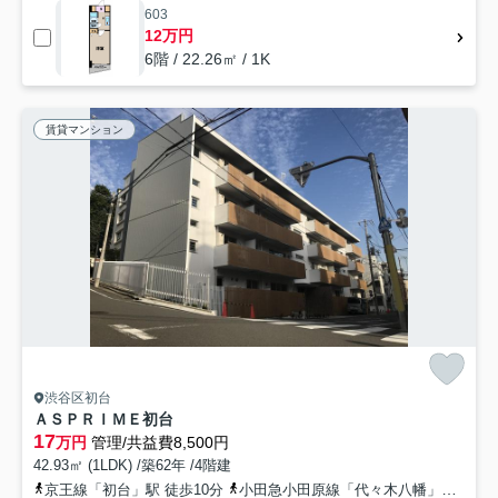
603
12万円
6階 / 22.26㎡ / 1K
賃貸マンション
渋谷区初台
ＡＳＰＲＩＭＥ初台
17
万円
管理/共益費8,500円
42.93㎡ (1LDK) /築62年 /4階建
京王線「初台」駅 徒歩10分
小田急小田原線「代々木八幡」駅 徒歩13分