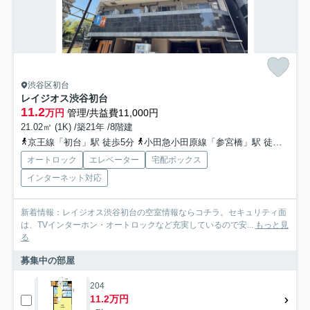
渋谷区初台
レイジオス渋谷初台
11.2
万円
管理/共益費11,000円
21.02㎡ (1K) /築21年 /8階建
京王線「初台」駅 徒歩5分
小田急小田原線「参宮橋」駅 徒歩9分
オートロック
エレベーター
宅配ボックス
インターネット対応
新着情報：レイジオス渋谷初台の空室情報ならコチラ。セキュリティ面
は、TVインターホン・オートロックなど充実しているので安...
もっと見
る
募集中の部屋
204
11.2万円