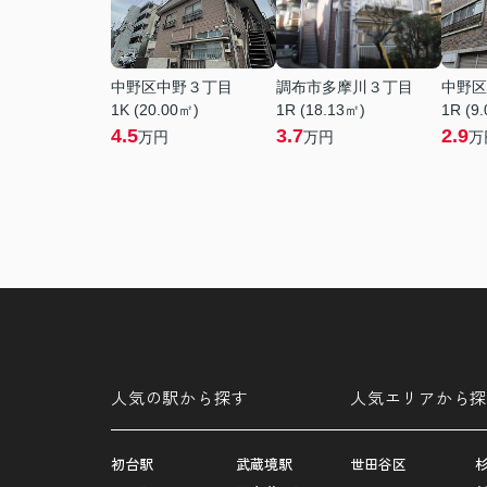
中野区中野３丁目
調布市多摩川３丁目
中野区
1K (20.00㎡)
1R (18.13㎡)
1R (9
4.5
3.7
2.9
万円
万円
万
人気の駅から探す
人気エリアから探
初台駅
武蔵境駅
世田谷区