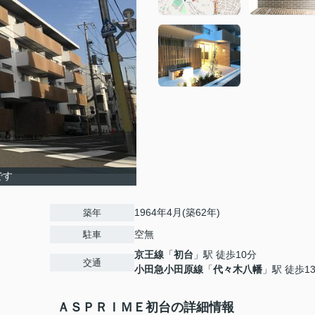
です
1964年4月(築62年)
築年
空無
駐車
京王線
「
初台
」駅 徒歩10分
交通
小田急小田原線
「
代々木八幡
」駅 徒歩1
ＡＳＰＲＩＭＥ初台の詳細情報