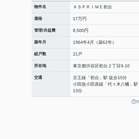
物件名
ＡＳＰＲＩＭＥ初台
価格
17万円
管理/共益費
8,500円
築年月
1964年4月（築62年）
総戸数
21戸
所在地
東京都
渋谷区
初台
２丁目9-10
交通
京王線
「
初台
」駅 徒歩10分
小田急小田原線
「
代々木八幡
」駅
13分