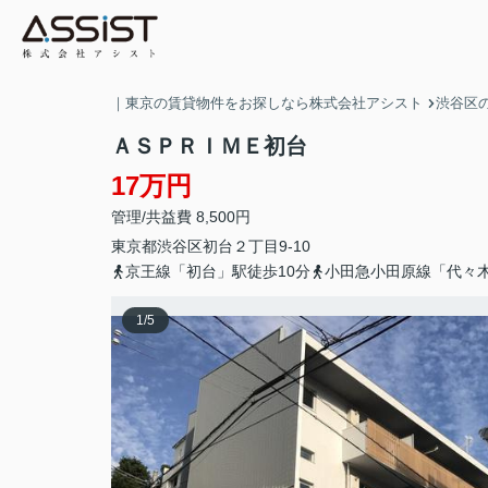
｜東京の賃貸物件をお探しなら株式会社アシスト
渋谷区
ＡＳＰＲＩＭＥ初台
17万円
管理/共益費 8,500円
東京都
渋谷区
初台
２丁目9-10
京王線「初台」駅徒歩10分
小田急小田原線「代々木
1
/
5