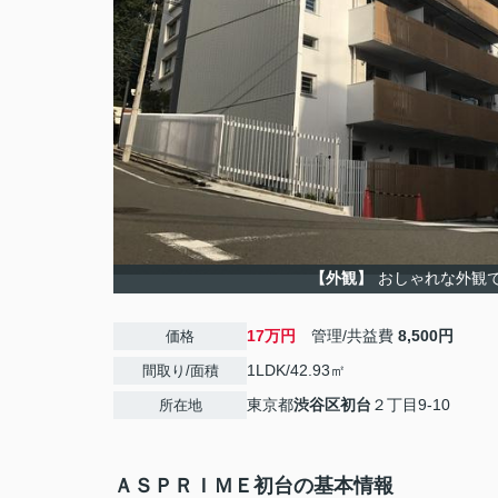
【外観】
おしゃれな外観
17万円
管理/共益費
8,500円
価格
1LDK/42.93㎡
間取り/面積
東京都
渋谷区
初台
２丁目9-10
所在地
ＡＳＰＲＩＭＥ初台の基本情報