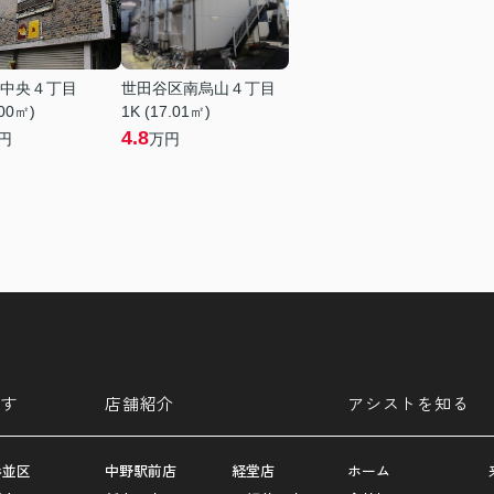
中央４丁目
世田谷区南烏山４丁目
.00㎡)
1K (17.01㎡)
4.8
円
万円
す
店舗紹介
アシストを知る
杉並区
中野駅前店
経堂店
ホーム