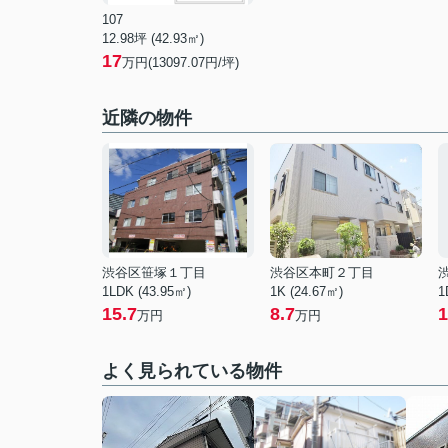
107
12.98坪 (42.93㎡)
17
万円(13097.07円/坪)
近隣の物件
渋谷区笹塚１丁目
渋谷区本町２丁目
1LDK (43.95㎡)
1K (24.67㎡)
1
15.7
8.7
1
万円
万円
よく見られている物件