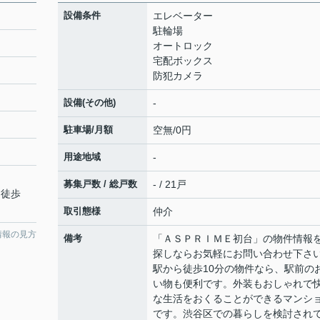
設備条件
エレベーター
駐輪場
オートロック
宅配ボックス
防犯カメラ
設備(その他)
-
駐車場/月額
空無/0円
用途地域
-
募集戸数 / 総戸数
- / 21戸
 徒歩
取引態様
仲介
情報の見方
備考
「ＡＳＰＲＩＭＥ初台」の物件情報
探しならお気軽にお問い合わせ下さ
駅から徒歩10分の物件なら、駅前の
い物も便利です。外装もおしゃれで
な生活をおくることができるマンシ
です。渋谷区での暮らしを検討され