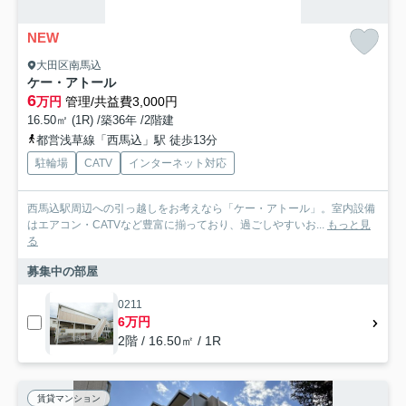
NEW
大田区南馬込
ケー・アトール
6
万円
管理/共益費3,000円
16.50㎡ (1R) /築36年 /2階建
都営浅草線「西馬込」駅 徒歩13分
駐輪場
CATV
インターネット対応
西馬込駅周辺への引っ越しをお考えなら「ケー・アトール」。室内設備
はエアコン・CATVなど豊富に揃っており、過ごしやすいお...
もっと見
る
募集中の部屋
0211
6万円
2階 / 16.50㎡ / 1R
賃貸マンション