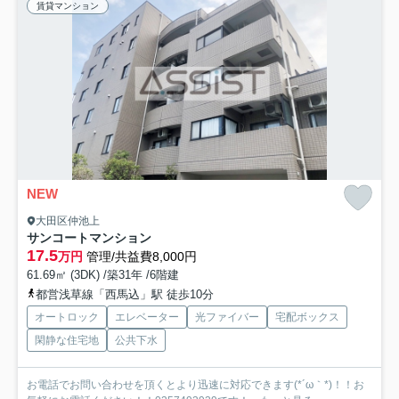
賃貸マンション
NEW
大田区仲池上
サンコートマンション
17.5
万円
管理/共益費8,000円
61.69㎡ (3DK) /築31年 /6階建
都営浅草線「西馬込」駅 徒歩10分
オートロック
エレベーター
光ファイバー
宅配ボックス
閑静な住宅地
公共下水
お電話でお問い合わせを頂くとより迅速に対応できます(*´ω｀*)！！お