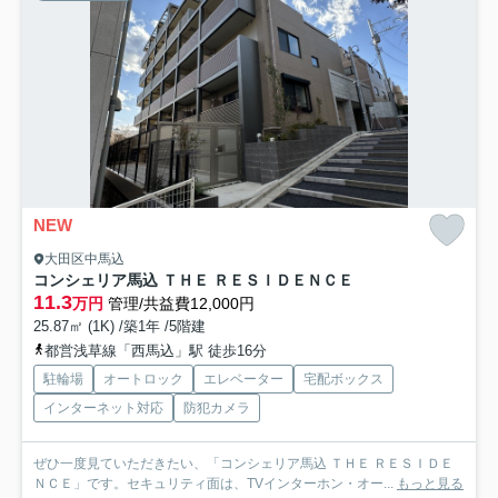
NEW
大田区中馬込
コンシェリア馬込 ＴＨＥ ＲＥＳＩＤＥＮＣＥ
11.3
万円
管理/共益費12,000円
25.87㎡ (1K) /築1年 /5階建
都営浅草線「西馬込」駅 徒歩16分
駐輪場
オートロック
エレベーター
宅配ボックス
インターネット対応
防犯カメラ
ぜひ一度見ていただきたい、「コンシェリア馬込 ＴＨＥ ＲＥＳＩＤＥ
ＮＣＥ」です。セキュリティ面は、TVインターホン・オー...
もっと見る