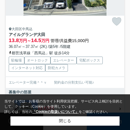
大田区中馬込
アイルグランデ大田
13.8
14.5
万円～
万円
管理/共益費15,000円
36.07㎡～37.37㎡ (2K) /築5年 /5階建
都営浅草線「西馬込」駅 徒歩14分
駐輪場
オートロック
エレベーター
宅配ボックス
インターネット対応
防犯カメラ
エレベーター完備＾＾ｖ 契約金の分割支払い可能♪
募集中の部屋
当サイトでは、お客様の当サイト利用状況把握、サービス向上検討を目的と
1階
して、クッキー（Cookie）を使用しています。
13.8万円
詳しくは、当社の
「Cookieの取扱いについて」
をご確認ください。
1階 / 36.07㎡ / 2K
閲覧履歴
検討リスト
来店予約
閉じる
検索条件を変更
まとめてお問い合わせ
4階