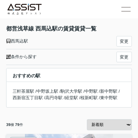
都営浅草線 西馬込駅の賃貸賃貸一覧
西馬込駅
変更
条件から探す
変更
おすすめの駅
三軒茶屋駅
/
中野坂上駅
/
駒沢大学駅
/
中野駅
/
新中野駅
/
西新宿五丁目駅
/
高円寺駅
/
経堂駅
/
桜新町駅
/
東中野駅
39
棟
79
件