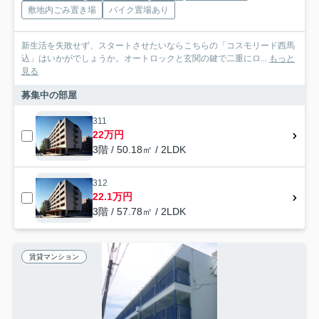
敷地内ごみ置き場
バイク置場あり
新生活を失敗せず、スタートさせたいならこちらの「コスモリード西馬
込」はいかがでしょうか。オートロックと玄関の鍵で二重にロ...
もっと
見る
募集中の部屋
311
22万円
3階 / 50.18㎡ / 2LDK
312
22.1万円
3階 / 57.78㎡ / 2LDK
賃貸マンション