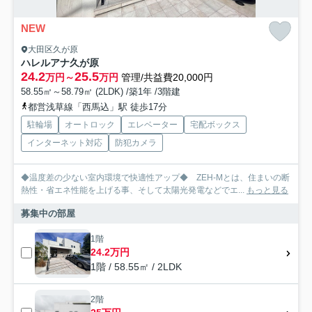
NEW
大田区久が原
ハレルアナ久が原
24.2
25.5
万円～
万円
管理/共益費20,000円
58.55㎡～58.79㎡ (2LDK) /築1年 /3階建
都営浅草線「西馬込」駅 徒歩17分
駐輪場
オートロック
エレベーター
宅配ボックス
インターネット対応
防犯カメラ
◆温度差の少ない室内環境で快適性アップ◆ ZEH-Mとは、住まいの断
熱性・省エネ性能を上げる事、そして太陽光発電などでエ...
もっと見る
募集中の部屋
1階
24.2万円
1階 / 58.55㎡ / 2LDK
2階