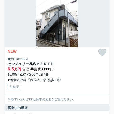
NEW
大田区中馬込
センチュリー馬込ＰＡＲＴⅢ
6.5
万円
管理/共益費3,000円
15.00㎡ (1K) /築36年 /2階建
都営浅草線「西馬込」駅 徒歩10分
駐輪場
※必ずいえらぶBB公開中の図面をご覧ください。
募集中の部屋