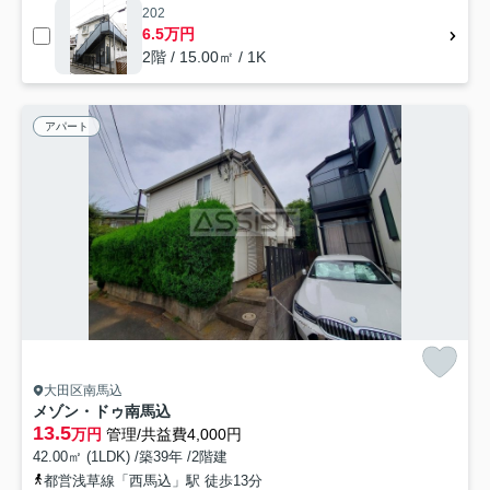
202
6.5万円
2階 / 15.00㎡ / 1K
アパート
大田区南馬込
メゾン・ドゥ南馬込
13.5
万円
管理/共益費4,000円
42.00㎡ (1LDK) /築39年 /2階建
都営浅草線「西馬込」駅 徒歩13分