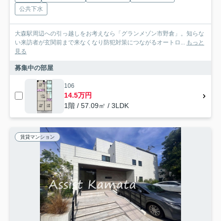
公共下水
大森駅周辺への引っ越しをお考えなら「グランメゾン市野倉」。知らな
い来訪者が玄関前まで来なくなり防犯対策につながるオートロ...
もっと
見る
募集中の部屋
106
14.5万円
1階 / 57.09㎡ / 3LDK
賃貸マンション