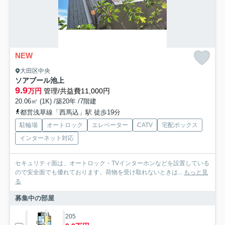
NEW
大田区中央
ソアブール池上
9.9
万円
管理/共益費11,000円
20.06㎡ (1K) /築20年 /7階建
都営浅草線「西馬込」駅 徒歩19分
駐輪場
オートロック
エレベーター
CATV
宅配ボックス
インターネット対応
セキュリティ面は、オートロック・TVインターホンなどを設置している
ので安全面でも優れております。荷物を受け取れないときは...
もっと見
る
募集中の部屋
205