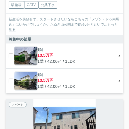
駐輪場
CATV
公共下水
新生活を失敗せず、スタートさせたいならこちらの「メゾン・ドゥ南馬
込」はいかがでしょうか。たぬき山公園まで徒歩5分と近いで...
もっと
見る
募集中の部屋
1階
13.5万円
1階 / 42.00㎡ / 1LDK
1階
13.5万円
1階 / 42.00㎡ / 1LDK
アパート