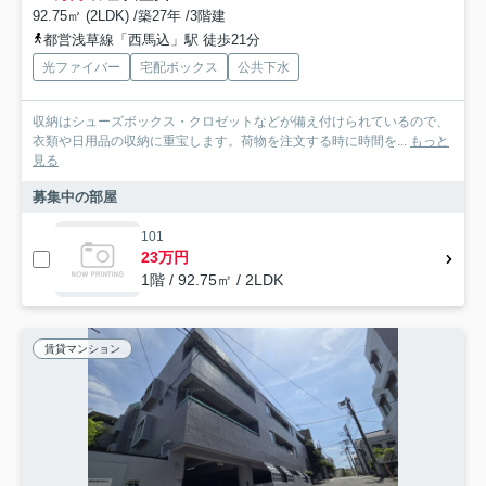
92.75㎡ (2LDK) /築27年 /3階建
都営浅草線「西馬込」駅 徒歩21分
光ファイバー
宅配ボックス
公共下水
収納はシューズボックス・クロゼットなどが備え付けられているので、
衣類や日用品の収納に重宝します。荷物を注文する時に時間を...
もっと
見る
募集中の部屋
101
23万円
1階 / 92.75㎡ / 2LDK
賃貸マンション