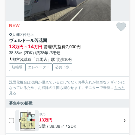
NEW
大田区仲池上
ヴェルドール芳花園
13
14
万円～
万円
管理/共益費7,000円
38.38㎡ (2DK) /築38年 /6階建
都営浅草線「西馬込」駅 徒歩10分
駐輪場
エレベーター
公共下水
洗面化粧台は収納が優れているだけでなくお手入れが簡単なデザインに
なっているため、お掃除の手間も減らせます。モニターで来訪...
もっと
見る
募集中の部屋
305
13万円
3階 / 38.38㎡ / 2DK