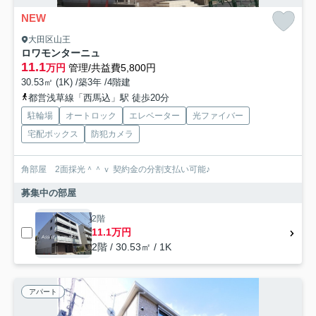
NEW
大田区山王
ロワモンターニュ
11.1
万円
管理/共益費5,800円
30.53㎡ (1K) /築3年 /4階建
都営浅草線「西馬込」駅 徒歩20分
駐輪場
オートロック
エレベーター
光ファイバー
宅配ボックス
防犯カメラ
角部屋 2面採光＾＾ｖ 契約金の分割支払い可能♪
募集中の部屋
2階
11.1万円
2階 / 30.53㎡ / 1K
アパート