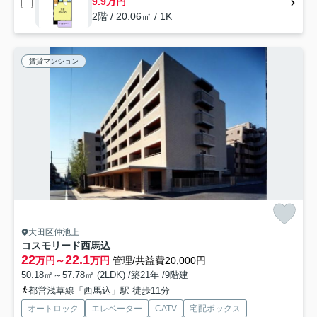
9.9万円
2階 / 20.06㎡ / 1K
賃貸マンション
大田区仲池上
コスモリード西馬込
22
22.1
万円～
万円
管理/共益費20,000円
50.18㎡～57.78㎡ (2LDK) /築21年 /9階建
都営浅草線「西馬込」駅 徒歩11分
オートロック
エレベーター
CATV
宅配ボックス