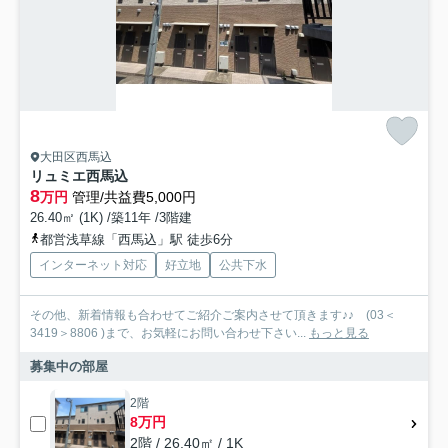
大田区西馬込
リュミエ西馬込
8
万円
管理/共益費5,000円
26.40㎡ (1K) /築11年 /3階建
都営浅草線「西馬込」駅 徒歩6分
インターネット対応
好立地
公共下水
その他、新着情報も合わせてご紹介ご案内させて頂きます♪♪ (03＜
3419＞8806 )まで、お気軽にお問い合わせ下さい...
もっと見る
募集中の部屋
2階
8万円
2階 / 26.40㎡ / 1K