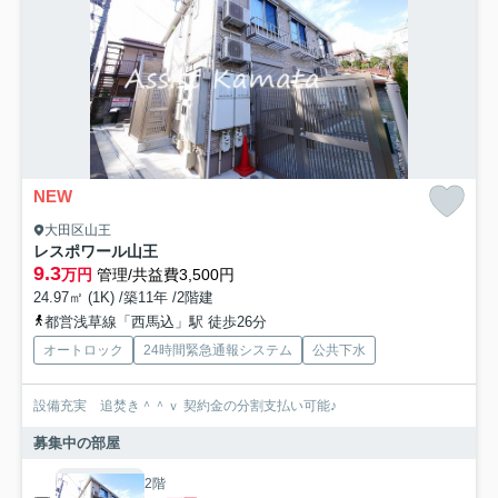
NEW
大田区山王
レスポワール山王
9.3
万円
管理/共益費3,500円
24.97㎡ (1K) /築11年 /2階建
都営浅草線「西馬込」駅 徒歩26分
オートロック
24時間緊急通報システム
公共下水
設備充実 追焚き＾＾ｖ 契約金の分割支払い可能♪
募集中の部屋
2階