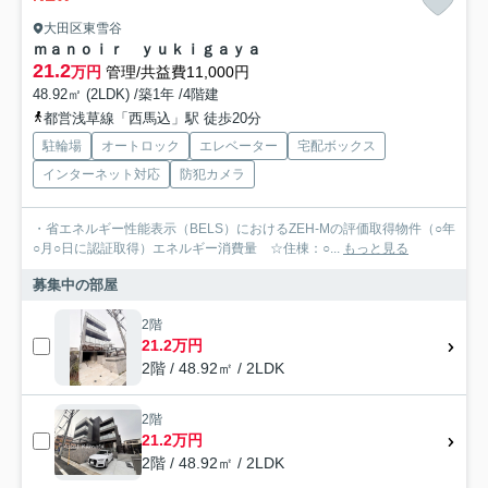
大田区東雪谷
ｍａｎｏｉｒ ｙｕｋｉｇａｙａ
21.2
万円
管理/共益費11,000円
48.92㎡ (2LDK) /築1年 /4階建
都営浅草線「西馬込」駅 徒歩20分
駐輪場
オートロック
エレベーター
宅配ボックス
インターネット対応
防犯カメラ
・省エネルギー性能表示（BELS）におけるZEH-Mの評価取得物件（○年
○月○日に認証取得）エネルギー消費量 ☆住棟：○...
もっと見る
募集中の部屋
2階
21.2万円
2階 / 48.92㎡ / 2LDK
2階
21.2万円
2階 / 48.92㎡ / 2LDK