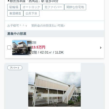
都営浅草線「西馬込」駅 徒歩16分
駐輪場
オートロック
光ファイバー
閑静な住宅地
耐震構造
公共下水
お子様可＾＾ｖ 契約金の分割支払い可能♪
募集中の部屋
2階
13.5万円
2階 / 42.01㎡ / 1LDK
アパート