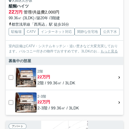
大田区久が原
醍醐ハイツ
22
万円
管理/共益費2,000円
99.36㎡ (3LDK) /築20年 /3階建
都営浅草線「西馬込」駅 徒歩16分
駐輪場
CATV
インターネット対応
閑静な住宅地
公共下水
室内設備はCATV・システムキッチン・追い焚きなど大変充実しており
ます。バルコニー付きの物件でおすすめです。3LDKのお...
もっと見る
募集中の部屋
2階
22万円
2階 / 99.36㎡ / 3LDK
2-3階
22万円
2-3階 / 99.36㎡ / 3LDK
アパート