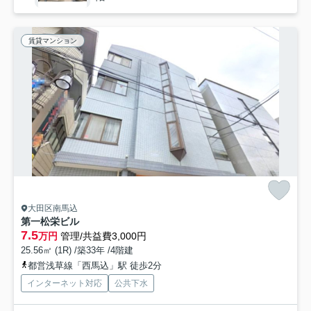
賃貸マンション
大田区南馬込
第一松栄ビル
7.5
万円
管理/共益費3,000円
25.56㎡ (1R) /築33年 /4階建
都営浅草線「西馬込」駅 徒歩2分
インターネット対応
公共下水