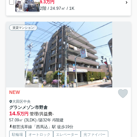
9.3万円
2階 / 24.97㎡ / 1K
賃貸マンション
NEW
大田区中央
グランメゾン市野倉
14.5
万円
管理/共益費-
57.09㎡ (3LDK) /築32年 /6階建
都営浅草線「西馬込」駅 徒歩19分
駐輪場
オートロック
エレベーター
光ファイバー