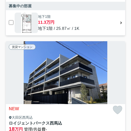
募集中の部屋
地下1階
11.3万円
地下1階 / 25.87㎡ / 1K
賃貸マンション
NEW
大田区西馬込
ロイジェントパークス西馬込
18
万円
管理/共益費-