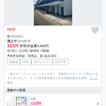
NEW
大田区池上
池上サンハイツ
12
万円
管理/共益費3,000円
40.00㎡ (1LDK) /築48年 /3階建
都営浅草線「西馬込」駅 徒歩16分
駐輪場
CATV
光ファイバー
公共下水
「池上サンハイツ」のここがイチオシ。化粧品やスタイリング剤などを
まとめて出して、サッと身支度を整えられる洗面化粧台を採用...
もっと
見る
募集中の部屋
108
12万円