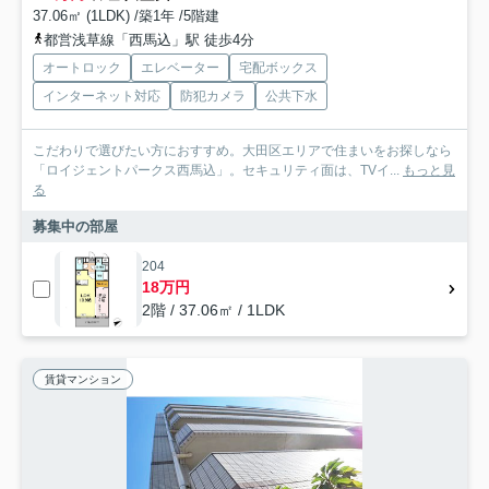
37.06㎡ (1LDK) /築1年 /5階建
都営浅草線「西馬込」駅 徒歩4分
オートロック
エレベーター
宅配ボックス
インターネット対応
防犯カメラ
公共下水
こだわりで選びたい方におすすめ。大田区エリアで住まいをお探しなら
「ロイジェントパークス西馬込」。セキュリティ面は、TVイ...
もっと見
る
募集中の部屋
204
18万円
2階 / 37.06㎡ / 1LDK
賃貸マンション