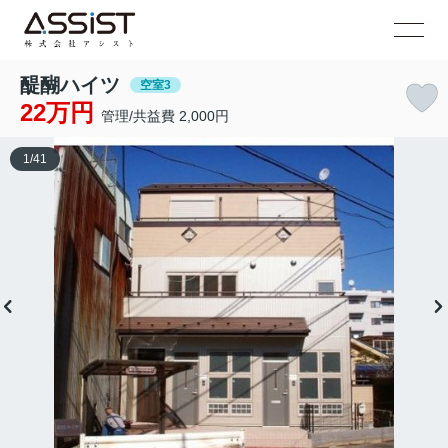
醍醐ハイツ
空室3
22万円
管理/共益費 2,000円
1
/
41