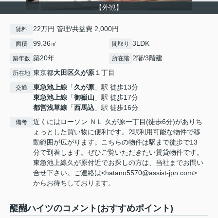
【外観】
22万円 管理/共益費 2,000円
賃料
99.36㎡
3LDK
面積
間取り
築20年
2階/3階建
築年数
所在階
東京都
大田区
久が原
１丁目
所在地
東急池上線
「
久が原
」駅 徒歩13分
交通
東急池上線
「
御嶽山
」駅 徒歩17分
都営浅草線
「
西馬込
」駅 徒歩16分
近くにはローソン ＮＬ 久が原一丁目(徒歩6分)がありち
備考
ょっとした買い物に便利です。2駅利用可能な物件で移
動範囲が広がります。こちらの物件は駅まで徒歩で13
分で到着します。ぜひご覧いただきたい賃貸物件です。
東急池上線久が原付近でお探しの方は、当社までお問い
合せ下さい。ご連絡は<hatano5570@assist-jpn.com>
からお待ちしております。
醍醐ハイツのコメント(おすすめポイント)