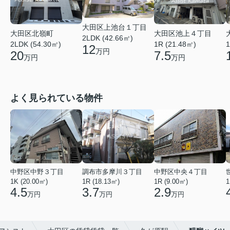
大田区上池台１丁目
大田区北嶺町
大田区池上４丁目
2LDK (42.66㎡)
2LDK (54.30㎡)
1R (21.48㎡)
1
12
万円
20
7.5
万円
万円
よく見られている物件
中野区中野３丁目
調布市多摩川３丁目
中野区中央４丁目
1K (20.00㎡)
1R (18.13㎡)
1R (9.00㎡)
1
4.5
3.7
2.9
万円
万円
万円