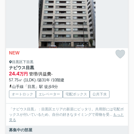
NEW
目黒区下目黒
ナビウス目黒
24.4
万円
管理/共益費-
57.75㎡ (1LDK) /築31年 /10階建
山手線「目黒」駅 徒歩9分
オートロック
エレベーター
宅配ボックス
公共下水
「ナビウス目黒」：目黒区エリアの新居にピッタリ。共用部には宅配ボ
ックスが付いているため、自分の好きなタイミングで荷物を受...
もっと
見る
募集中の部屋