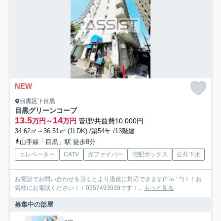
NEW
目黒区下目黒
目黒グリーンコープ
13.5
14
万円～
万円
管理/共益費10,000円
34.62㎡～36.51㎡ (1LDK) /築54年 /13階建
山手線「目黒」駅 徒歩8分
エレベーター
CATV
光ファイバー
宅配ボックス
公共下水
お電話でお問い合わせを頂くとより迅速に対応できます(*´ω｀*)！！お
気軽にお電話ください！！0357493939です！...
もっと見る
募集中の部屋