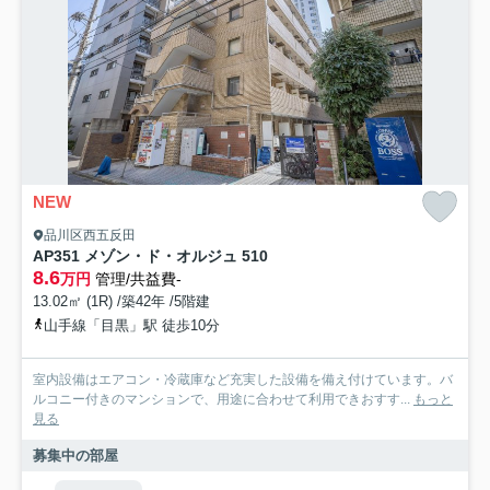
NEW
品川区西五反田
AP351 メゾン・ド・オルジュ 510
8.6
万円
管理/共益費-
13.02㎡ (1R) /築42年 /5階建
山手線「目黒」駅 徒歩10分
室内設備はエアコン・冷蔵庫など充実した設備を備え付けています。バ
ルコニー付きのマンションで、用途に合わせて利用できおすす...
もっと
見る
募集中の部屋