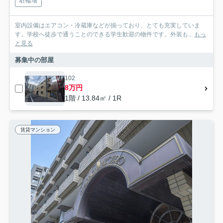
駐輪場
室内設備はエアコン・冷蔵庫などが揃っており、とても充実していま
す。学校へ徒歩で通うことのできる学生歓迎の物件です。外装も...
もっ
と見る
募集中の部屋
102
8万円
1階 / 13.84㎡ / 1R
賃貸マンション