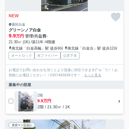
NEW
港区白金
グリーンノア白金
9.9
万円
管理/共益費-
21.30㎡ (1K) /築11年 /4階建
南北線「白金高輪」駅 徒歩9分
南北線「白金台」駅 徒歩12分
オートロック
光ファイバー
公共下水
お電話でお問い合わせを頂くとより迅速に対応できます(*´ω｀*)！！お
気軽にお電話ください！！0357493939です！...
もっと見る
募集中の部屋
2階
9.9万円
2階 / 21.30㎡ / 1K
賃貸マンション