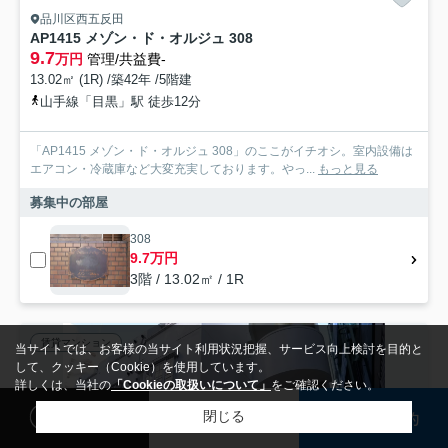
品川区西五反田
AP1415 メゾン・ド・オルジュ 308
9.7
万円
管理/共益費-
13.02㎡ (1R) /築42年 /5階建
山手線「目黒」駅 徒歩12分
「AP1415 メゾン・ド・オルジュ 308」のここがイチオシ。室内設備は
エアコン・冷蔵庫など大変充実しております。やっ...
もっと見る
募集中の部屋
308
9.7万円
3階 / 13.02㎡ / 1R
賃貸マンション
当サイトでは、お客様の当サイト利用状況把握、サービス向上検討を目的と
して、クッキー（Cookie）を使用しています。
詳しくは、当社の
「Cookieの取扱いについて」
をご確認ください。
閲覧履歴
検討リスト
来店予約
閉じる
検索条件を変更
まとめてお問い合わせ