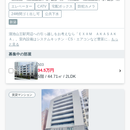
エレベーター
CATV
宅配ボックス
防犯カメラ
24時間ゴミ出し可
公共下水
新築
溜池山王駅周辺への引っ越しをお考えなら「ＥＸＡＭ ＡＫＡＳＡＫ
Ａ」。室内設備はシステムキッチン・CS・エアコンなど豊富に...
もっ
と見る
募集中の部屋
503
34.5万円
5階 / 44.71㎡ / 2LDK
賃貸マンション