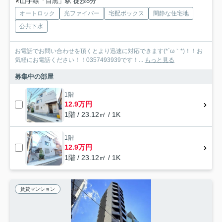
山手線「目黒」駅 徒歩8分
オートロック
光ファイバー
宅配ボックス
閑静な住宅地
公共下水
お電話でお問い合わせを頂くとより迅速に対応できます(*´ω｀*)！！お
気軽にお電話ください！！0357493939です！...
もっと見る
募集中の部屋
1階
12.9万円
1階 / 23.12㎡ / 1K
1階
12.9万円
1階 / 23.12㎡ / 1K
賃貸マンション