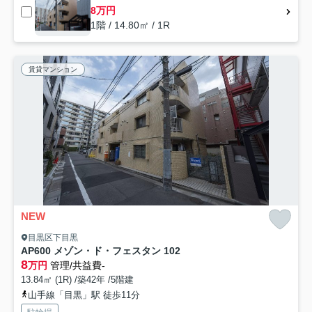
8万円
1階 / 14.80㎡ / 1R
賃貸マンション
NEW
目黒区下目黒
AP600 メゾン・ド・フェスタン 102
8
万円
管理/共益費-
13.84㎡ (1R) /築42年 /5階建
山手線「目黒」駅 徒歩11分