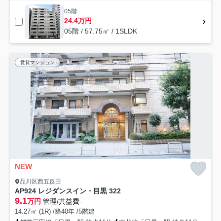
05階
24.4万円
05階 / 57.75㎡ / 1SLDK
賃貸マンション
NEW
品川区西五反田
AP924 レジダンスイン・目黒 322
9.1
万円
管理/共益費-
14.27㎡ (1R) /築40年 /5階建