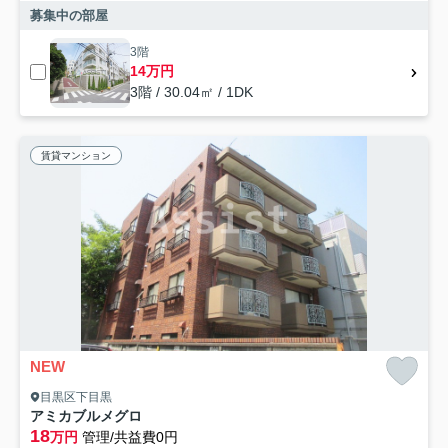
募集中の部屋
3階
14万円
3階 / 30.04㎡ / 1DK
賃貸マンション
NEW
目黒区下目黒
アミカブルメグロ
18
万円
管理/共益費0円