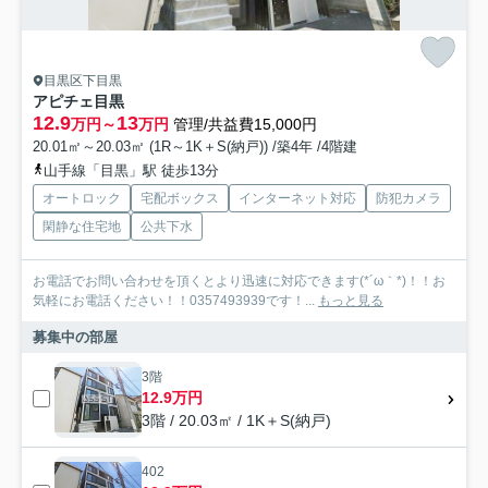
目黒区下目黒
アピチェ目黒
12.9
13
万円～
万円
管理/共益費15,000円
20.01㎡～20.03㎡ (1R～1K＋S(納戸)) /築4年 /4階建
山手線「目黒」駅 徒歩13分
オートロック
宅配ボックス
インターネット対応
防犯カメラ
閑静な住宅地
公共下水
お電話でお問い合わせを頂くとより迅速に対応できます(*´ω｀*)！！お
気軽にお電話ください！！0357493939です！...
もっと見る
募集中の部屋
3階
12.9万円
3階 / 20.03㎡ / 1K＋S(納戸)
402