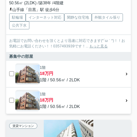
50.56㎡ (2LDK) /築38年 /4階建
山手線「目黒」駅 徒歩6分
駐輪場
インターネット対応
閑静な住宅地
外観タイル張り
公共下水
お電話でお問い合わせを頂くとより迅速に対応できます(*´ω｀*)！！お
気軽にお電話ください！！0357493939です！...
もっと見る
募集中の部屋
1階
18万円
1階 / 50.56㎡ / 2LDK
1階
18万円
1階 / 50.56㎡ / 2LDK
賃貸マンション