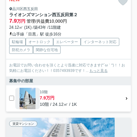
品川区西五反田
ライオンズマンション西五反田第２
7.9
万円
管理/共益費10,000円
24.12㎡ (1K) /築43年 /11階建
山手線「目黒」駅 徒歩16分
駐輪場
オートロック
エレベーター
インターネット対応
防犯カメラ
閑静な住宅地
お電話でお問い合わせを頂くとより迅速に対応できます(*´ω｀*)！！お
気軽にお電話ください！！0357493939です！...
もっと見る
募集中の部屋
10階
7.9万円
10階 / 24.12㎡ / 1K
賃貸マンション