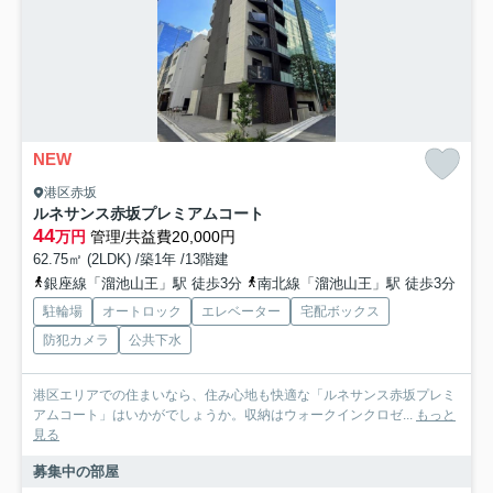
NEW
港区赤坂
ルネサンス赤坂プレミアムコート
44
万円
管理/共益費20,000円
62.75㎡ (2LDK) /築1年 /13階建
銀座線「溜池山王」駅 徒歩3分
南北線「溜池山王」駅 徒歩3分
駐輪場
オートロック
エレベーター
宅配ボックス
防犯カメラ
公共下水
港区エリアでの住まいなら、住み心地も快適な「ルネサンス赤坂プレミ
アムコート」はいかがでしょうか。収納はウォークインクロゼ...
もっと
見る
募集中の部屋