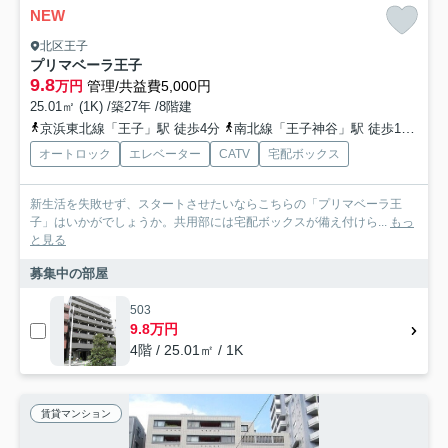
NEW
北区王子
プリマベーラ王子
9.8
万円
管理/共益費5,000円
25.01㎡ (1K) /築27年 /8階建
京浜東北線「王子」駅 徒歩4分
南北線「王子神谷」駅 徒歩12分
オートロック
エレベーター
CATV
宅配ボックス
新生活を失敗せず、スタートさせたいならこちらの「プリマベーラ王
子」はいかがでしょうか。共用部には宅配ボックスが備え付けら...
もっ
と見る
募集中の部屋
503
9.8万円
4階 / 25.01㎡ / 1K
賃貸マンション