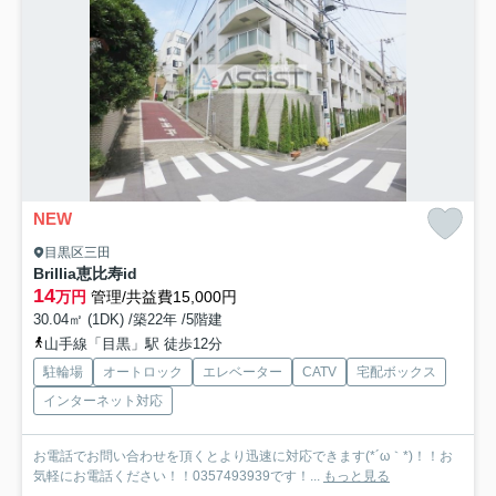
NEW
目黒区三田
Brillia恵比寿id
14
万円
管理/共益費15,000円
30.04㎡ (1DK) /築22年 /5階建
山手線「目黒」駅 徒歩12分
駐輪場
オートロック
エレベーター
CATV
宅配ボックス
インターネット対応
お電話でお問い合わせを頂くとより迅速に対応できます(*´ω｀*)！！お
気軽にお電話ください！！0357493939です！...
もっと見る