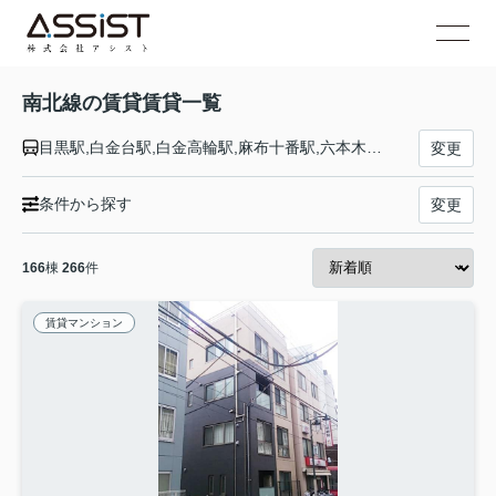
南北線の賃貸賃貸一覧
目黒駅,白金台駅,白金高輪駅,麻布十番駅,六本木一丁目駅,国会議事堂前駅,永田町駅,四ツ谷駅,市ケ谷駅,飯田橋駅,後楽園駅,東大前駅,本駒込駅,駒込駅,西ケ原駅,王子駅,王子神谷駅,志茂駅,赤羽岩淵駅
変更
条件から探す
変更
166
棟
266
件
賃貸マンション