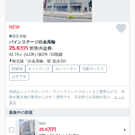
NEW
港区高輪
パインステージ白金高輪
25.6
万円
管理/共益費-
41.74㎡ (1LDK) /築2年 /10階建
南北線「白金高輪」駅 徒歩3分
駐輪場
オートロック
エレベーター
宅配ボックス
公共下水
収納はシューズボックス・ウォークインクロゼットなど豊富なので、衣
類や履き物の整理がしやすく便利です。不在時でも荷物を受け...
もっと
見る
募集中の部屋
504
25.6万円