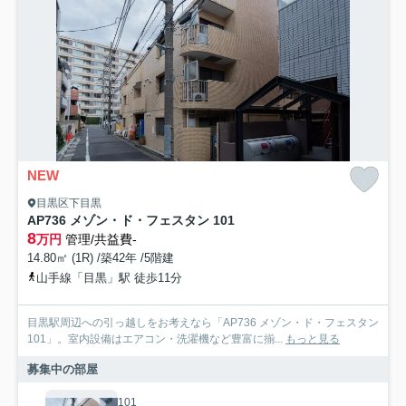
NEW
目黒区下目黒
AP736 メゾン・ド・フェスタン 101
8
万円
管理/共益費-
14.80㎡ (1R) /築42年 /5階建
山手線「目黒」駅 徒歩11分
目黒駅周辺への引っ越しをお考えなら「AP736 メゾン・ド・フェスタン
101」。室内設備はエアコン・洗濯機など豊富に揃...
もっと見る
募集中の部屋
101