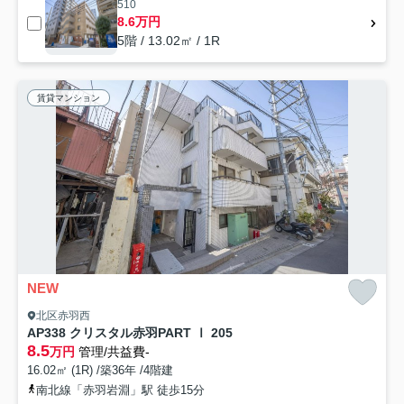
510
8.6万円
5階 / 13.02㎡ / 1R
賃貸マンション
NEW
北区赤羽西
AP338 クリスタル赤羽PART Ⅰ 205
8.5
万円
管理/共益費-
16.02㎡ (1R) /築36年 /4階建
南北線「赤羽岩淵」駅 徒歩15分