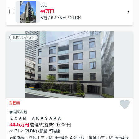
501
44万円
5階 / 62.75㎡ / 2LDK
賃貸マンション
NEW
港区赤坂
ＥＸＡＭ ＡＫＡＳＡＫＡ
34.5
万円
管理/共益費20,000円
44.71㎡ (2LDK) /新築 /5階建
銀座線「溜池山王」駅 徒歩4分
南北線「溜池山王」駅 徒歩4分