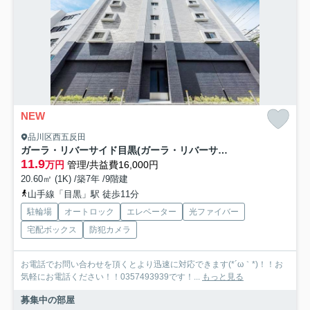
NEW
品川区西五反田
ガーラ・リバーサイド目黒(ガーラ・リバーサイドメグロ)
11.9
万円
管理/共益費16,000円
20.60㎡ (1K) /築7年 /9階建
山手線「目黒」駅 徒歩11分
駐輪場
オートロック
エレベーター
光ファイバー
宅配ボックス
防犯カメラ
お電話でお問い合わせを頂くとより迅速に対応できます(*´ω｀*)！！お
気軽にお電話ください！！0357493939です！...
もっと見る
募集中の部屋