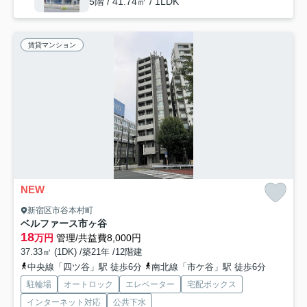
5階 / 41.74㎡ / 1LDK
賃貸マンション
NEW
新宿区市谷本村町
ベルファース市ヶ谷
18
万円
管理/共益費8,000円
37.33㎡ (1DK) /築21年 /12階建
中央線「四ツ谷」駅 徒歩6分
南北線「市ケ谷」駅 徒歩6分
駐輪場
オートロック
エレベーター
宅配ボックス
インターネット対応
公共下水