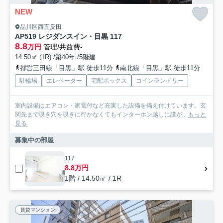
NEW
品川区西五反田
AP519 レジダンスイン・目黒 117
8.8
万円
管理/共益費-
14.50㎡ (1R) /築40年 /5階建
都営三田線「目黒」駅 徒歩11分
南北線「目黒」駅 徒歩11分
駐輪場
エレベーター
宅配ボックス
コインランドリー
室内設備はエアコン・家電付など充実した設備を備え付けています。玄
関先まで覗き穴を覗きに行かなくてもインターホン越しに誰が...
もっと
見る
募集中の部屋
117
8.8万円
1階 / 14.50㎡ / 1R
賃貸マンション