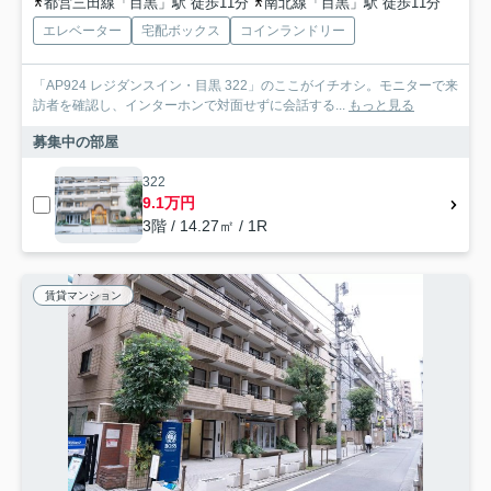
都営三田線「目黒」駅 徒歩11分
南北線「目黒」駅 徒歩11分
エレベーター
宅配ボックス
コインランドリー
「AP924 レジダンスイン・目黒 322」のここがイチオシ。モニターで来
訪者を確認し、インターホンで対面せずに会話する...
もっと見る
募集中の部屋
322
9.1万円
3階 / 14.27㎡ / 1R
賃貸マンション