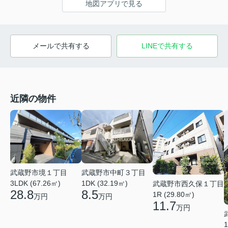
地図アプリで見る
メールで共有する
LINEで共有する
近隣の物件
武蔵野市境１丁目
武蔵野市中町３丁目
3LDK (67.26㎡)
1DK (32.19㎡)
武蔵野市西久保１丁目
28.8
8.5
1R (29.80㎡)
万円
万円
11.7
万円
1