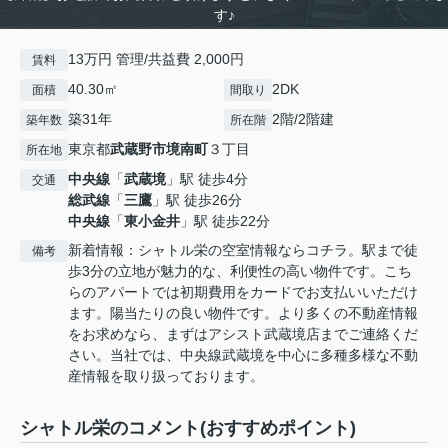
す♪
13万円 管理/共益費 2,000円
賃料
40.30㎡
2DK
面積
間取り
築31年
2階/2階建
築年数
所在階
東京都
武蔵野市
境南町
３丁目
所在地
中央線
「
武蔵境
」駅 徒歩4分
交通
総武線
「
三鷹
」駅 徒歩26分
中央線
「
東小金井
」駅 徒歩22分
新着情報：シャトル栄の空室情報ならコチラ。駅まで徒
備考
歩3分の立地が魅力的な、利便性の高い物件です。こち
らのアパートでは初期費用をカードでお支払いいただけ
ます。陽当たりの良い物件です。より多くの不動産情報
をお求めなら、まずはアシスト武蔵境店までご連絡くだ
さい。当社では、中央線武蔵境を中心に多種多様な不動
産情報を取り扱っております。
シャトル栄のコメント(おすすめポイント)