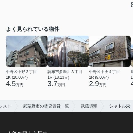
よく見られている物件
中野区中野３丁目
調布市多摩川３丁目
中野区中央４丁目
1K (20.00㎡)
1R (18.13㎡)
1R (9.00㎡)
1
4.5
3.7
2.9
万円
万円
万円
シスト
武蔵野市の賃貸賃貸一覧
武蔵境駅
シャトル栄