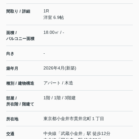
1R
間取り / 詳細
洋室 6.9帖
18.00㎡ / -
面積 /
バルコニー面積
-
向き
2026年4月(新築)
築年月
アパート / 木造
種別 / 建物構造
1階 / 1階 / 3階建
部屋 /
所在階 / 階建て
東京都
小金井市
貫井北町
１丁目
所在地
中央線
「
武蔵小金井
」駅 徒歩12分
交通