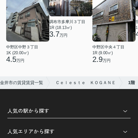
調布市多摩川３丁目
1R (18.13㎡)
1
3.7
万円
中野区中野３丁目
中野区中央４丁目
1K (20.00㎡)
1R (9.00㎡)
4.5
2.9
万円
万円
金井市の賃貸賃貸一覧
Ｃｅｌｅｓｔｅ ＫＯＧＡＮＥ
1階
人気の駅から探す
人気エリアから探す