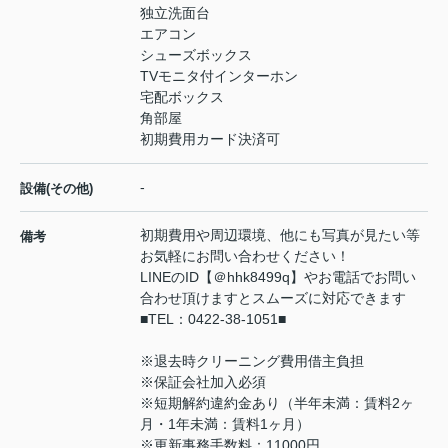
独立洗面台
エアコン
シューズボックス
TVモニタ付インターホン
宅配ボックス
角部屋
初期費用カード決済可
-
設備(その他)
初期費用や周辺環境、他にも写真が見たい等
備考
お気軽にお問い合わせください！
LINEのID【＠hhk8499q】やお電話でお問い
合わせ頂けますとスムーズに対応できます
■TEL：0422-38-1051■
※退去時クリーニング費用借主負担
※保証会社加入必須
※短期解約違約金あり（半年未満：賃料2ヶ
月・1年未満：賃料1ヶ月）
※更新事務手数料：11000円