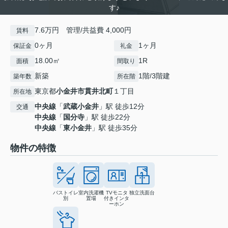
す♪
7.6万円 管理/共益費 4,000円
賃料
0ヶ月
1ヶ月
保証金
礼金
18.00㎡
1R
面積
間取り
新築
1階/3階建
築年数
所在階
東京都
小金井市
貫井北町
１丁目
所在地
中央線
「
武蔵小金井
」駅 徒歩12分
交通
中央線
「
国分寺
」駅 徒歩22分
中央線
「
東小金井
」駅 徒歩35分
物件の特徴
バストイレ
室内洗濯機
TVモニタ
独立洗面台
別
置場
付きインタ
ーホン