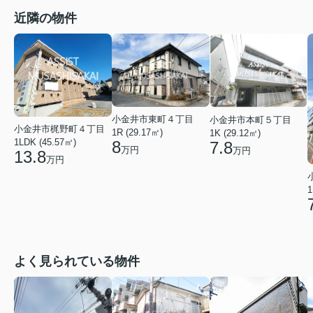
近隣の物件
小金井市東町４丁目
小金井市本町５丁目
小金井市梶野町４丁目
1R (29.17㎡)
1K (29.12㎡)
1LDK (45.57㎡)
8
7.8
万円
万円
13.8
万円
1
よく見られている物件