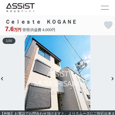
Ｃｅｌｅｓｔｅ ＫＯＧＡＮＥ
7.6
万円
管理/共益費 4,000円
1
/
20
【外観】お電話でお問合わせ頂けますと、よりスムーズにご対応出来ま