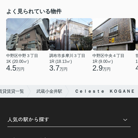
よく見られている物件
中野区中野３丁目
調布市多摩川３丁目
中野区中央４丁目
1K (20.00㎡)
1R (18.13㎡)
1R (9.00㎡)
1
4.5
3.7
2.9
万円
万円
万円
賃貸賃貸一覧
武蔵小金井駅
Ｃｅｌｅｓｔｅ ＫＯＧＡＮＥ
人気の駅から探す