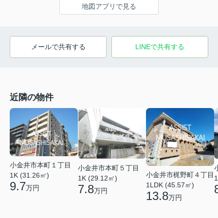
地図アプリで見る
メールで共有する
LINEで共有する
近隣の物件
小金井市本町１丁目
小金井市本町５丁目
小金井市梶野町４丁目
1K (31.26㎡)
1
1K (29.12㎡)
9.7
1LDK (45.57㎡)
7.8
万円
万円
13.8
万円