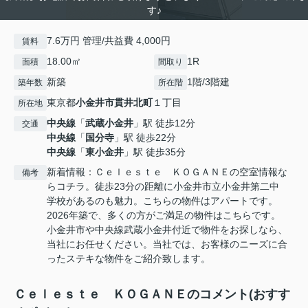
す♪
7.6万円 管理/共益費 4,000円
賃料
18.00㎡
1R
面積
間取り
新築
1階/3階建
築年数
所在階
東京都
小金井市
貫井北町
１丁目
所在地
中央線
「
武蔵小金井
」駅 徒歩12分
交通
中央線
「
国分寺
」駅 徒歩22分
中央線
「
東小金井
」駅 徒歩35分
新着情報：Ｃｅｌｅｓｔｅ ＫＯＧＡＮＥの空室情報な
備考
らコチラ。徒歩23分の距離に小金井市立小金井第二中
学校があるのも魅力。こちらの物件はアパートです。
2026年築で、多くの方がご満足の物件はこちらです。
小金井市や中央線武蔵小金井付近で物件をお探しなら、
当社にお任せください。当社では、お客様のニーズに合
ったステキな物件をご紹介致します。
Ｃｅｌｅｓｔｅ ＫＯＧＡＮＥのコメント(おすす