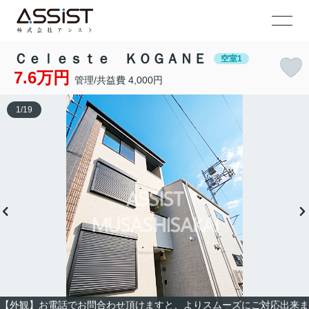
Ｃｅｌｅｓｔｅ ＫＯＧＡＮＥ
空室1
7.6万円
管理/共益費 4,000円
1
/
19
【外観】お電話でお問合わせ頂けますと、よりスムーズにご対応出来ま