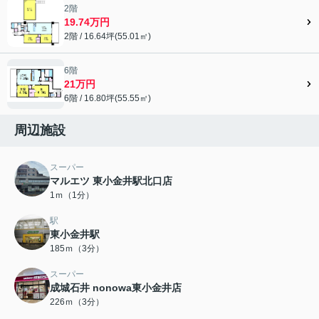
2階
19.74万円
2階 / 16.64坪(55.01㎡)
6階
21万円
6階 / 16.80坪(55.55㎡)
周辺施設
スーパー
マルエツ 東小金井駅北口店
1ｍ（1分）
駅
東小金井駅
185ｍ（3分）
スーパー
成城石井 nonowa東小金井店
226ｍ（3分）