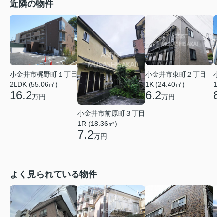
近隣の物件
小金井市梶野町１丁目
小金井市東町２丁目
2LDK (55.06㎡)
1K (24.40㎡)
1
16.2
6.2
万円
万円
小金井市前原町３丁目
1R (18.36㎡)
7.2
万円
よく見られている物件