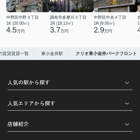
中野区中野３丁目
調布市多摩川３丁目
中野区中央４丁目
1K (20.00㎡)
1R (18.13㎡)
1R (9.00㎡)
1
4.5
3.7
2.9
万円
万円
万円
の賃貸賃貸一覧
東小金井駅
クリオ東小金井パークフロント
人気の駅から探す
人気エリアから探す
店舗紹介