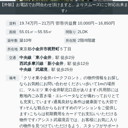
【外観】お電話でお問合わせ頂けますと、よりスムーズにご対応出来ま
す♪
19.74万円～21万円 管理/共益費 10,000円～16,850円
賃料
55.01㎡～55.55㎡
2LDK
面積
間取り
築10年
2階/8階建
築年数
所在階
東京都
小金井市
梶野町
５丁目
所在地
中央線
「
東小金井
」駅 徒歩2分
交通
西武多摩川線
「
新小金井
」駅 徒歩12分
中央線
「
武蔵境
」駅 徒歩25分
「クリオ東小金井パークフロント」の物件情報をお探し
備考
ならお気軽にお問い合わせください♪歩いて1mの場所
に、マルエツ 東小金井駅北口店があります♪共用部には
敷地内ごみ置き場・エレベータなどが備わっておりとて
も充実しています♪通風良好な条件は健康面でも大切で
す♪そんな観点からもおすすめのマンションをご提供し
ます♪こちらは初期費用をカードでお支払いいただける
物件です♪アシスト武蔵境店では、お客様にお気に入り
の物件を見つけていただけるよう、スタッフがサポート