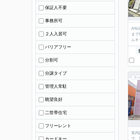
保証人不要
事務所可
Ar
２人入居可
まで
ムキ
バリアフリー
分割可
分譲タイプ
アパ
管理人常駐
眺望良好
二世帯住宅
フリーレント
室内
カードキー
で、