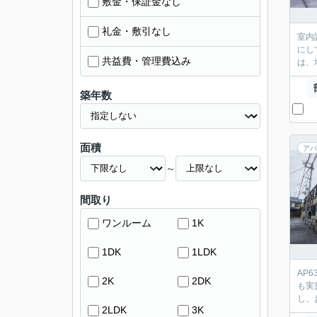
敷金・保証金なし
礼金・敷引なし
室内
にし
共益費・管理費込み
は、地
築年数
面積
アパ
～
間取り
ワンルーム
1K
1DK
1LDK
AP
2K
2DK
も実
し、
2LDK
3K