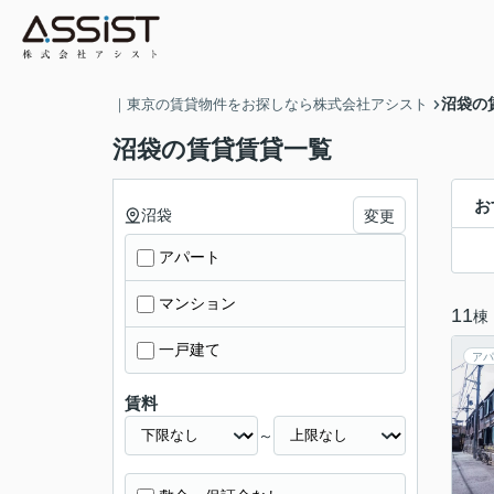
沼袋の
｜東京の賃貸物件をお探しなら株式会社アシスト
沼袋の賃貸賃貸一覧
お
沼袋
変更
アパート
マンション
11
棟
一戸建て
アパ
賃料
～