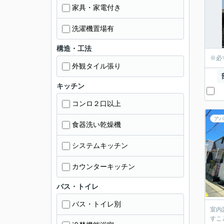
家具・家電付き
洗濯機置場有
構造・工法
※必
外観タイル張り
キッチン
コンロ２口以上
アパ
食器洗い乾燥機
システムキッチン
カウンターキッチン
バス・トイレ
バス・トイレ別
室内
すこ