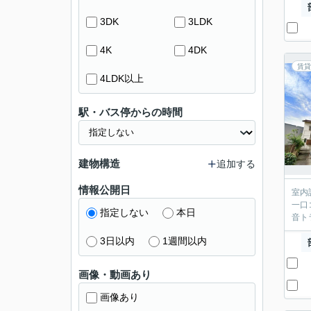
3DK
3LDK
4K
4DK
賃貸
4LDK以上
駅・バス停からの時間
建物構造
追加する
情報公開日
室内
一口
指定しない
本日
音ト
3日以内
1週間以内
画像・動画あり
画像あり