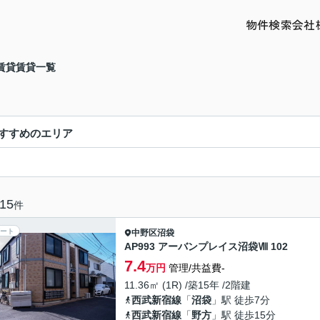
物件検索
会社
賃貸賃貸一覧
すすめのエリア
15
件
ート
中野区
沼袋
AP993 アーバンプレイス沼袋Ⅷ 102
7.4
万円
管理/共益費-
11.36㎡ (1R) /築15年 /2階建
西武新宿線
「
沼袋
」駅 徒歩7分
西武新宿線
「
野方
」駅 徒歩15分