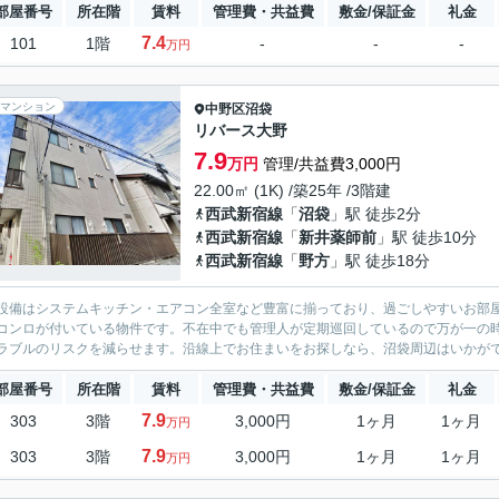
部屋番号
所在階
賃料
管理費・共益費
敷金/保証金
礼金
7.4
101
1階
-
-
-
万円
マンション
中野区
沼袋
リバース大野
7.9
万円
管理/共益費3,000円
22.00㎡ (1K) /築25年 /3階建
西武新宿線
「
沼袋
」駅 徒歩2分
西武新宿線
「
新井薬師前
」駅 徒歩10分
西武新宿線
「
野方
」駅 徒歩18分
設備はシステムキッチン・エアコン全室など豊富に揃っており、過ごしやすいお部
コンロが付いている物件です。不在中でも管理人が定期巡回しているので万が一の
ラブルのリスクを減らせます。沿線上でお住まいをお探しなら、沼袋周辺はいかがでしょ
部屋番号
所在階
賃料
管理費・共益費
敷金/保証金
礼金
7.9
303
3階
3,000円
1ヶ月
1ヶ月
万円
7.9
303
3階
3,000円
1ヶ月
1ヶ月
万円