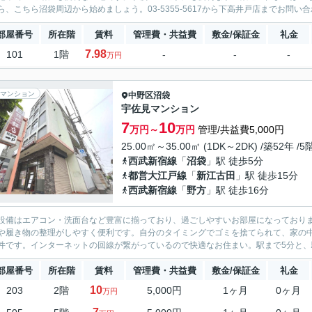
ら、こちら沼袋周辺から始めましょう。03-5355-5617から下高井戸店までお問い
部屋番号
所在階
賃料
管理費・共益費
敷金/保証金
礼金
7.98
101
1階
-
-
-
万円
マンション
中野区
沼袋
宇佐見マンション
7
10
万円～
万円
管理/共益費5,000円
25.00㎡～35.00㎡ (1DK～2DK) /築52年 /
西武新宿線
「
沼袋
」駅 徒歩5分
都営大江戸線
「
新江古田
」駅 徒歩15分
西武新宿線
「
野方
」駅 徒歩16分
設備はエアコン・洗面台など豊富に揃っており、過ごしやすいお部屋になっており
や履き物の整理がしやすく便利です。自分のタイミングでゴミを捨てられて、家の中
件です。インターネットの回線が繋がっているので快適なお住まい。駅まで5分と、駅
部屋番号
所在階
賃料
管理費・共益費
敷金/保証金
礼金
10
203
2階
5,000円
1ヶ月
0ヶ月
万円