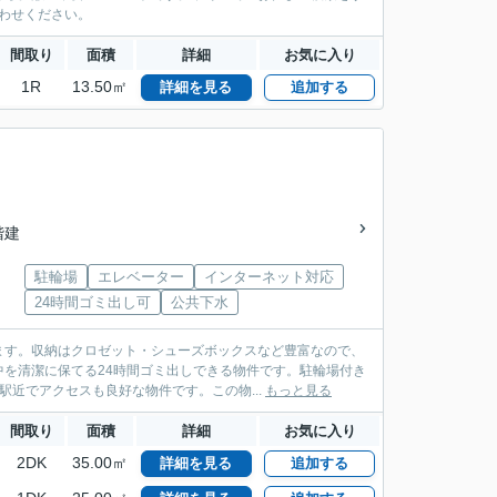
合わせください。
間取り
面積
詳細
お気に入り
1R
13.50㎡
詳細を見る
追加する
5階建
駐輪場
エレベーター
インターネット対応
24時間ゴミ出し可
公共下水
ます。収納はクロゼット・シューズボックスなど豊富なので、
を清潔に保てる24時間ゴミ出しできる物件です。駐輪場付き
近でアクセスも良好な物件です。この物...
もっと見る
間取り
面積
詳細
お気に入り
2DK
35.00㎡
詳細を見る
追加する