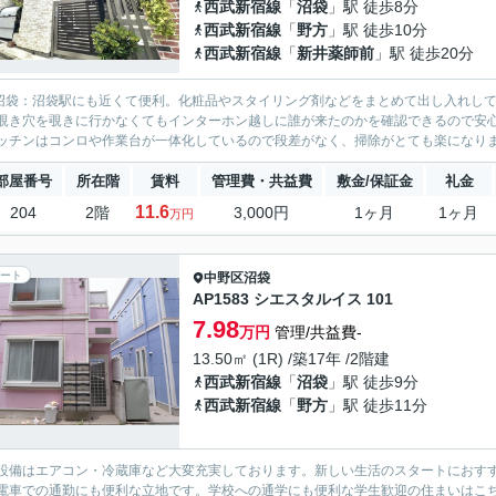
西武新宿線
「
沼袋
」駅 徒歩8分
西武新宿線
「
野方
」駅 徒歩10分
西武新宿線
「
新井薬師前
」駅 徒歩20分
ts沼袋：沼袋駅にも近くて便利。化粧品やスタイリング剤などをまとめて出し入れし
覗き穴を覗きに行かなくてもインターホン越しに誰が来たのかを確認できるので安
ッチンはコンロや作業台が一体化しているので段差がなく、掃除がとても楽になります
部屋番号
所在階
賃料
管理費・共益費
敷金/保証金
礼金
11.6
204
2階
3,000円
1ヶ月
1ヶ月
万円
ート
中野区
沼袋
AP1583 シエスタルイス 101
7.98
万円
管理/共益費-
13.50㎡ (1R) /築17年 /2階建
西武新宿線
「
沼袋
」駅 徒歩9分
西武新宿線
「
野方
」駅 徒歩11分
設備はエアコン・冷蔵庫など大変充実しております。新しい生活のスタートにおす
電車での通勤にも便利な立地です。学校への通学にも便利な学生歓迎の住まいはこ