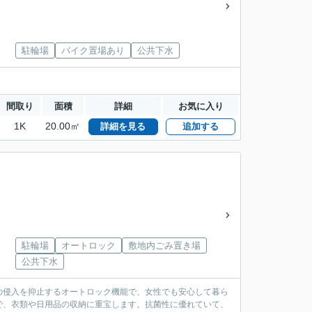
駐輪場
バイク置場あり
公共下水
間取り
面積
詳細
お気に入り
1K
20.00㎡
詳細を見る
追加する
駐輪場
オートロック
敷地内ごみ置き場
公共下水
の侵入を抑止するオートロック機能で、女性でも安心して暮ら
で、衣類や日用品の収納に重宝します。抗菌性に優れていて、