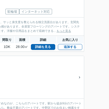
駐輪場
インターネット対応
て、サッと身支度を整えられる独立洗面台があります。玄関先
心感があります。全居室フローリングのアパートです。システ
。洋服や日用品をまとめて収納できる...
もっと見る
間取り
面積
詳細
お気に入り
1DK
28.00㎡
詳細を見る
追加する
すめなのが、こちらのアパートです。駅から徒歩9分のアパート
ちら。敷金不要のアパートです。中野区でのお住まい検索をす