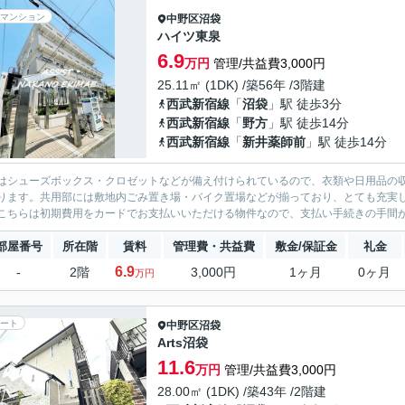
マンション
中野区
沼袋
ハイツ東泉
6.9
万円
管理/共益費3,000円
25.11㎡ (1DK) /築56年 /3階建
西武新宿線
「
沼袋
」駅 徒歩3分
西武新宿線
「
野方
」駅 徒歩14分
西武新宿線
「
新井薬師前
」駅 徒歩14分
はシューズボックス・クロゼットなどが備え付けられているので、衣類や日用品の収
ります。共用部には敷地内ごみ置き場・バイク置場などが揃っており、とても充実
こちらは初期費用をカードでお支払いいただける物件なので、支払い手続きの手間が省
部屋番号
所在階
賃料
管理費・共益費
敷金/保証金
礼金
6.9
-
2階
3,000円
1ヶ月
0ヶ月
万円
ート
中野区
沼袋
Arts沼袋
11.6
万円
管理/共益費3,000円
28.00㎡ (1DK) /築43年 /2階建