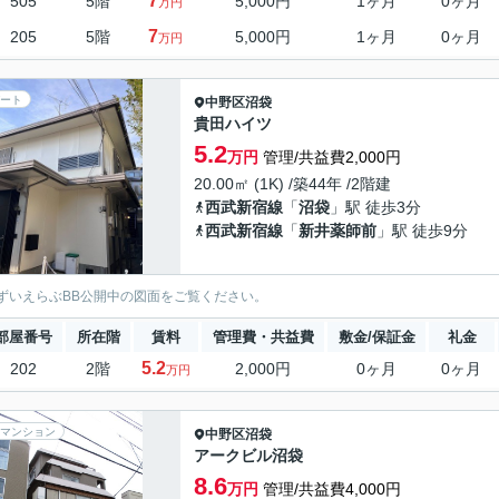
7
505
5階
5,000円
1ヶ月
0ヶ月
万円
7
205
5階
5,000円
1ヶ月
0ヶ月
万円
ート
中野区
沼袋
貴田ハイツ
5.2
万円
管理/共益費2,000円
20.00㎡ (1K) /築44年 /2階建
西武新宿線
「
沼袋
」駅 徒歩3分
西武新宿線
「
新井薬師前
」駅 徒歩9分
ずいえらぶBB公開中の図面をご覧ください。
部屋番号
所在階
賃料
管理費・共益費
敷金/保証金
礼金
5.2
202
2階
2,000円
0ヶ月
0ヶ月
万円
マンション
中野区
沼袋
アークビル沼袋
8.6
万円
管理/共益費4,000円