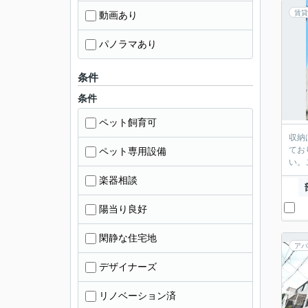
賃貸
動画あり
パノラマあり
条件
条件
ペット飼育可
収納
てお
ペット専用設備
い。
楽器相談
陽当り良好
閑静な住宅地
アパ
デザイナーズ
リノベーション済