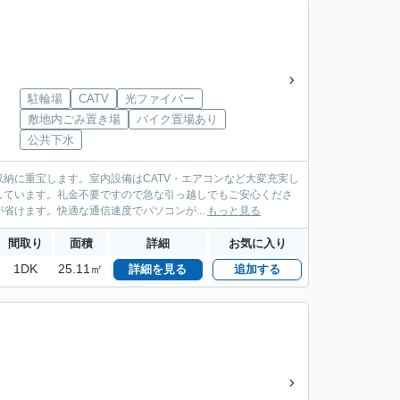
駐輪場
CATV
光ファイバー
敷地内ごみ置き場
バイク置場あり
公共下水
納に重宝します。室内設備はCATV・エアコンなど大変充実し
しています。礼金不要ですので急な引っ越しでもご安心くださ
けます。快適な通信速度でパソコンが...
もっと見る
間取り
面積
詳細
お気に入り
1DK
25.11㎡
詳細を見る
追加する