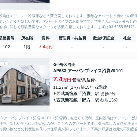
設備はエアコン・冷蔵庫など大変充実しております。素敵なアパートで初めての新
ていただくと嬉しいです。アパートタイプのお部屋です。学生さんから1人暮らしの
域に詳しく経験豊富なスタッフが多数在籍しております。まずは03-5355-5617/shimot
部屋番号
所在階
賃料
管理費・共益費
敷金/保証金
礼金
7.4
102
1階
-
-
-
万円
ート
中野区
沼袋
AP633 アーバンプレイス沼袋Ⅷ 101
7.4
万円
管理/共益費-
11.27㎡ (1R) /築15年 /2階建
西武新宿線
「
沼袋
」駅 徒歩7分
西武新宿線
「
野方
」駅 徒歩15分
633 アーバンプレイス沼袋Ⅷ 101：沼袋駅にも近くて便利。室内設備はエアコン
施中。新しい生活にお勧めなのが、こちらのアパートです。引っ越しの日時が決ま
お買い物などの利便性も良しの住環境が揃っています。下高井戸店は地元の不動産会社