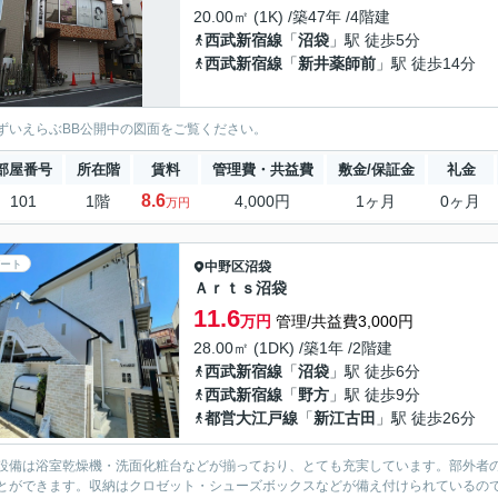
20.00㎡ (1K) /築47年 /4階建
西武新宿線
「
沼袋
」駅 徒歩5分
西武新宿線
「
新井薬師前
」駅 徒歩14分
ずいえらぶBB公開中の図面をご覧ください。
部屋番号
所在階
賃料
管理費・共益費
敷金/保証金
礼金
8.6
101
1階
4,000円
1ヶ月
0ヶ月
万円
ート
中野区
沼袋
Ａｒｔｓ沼袋
11.6
万円
管理/共益費3,000円
28.00㎡ (1DK) /築1年 /2階建
西武新宿線
「
沼袋
」駅 徒歩6分
西武新宿線
「
野方
」駅 徒歩9分
都営大江戸線
「
新江古田
」駅 徒歩26分
設備は浴室乾燥機・洗面化粧台などが揃っており、とても充実しています。部外者
とができます。収納はクロゼット・シューズボックスなどが備え付けられているの