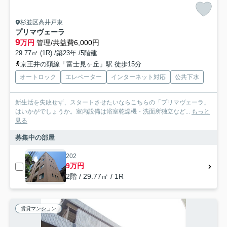
杉並区高井戸東
プリマヴェーラ
9
万円
管理/共益費6,000円
29.77㎡ (1R) /築23年 /5階建
京王井の頭線「富士見ヶ丘」駅 徒歩15分
オートロック
エレベーター
インターネット対応
公共下水
新生活を失敗せず、スタートさせたいならこちらの「プリマヴェーラ」
はいかがでしょうか。室内設備は浴室乾燥機・洗面所独立など...
もっと
見る
募集中の部屋
202
9万円
2階 / 29.77㎡ / 1R
賃貸マンション