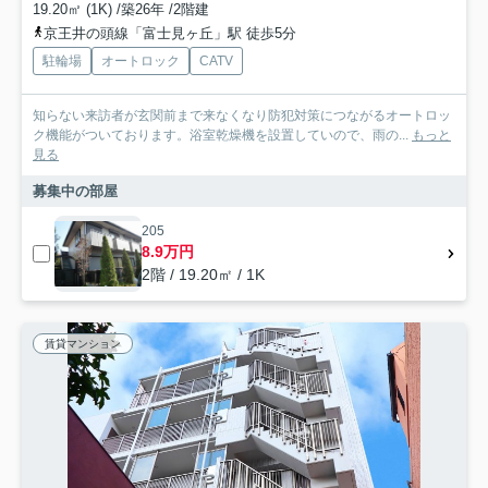
19.20㎡ (1K) /築26年 /2階建
京王井の頭線「富士見ヶ丘」駅 徒歩5分
駐輪場
オートロック
CATV
知らない来訪者が玄関前まで来なくなり防犯対策につながるオートロッ
ク機能がついております。浴室乾燥機を設置していので、雨の...
もっと
見る
募集中の部屋
205
8.9万円
2階 / 19.20㎡ / 1K
賃貸マンション