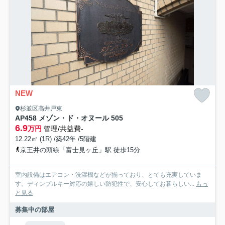
NEW
杉並区高井戸東
AP458 メゾン・ド・オヌール 505
6.9
万円
管理/共益費-
12.22㎡ (1R) /築42年 /5階建
京王井の頭線「富士見ヶ丘」駅 徒歩15分
室内設備はエアコン・洗濯機などが揃っており、とても充実していま
す。ディンプルキー対応の嬉しい防犯性で、安心してお暮らしい...
もっ
と見る
募集中の部屋