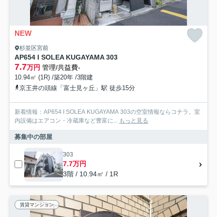
NEW
杉並区宮前
AP654 I SOLEA KUGAYAMA 303
7.7
万円
管理/共益費-
10.94㎡ (1R) /築20年 /3階建
京王井の頭線「富士見ヶ丘」駅 徒歩15分
新着情報：AP654 I SOLEA KUGAYAMA 303の空室情報ならコチラ。室
内設備はエアコン・冷蔵庫など豊富に...
もっと見る
募集中の部屋
303
7.7万円
3階 / 10.94㎡ / 1R
賃貸マンション