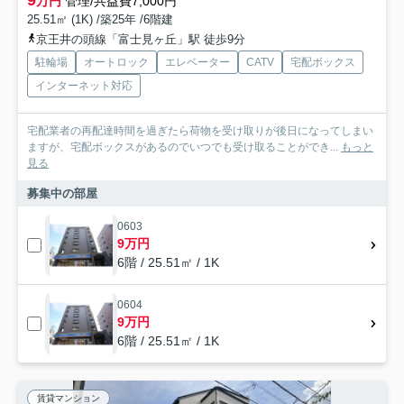
9
万円
管理/共益費7,000円
25.51㎡ (1K) /築25年 /6階建
京王井の頭線「富士見ヶ丘」駅 徒歩9分
駐輪場
オートロック
エレベーター
CATV
宅配ボックス
インターネット対応
宅配業者の再配達時間を過ぎたら荷物を受け取りが後日になってしまい
ますが、宅配ボックスがあるのでいつでも受け取ることができ...
もっと
見る
募集中の部屋
0603
9万円
6階 / 25.51㎡ / 1K
0604
9万円
6階 / 25.51㎡ / 1K
賃貸マンション