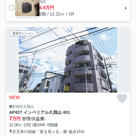
505
6.9万円
5階 / 12.22㎡ / 1R
賃貸マンション
NEW
杉並区久我山
AP427 インペリアル久我山 401
7
万円
管理/共益費-
11.00㎡ (1R) /築34年 /5階建
京王井の頭線「富士見ヶ丘」駅 徒歩15分