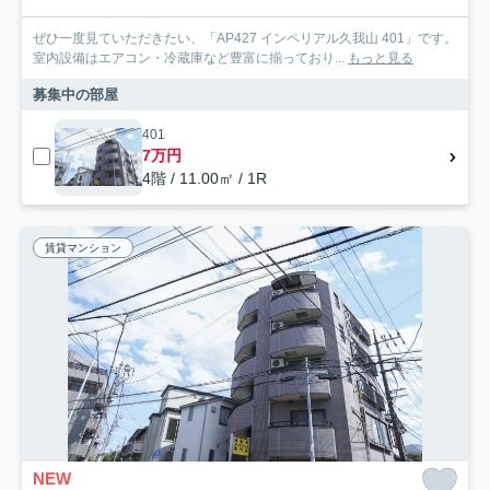
ぜひ一度見ていただきたい、「AP427 インペリアル久我山 401」です。
室内設備はエアコン・冷蔵庫など豊富に揃っており...
もっと見る
募集中の部屋
401
7万円
4階 / 11.00㎡ / 1R
賃貸マンション
NEW