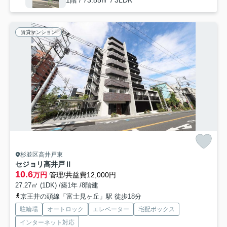
1階 / 73.85㎡ / 3LDK
賃貸マンション
杉並区高井戸東
セジョリ高井戸Ⅱ
10.6
万円
管理/共益費12,000円
27.27㎡ (1DK) /築1年 /8階建
京王井の頭線「富士見ヶ丘」駅 徒歩18分
駐輪場
オートロック
エレベーター
宅配ボックス
インターネット対応