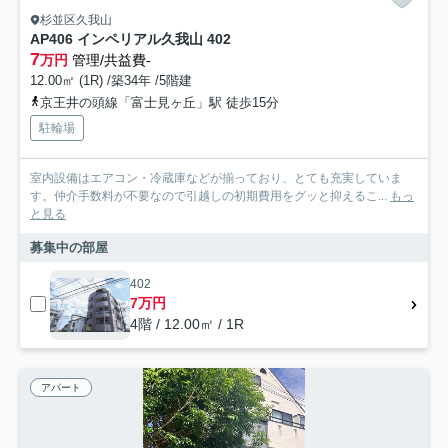
杉並区久我山
AP406 インペリアル久我山 402
7
万円
管理/共益費-
12.00㎡ (1R) /築34年 /5階建
京王井の頭線「富士見ヶ丘」駅 徒歩15分
駐輪場
室内設備はエアコン・冷蔵庫などが揃っており、とても充実していま
す。仲介手数料が不要なので引越しの初期費用をグッと抑えるこ...
もっ
と見る
募集中の部屋
402
7万円
4階 / 12.00㎡ / 1R
アパート