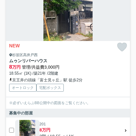
NEW
杉並区高井戸西
ムゥンリバーハウス
8
万円
管理/共益費3,000円
18.55㎡ (1K) /築21年 /2階建
京王井の頭線「富士見ヶ丘」駅 徒歩2分
オートロック
宅配ボックス
※必ずいえらぶBB公開中の図面をご覧ください。
募集中の部屋
201
8万円