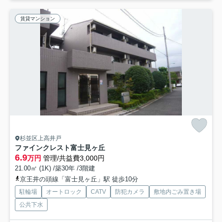
賃貸マンション
杉並区上高井戸
ファインクレスト富士見ヶ丘
6.9
万円
管理/共益費3,000円
21.00㎡ (1K) /築30年 /3階建
京王井の頭線「富士見ヶ丘」駅 徒歩10分
駐輪場
オートロック
CATV
防犯カメラ
敷地内ごみ置き場
公共下水