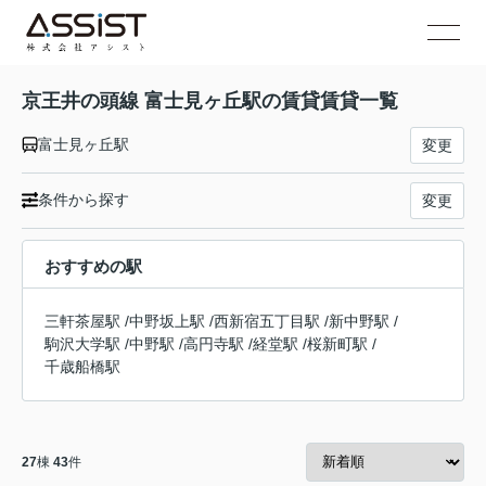
京王井の頭線 富士見ヶ丘駅の賃貸賃貸一覧
富士見ヶ丘駅
変更
条件から探す
変更
おすすめの駅
三軒茶屋駅
/
中野坂上駅
/
西新宿五丁目駅
/
新中野駅
/
駒沢大学駅
/
中野駅
/
高円寺駅
/
経堂駅
/
桜新町駅
/
千歳船橋駅
27
棟
43
件