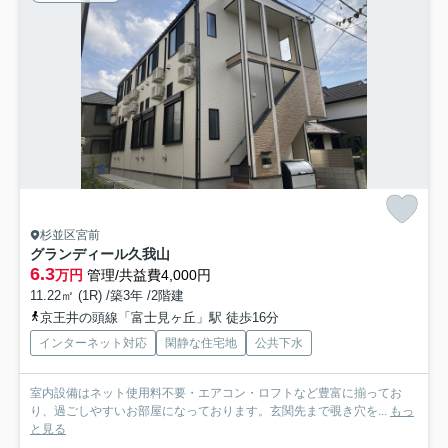
杉並区宮前
グランディール久我山
6.3
万円
管理/共益費4,000円
11.22㎡ (1R) /築3年 /2階建
京王井の頭線「富士見ヶ丘」駅 徒歩16分
インターネット対応
閑静な住宅地
公共下水
室内設備はネット使用料不要・エアコン・ロフトなど豊富に揃ってお
り、過ごしやすいお部屋になっております。玄関先まで覗き穴を...
もっ
と見る