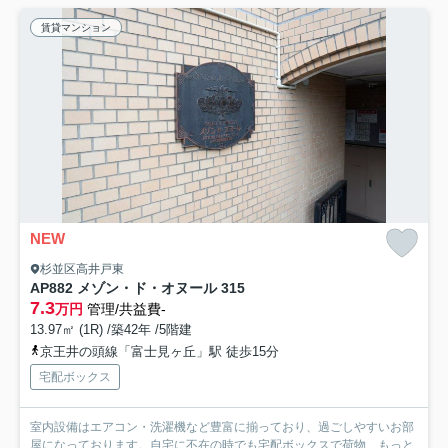
賃貸マンション
NEW
杉並区高井戸東
AP882 メゾン・ド・オヌール 315
7.3
万円
管理/共益費-
13.97㎡ (1R) /築42年 /5階建
京王井の頭線「富士見ヶ丘」駅 徒歩15分
宅配ボックス
室内設備はエアコン・洗濯機など豊富に揃っており、過ごしやすいお部
屋になっております。自宅に不在の時でも宅配ボックスで荷物...
もっと