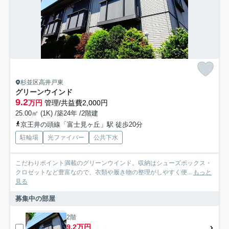
杉並区高井戸東
グリーンウインド
9.2
万円
管理/共益費2,000円
25.00㎡ (1K) /築24年 /2階建
京王井の頭線「富士見ヶ丘」駅 徒歩20分
駐輪場
光ファイバー
公共下水
こだわりポイント満載のグリーンウインド。収納はシューズボックス・
クロゼットなど豊富なので、衣類や履き物の整理がしやすく便...
もっと
見る
募集中の部屋
2階
9.2万円