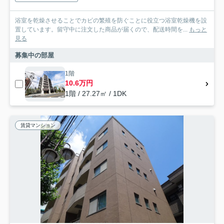
浴室を乾燥させることでカビの繁殖を防ぐことに役立つ浴室乾燥機を設
置しています。留守中に注文した商品が届くので、配送時間を...
もっと
見る
募集中の部屋
1階
10.6万円
1階 / 27.27㎡ / 1DK
賃貸マンション