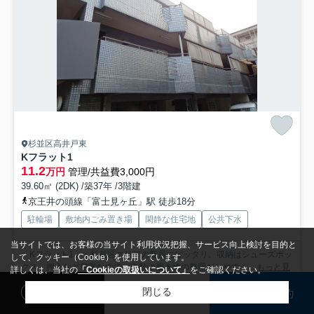
杉並区高井戸東
Kフラット1
11.2
万円
管理/共益費3,000円
39.60㎡ (2DK) /築37年 /3階建
京王井の頭線「富士見ヶ丘」駅 徒歩18分
駐輪場
敷地内ごみ置き場
閑静な住宅地
公共下水
当サイトでは、お客様の当サイト利用状況把握、サービス向上検討を目的と
「Kフラット1」：杉並区エリアの新居にピッタリ。収納はシューズボッ
して、クッキー（Cookie）を使用しています。
クス・押入など豊富なので、衣類や履き物の整理がしやすく...
もっと見
詳しくは、当社の
「Cookieの取扱いについて」
をご確認ください。
る
閲覧履歴
検討リスト
来店予約
閉じる
検索条件を変更
まとめてお問い合わせ
募集中の部屋