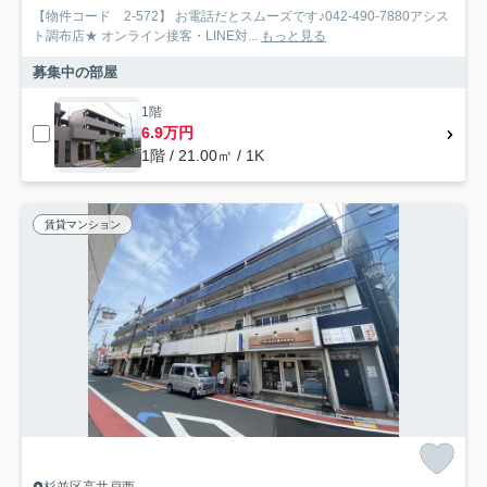
【物件コード 2-572】 お電話だとスムーズです♪042-490-7880アシス
ト調布店★ オンライン接客・LINE対...
もっと見る
募集中の部屋
1階
6.9万円
1階 / 21.00㎡ / 1K
賃貸マンション