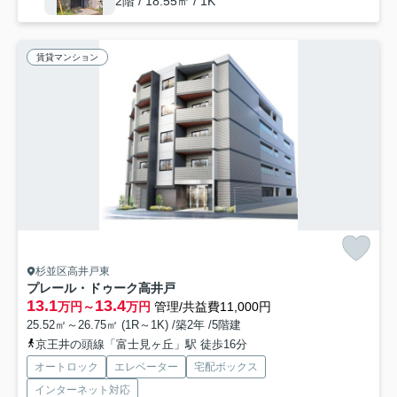
2階 / 18.55㎡ / 1K
賃貸マンション
杉並区高井戸東
プレール・ドゥーク高井戸
13.1
13.4
万円～
万円
管理/共益費11,000円
25.52㎡～26.75㎡ (1R～1K) /築2年 /5階建
京王井の頭線「富士見ヶ丘」駅 徒歩16分
オートロック
エレベーター
宅配ボックス
インターネット対応