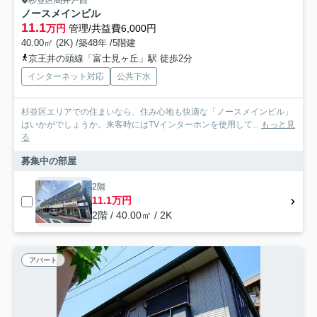
杉並区高井戸西
ノースメインビル
11.1
万円
管理/共益費6,000円
40.00㎡ (2K) /築48年 /5階建
京王井の頭線「富士見ヶ丘」駅 徒歩2分
インターネット対応
公共下水
杉並区エリアでの住まいなら、住み心地も快適な「ノースメインビル」
はいかがでしょうか。来客時にはTVインターホンを使用して...
もっと見
る
募集中の部屋
2階
11.1万円
2階 / 40.00㎡ / 2K
アパート