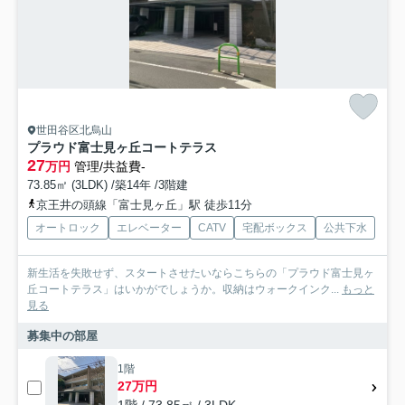
世田谷区北烏山
プラウド富士見ヶ丘コートテラス
27
万円
管理/共益費-
73.85㎡ (3LDK) /築14年 /3階建
京王井の頭線「富士見ヶ丘」駅 徒歩11分
オートロック
エレベーター
CATV
宅配ボックス
公共下水
新生活を失敗せず、スタートさせたいならこちらの「プラウド富士見ヶ
丘コートテラス」はいかがでしょうか。収納はウォークインク...
もっと
見る
募集中の部屋
1階
27万円