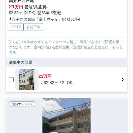
高井戸西戸建
21
万円
管理/共益費-
62.82㎡ (2LDK) /築33年 /2階建
京王井の頭線「富士見ヶ丘」駅 徒歩4分
CATV
公共下水
知らない来訪者が来てもインターホン越しに確認できるので防犯対策に
つながります。室内設備は浴室乾燥機・洗面所独立など豊富に...
もっと
見る
募集中の部屋
21万円
- / 62.82㎡ / 2LDK
賃貸マンション