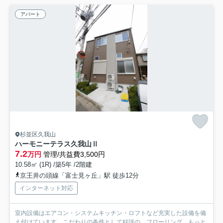
アパート
杉並区久我山
ハーモニーテラス久我山Ⅱ
7.2
万円
管理/共益費3,500円
10.58㎡ (1R) /築5年 /2階建
京王井の頭線「富士見ヶ丘」駅 徒歩12分
インターネット対応
室内設備はエアコン・システムキッチン・ロフトなど充実した設備を備
え付けています。こだわりの条件として好評の、フローリング...
もっと