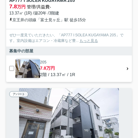
AP777 I SOLEA KUGAYAMA 205
7.8
万円
管理/共益費-
13.37㎡ (1R) /築20年 /3階建
京王井の頭線「富士見ヶ丘」駅 徒歩15分
ぜひ一度見ていただきたい、「AP777 I SOLEA KUGAYAMA 205」で
す。室内設備はエアコン・冷蔵庫など豊...
もっと見る
募集中の部屋
205
7.8万円
2階 / 13.37㎡ / 1R
アパート