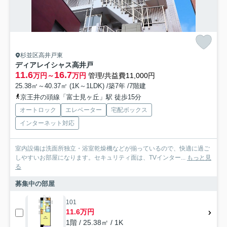
杉並区高井戸東
ディアレイシャス高井戸
11.6
16.7
万円～
万円
管理/共益費11,000円
25.38㎡～40.37㎡ (1K～1LDK) /築7年 /7階建
京王井の頭線「富士見ヶ丘」駅 徒歩15分
オートロック
エレベーター
宅配ボックス
インターネット対応
室内設備は洗面所独立・浴室乾燥機などが揃っているので、快適に過ご
しやすいお部屋になります。セキュリティ面は、TVインター...
もっと見
る
募集中の部屋
101
11.6万円
1階 / 25.38㎡ / 1K