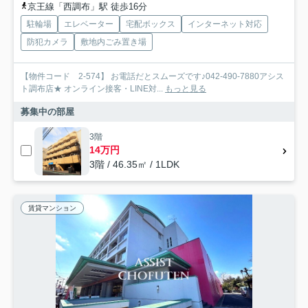
京王線「西調布」駅 徒歩16分
駐輪場
エレベーター
宅配ボックス
インターネット対応
防犯カメラ
敷地内ごみ置き場
【物件コード 2-574】 お電話だとスムーズです♪042-490-7880アシス
ト調布店★ オンライン接客・LINE対...
もっと見る
募集中の部屋
3階
14万円
3階 / 46.35㎡ / 1LDK
賃貸マンション