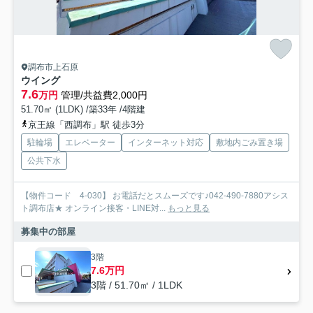
調布市上石原
ウイング
7.6
万円
管理/共益費2,000円
51.70㎡ (1LDK) /築33年 /4階建
京王線「西調布」駅 徒歩3分
駐輪場
エレベーター
インターネット対応
敷地内ごみ置き場
公共下水
【物件コード 4-030】 お電話だとスムーズです♪042-490-7880アシス
ト調布店★ オンライン接客・LINE対...
もっと見る
募集中の部屋
3階
7.6万円
3階 / 51.70㎡ / 1LDK