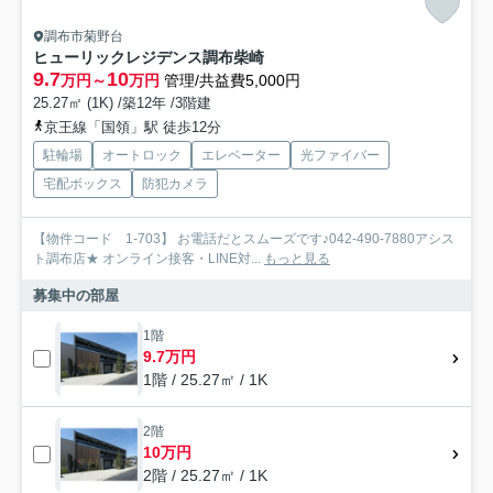
調布市菊野台
ヒューリックレジデンス調布柴崎
9.7
10
万円～
万円
管理/共益費5,000円
25.27㎡ (1K) /築12年 /3階建
京王線「国領」駅 徒歩12分
駐輪場
オートロック
エレベーター
光ファイバー
宅配ボックス
防犯カメラ
【物件コード 1-703】 お電話だとスムーズです♪042-490-7880アシス
ト調布店★ オンライン接客・LINE対...
もっと見る
募集中の部屋
1階
9.7万円
1階 / 25.27㎡ / 1K
2階
10万円
2階 / 25.27㎡ / 1K