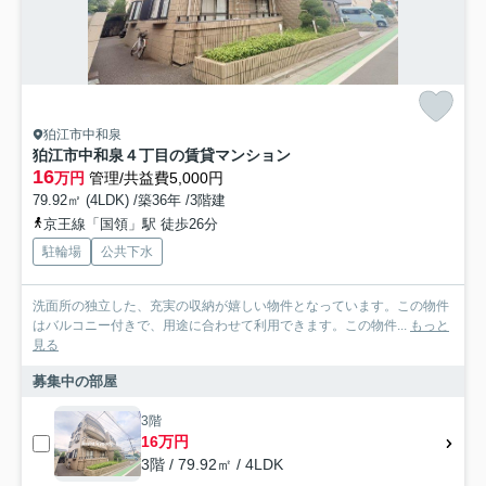
狛江市中和泉
狛江市中和泉４丁目の賃貸マンション
16
万円
管理/共益費5,000円
79.92㎡ (4LDK) /築36年 /3階建
京王線「国領」駅 徒歩26分
駐輪場
公共下水
洗面所の独立した、充実の収納が嬉しい物件となっています。この物件
はバルコニー付きで、用途に合わせて利用できます。この物件...
もっと
見る
募集中の部屋
3階
16万円
3階 / 79.92㎡ / 4LDK