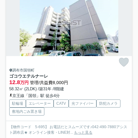
調布市国領町
ゴコウエテルナーレ
12.8
万円
管理/共益費8,000円
58.32㎡ (2LDK) /築31年 /8階建
京王線「国領」駅 徒歩4分
駐輪場
エレベーター
CATV
光ファイバー
防犯カメラ
敷地内ごみ置き場
【物件コード 5-695】 お電話だとスムーズです♪042-490-7880アシス
ト調布店★ オンライン接客・LINE対...
もっと見る