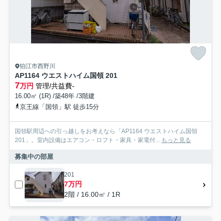
狛江市西野川
AP1164 ウエストハイム国領 201
7
万円
管理/共益費-
16.00㎡ (1R) /築48年 /3階建
京王線「国領」駅 徒歩15分
国領駅周辺への引っ越しをお考えなら「AP1164 ウエストハイム国領
201」。室内設備はエアコン・ロフト・家具・家電付...
もっと見る
募集中の部屋
201
7万円
2階 / 16.00㎡ / 1R