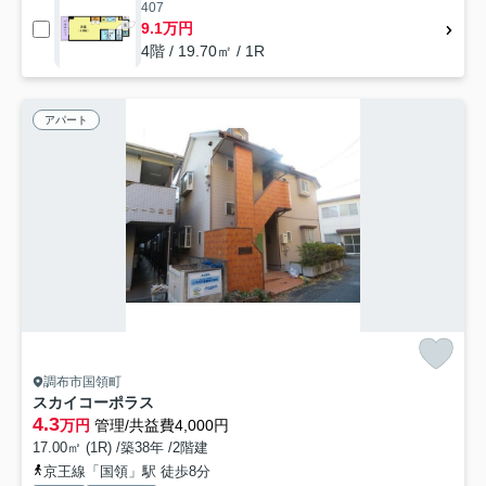
407
9.1万円
4階 / 19.70㎡ / 1R
アパート
調布市国領町
スカイコーポラス
4.3
万円
管理/共益費4,000円
17.00㎡ (1R) /築38年 /2階建
京王線「国領」駅 徒歩8分