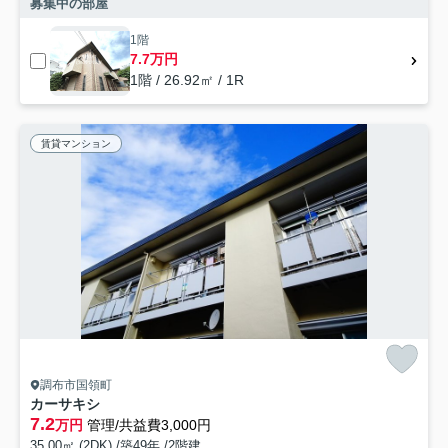
募集中の部屋
1階
7.7万円
1階 / 26.92㎡ / 1R
賃貸マンション
調布市国領町
カーサキシ
7.2
万円
管理/共益費3,000円
35.00㎡ (2DK) /築49年 /2階建