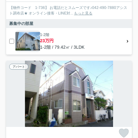
【物件コード 1-736】 お電話だとスムーズです♪042-490-7880アシス
ト調布店★ オンライン接客・LINE対...
もっと見る
募集中の部屋
1-2階
23万円
1-2階 / 79.42㎡ / 3LDK
アパート