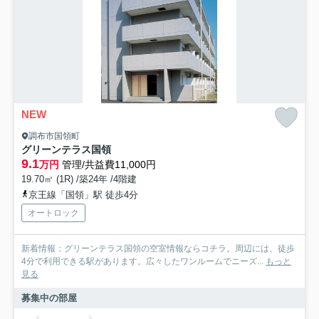
NEW
調布市国領町
グリーンテラス国領
9.1
万円
管理/共益費11,000円
19.70㎡ (1R) /築24年 /4階建
京王線「国領」駅 徒歩4分
オートロック
新着情報：グリーンテラス国領の空室情報ならコチラ。周辺には、徒歩
4分で利用できる駅があります。広々したワンルームでニーズ...
もっと
見る
募集中の部屋