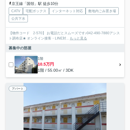
京王線「国領」駅 徒歩10分
CATV
宅配ボックス
インターネット対応
敷地内ごみ置き場
公共下水
【物件コード 2-570】 お電話だとスムーズです♪042-490-7880アシス
ト調布店★ オンライン接客・LINE対...
もっと見る
募集中の部屋
1階
10.5万円
1階 / 55.00㎡ / 3DK
アパート