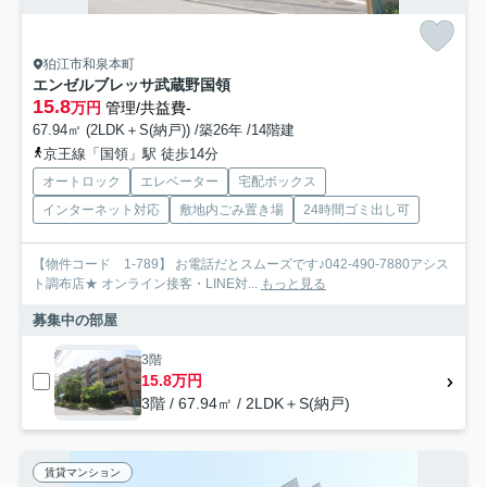
狛江市和泉本町
エンゼルブレッサ武蔵野国領
15.8
万円
管理/共益費-
67.94㎡ (2LDK＋S(納戸)) /築26年 /14階建
京王線「国領」駅 徒歩14分
オートロック
エレベーター
宅配ボックス
インターネット対応
敷地内ごみ置き場
24時間ゴミ出し可
【物件コード 1-789】 お電話だとスムーズです♪042-490-7880アシス
ト調布店★ オンライン接客・LINE対...
もっと見る
募集中の部屋
3階
15.8万円
3階 / 67.94㎡ / 2LDK＋S(納戸)
賃貸マンション