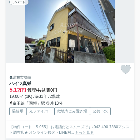
アパート
調布市柴崎
ハイツ真栄
5.1
万円
管理/共益費0円
19.00㎡ (1K) /築31年 /2階建
京王線「国領」駅 徒歩13分
駐輪場
光ファイバー
敷地内ごみ置き場
公共下水
【物件コード S-055】 お電話だとスムーズです♪042-490-7880アシス
ト調布店★ オンライン接客・LINE対...
もっと見る