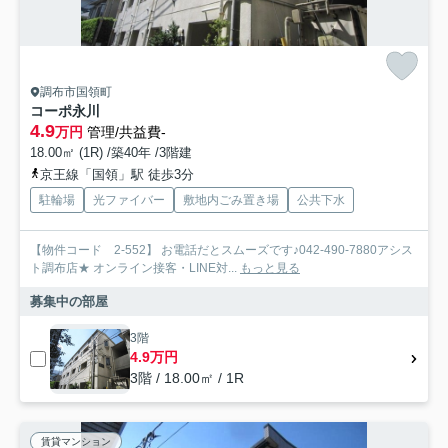
調布市国領町
コーポ永川
4.9
万円
管理/共益費-
18.00㎡ (1R) /築40年 /3階建
京王線「国領」駅 徒歩3分
駐輪場
光ファイバー
敷地内ごみ置き場
公共下水
【物件コード 2-552】 お電話だとスムーズです♪042-490-7880アシス
ト調布店★ オンライン接客・LINE対...
もっと見る
募集中の部屋
3階
4.9万円
3階 / 18.00㎡ / 1R
賃貸マンション