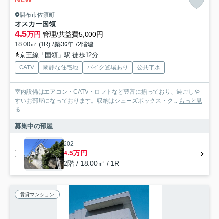
調布市佐須町
オスカー国領
4.5
万円
管理/共益費5,000円
18.00㎡ (1R) /築36年 /2階建
京王線「国領」駅 徒歩12分
CATV
閑静な住宅地
バイク置場あり
公共下水
室内設備はエアコン・CATV・ロフトなど豊富に揃っており、過ごしや
すいお部屋になっております。収納はシューズボックス・ク...
もっと見
る
募集中の部屋
202
4.5万円
2階 / 18.00㎡ / 1R
賃貸マンション