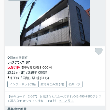
調布市国領町
レジデンスISY
5.9
万円
管理/共益費3,000円
23.18㎡ (1K) /築28年 /3階建
京王線「国領」駅 徒歩11分
インターネット対応
敷地内ごみ置き場
公共下水
【物件コード 2-567】 お電話だとスムーズです♪042-490-7880アシス
ト調布店★ オンライン接客・LINE対...
もっと見る
募集中の部屋