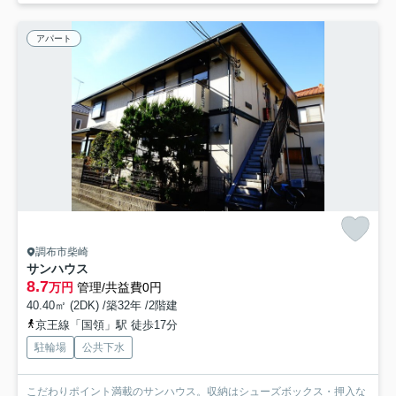
アパート
調布市柴崎
サンハウス
8.7
万円
管理/共益費0円
40.40㎡ (2DK) /築32年 /2階建
京王線「国領」駅 徒歩17分
駐輪場
公共下水
こだわりポイント満載のサンハウス。収納はシューズボックス・押入な