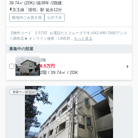
39.74㎡ (2DK) /築38年 /2階建
京王線「国領」駅 徒歩12分
敷地内ごみ置き場
公共下水
【物件コード 2-579】 お電話だとスムーズです♪042-490-7880アシス
ト調布店★ オンライン接客・LINE対...
もっと見る
募集中の部屋
2階
8.5万円
2階 / 39.74㎡ / 2DK
賃貸マンション