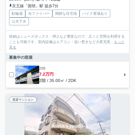
京王線「国領」駅 徒歩7分
駐輪場
光ファイバー
閑静な住宅地
バイク置場あり
公共下水
収納はシューズボックス・押入など豊富なので、広々と空間を利用する
ことも可能です。室内設備はエアコン・追い焚きなど大変充実...
もっと
見る
募集中の部屋
206
7.2万円
2階 / 35.00㎡ / 2DK
賃貸マンション