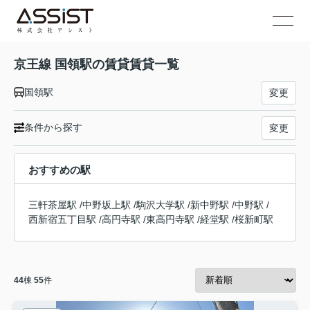
京王線 国領駅の賃貸賃貸一覧
国領駅
変更
条件から探す
変更
おすすめの駅
三軒茶屋駅
/
中野坂上駅
/
駒沢大学駅
/
新中野駅
/
中野駅
/
西新宿五丁目駅
/
高円寺駅
/
東高円寺駅
/
経堂駅
/
桜新町駅
44
棟
55
件