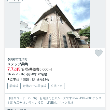
アパート
調布市佐須町
ステップ柴崎
7.7
万円
管理/共益費6,000円
26.92㎡ (1R) /築20年 /2階建
京王線「国領」駅 徒歩18分
駐輪場
敷地内ごみ置き場
公共下水
【物件コード 2-576】 お電話だとスムーズです♪042-490-7880アシス
ト調布店★ オンライン接客・LINE対...
もっと見る