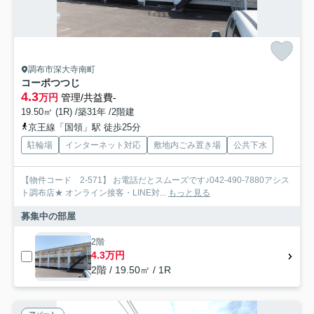
調布市深大寺南町
コーポつつじ
4.3
万円
管理/共益費-
19.50㎡ (1R) /築31年 /2階建
京王線「国領」駅 徒歩25分
駐輪場
インターネット対応
敷地内ごみ置き場
公共下水
【物件コード 2-571】 お電話だとスムーズです♪042-490-7880アシス
ト調布店★ オンライン接客・LINE対...
もっと見る
募集中の部屋
2階
4.3万円
2階 / 19.50㎡ / 1R