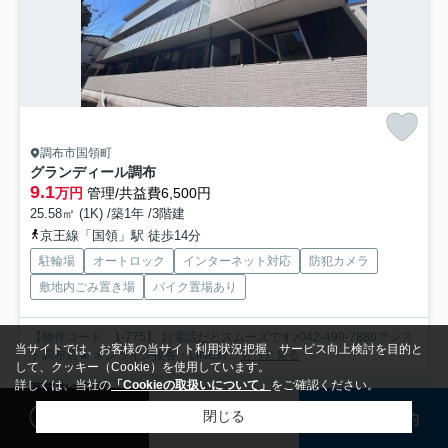
調布市国領町
グランディール調布
9.1
万円
管理/共益費6,500円
25.58㎡ (1K) /築1年 /3階建
京王線「国領」駅 徒歩14分
駐輪場
オートロック
インターネット対応
防犯カメラ
敷地内ごみ置き場
バイク置場あり
【物件コード 1-775】 お電話だとスムーズです♪042-490-7880アシス
当サイトでは、お客様の当サイト利用状況把握、サービス向上検討を目的と
ト調布店★ オンライン接客・LINE対...
もっと見る
して、クッキー（Cookie）を使用しています。
詳しくは、当社の
「Cookieの取扱いについて」
をご確認ください。
募集中の部屋
閲覧履歴
検討リスト
来店予約
閉じる
検索条件を変更
まとめてお問い合わせ
1階
9.1万円