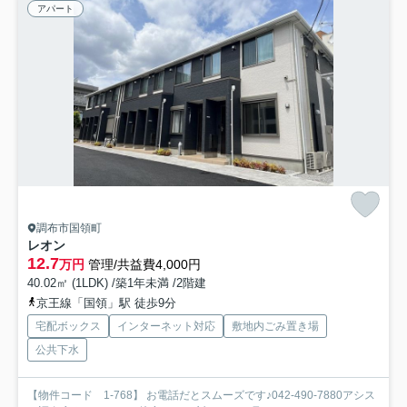
アパート
調布市国領町
レオン
12.7
万円
管理/共益費4,000円
40.02㎡ (1LDK) /築1年未満 /2階建
京王線「国領」駅 徒歩9分
宅配ボックス
インターネット対応
敷地内ごみ置き場
公共下水
【物件コード 1-768】 お電話だとスムーズです♪042-490-7880アシス