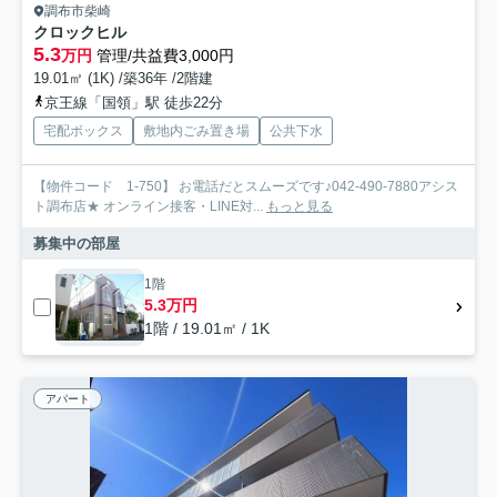
調布市柴崎
クロックヒル
5.3
万円
管理/共益費3,000円
19.01㎡ (1K) /築36年 /2階建
京王線「国領」駅 徒歩22分
宅配ボックス
敷地内ごみ置き場
公共下水
【物件コード 1-750】 お電話だとスムーズです♪042-490-7880アシス
ト調布店★ オンライン接客・LINE対...
もっと見る
募集中の部屋
1階
5.3万円
1階 / 19.01㎡ / 1K
アパート