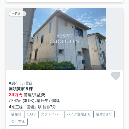
一戸建て
調布市八雲台
国領貸家Ｂ棟
23
万円
管理/共益費-
79.42㎡ (3LDK) /築16年 /2階建
京王線「国領」駅 徒歩7分
駐輪場
CATV
光ファイバー
バイク置場あり
駐車2台可
公共下水