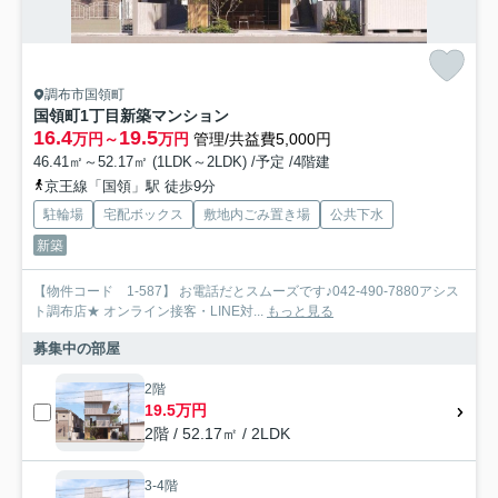
調布市国領町
国領町1丁目新築マンション
16.4
19.5
万円～
万円
管理/共益費5,000円
46.41㎡～52.17㎡ (1LDK～2LDK) /予定 /4階建
京王線「国領」駅 徒歩9分
駐輪場
宅配ボックス
敷地内ごみ置き場
公共下水
新築
【物件コード 1-587】 お電話だとスムーズです♪042-490-7880アシス
ト調布店★ オンライン接客・LINE対...
もっと見る
募集中の部屋
2階
19.5万円
2階 / 52.17㎡ / 2LDK
3-4階