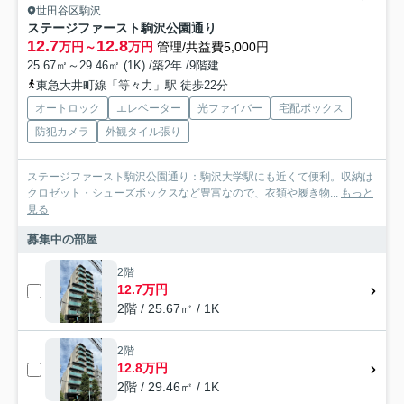
世田谷区駒沢
ステージファースト駒沢公園通り
12.7
12.8
万円～
万円
管理/共益費5,000円
25.67㎡～29.46㎡ (1K) /築2年 /9階建
東急大井町線「等々力」駅 徒歩22分
オートロック
エレベーター
光ファイバー
宅配ボックス
防犯カメラ
外観タイル張り
ステージファースト駒沢公園通り：駒沢大学駅にも近くて便利。収納は
クロゼット・シューズボックスなど豊富なので、衣類や履き物...
もっと
見る
募集中の部屋
2階
12.7万円
2階 / 25.67㎡ / 1K
2階
12.8万円
2階 / 29.46㎡ / 1K