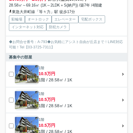
28.58㎡～69.16㎡ (1K～2LDK＋S(納戸)) /築7年 /4階建
東急大井町線「等々力」駅 徒歩17分
駐輪場
オートロック
エレベーター
宅配ボックス
インターネット対応
防犯カメラ
◆お問合せ番号：A-793◆お気軽にアシスト自由が丘店まで！LINE対応
可能！Tel【03-3725-7311】
募集中の部屋
1階
10.5万円
1階 / 28.58㎡ / 1K
1階
10.5万円
1階 / 28.58㎡ / 1K
1階
10.5万円
1階 / 28.58㎡ / 1K