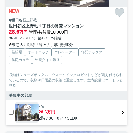
NEW
世田谷区上野毛
世田谷区上野毛１丁目の賃貸マンション
28.6
万円
管理/共益費10,000円
86.40㎡ (3LDK) /築17年 /5階建
東急大井町線「等々力」駅 徒歩9分
駐輪場
オートロック
エレベーター
宅配ボックス
防犯カメラ
外観タイル張り
収納はシューズボックス・ウォークインクロゼットなどが備え付けられ
ているので、衣類や日用品の収納に重宝します。室内設備はエ...
もっと
見る
募集中の部屋
2階
28.6万円
2階 / 86.40㎡ / 3LDK