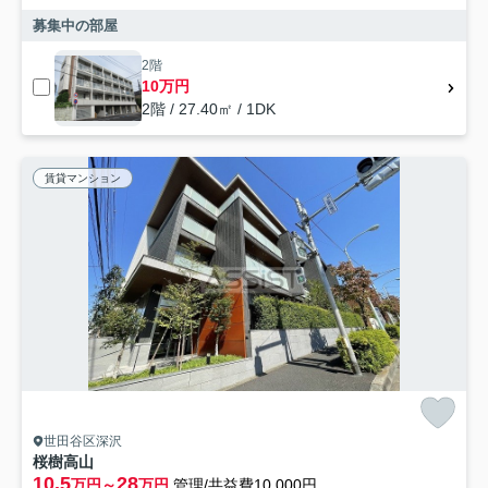
募集中の部屋
2階
10万円
2階 / 27.40㎡ / 1DK
賃貸マンション
世田谷区深沢
桜樹高山
10.5
28
万円～
万円
管理/共益費10,000円