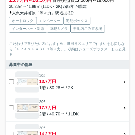
万円～
万円
管理/共益費12,000円～18,000円
30.28㎡～41.99㎡ (1LDK～2K) /築2年 /4階建
東急大井町線「等々力」駅 徒歩3分
オートロック
エレベーター
宅配ボックス
インターネット対応
防犯カメラ
敷地内ごみ置き場
こだわりで選びたい方におすすめ。世田谷区エリアで住まいをお探しな
ら「ＧＲＡＮ ＰＡＳＥＯ等々力」。収納はシューズボックス...
もっと見
る
募集中の部屋
105
13.7万円
1階 / 30.28㎡ / 2K
206
17.7万円
2階 / 40.70㎡ / 1LDK
305
14.2万円