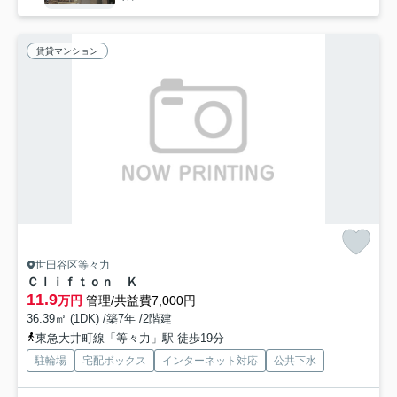
賃貸マンション
世田谷区等々力
Ｃｌｉｆｔｏｎ Ｋ
11.9
万円
管理/共益費7,000円
36.39㎡ (1DK) /築7年 /2階建
東急大井町線「等々力」駅 徒歩19分
駐輪場
宅配ボックス
インターネット対応
公共下水