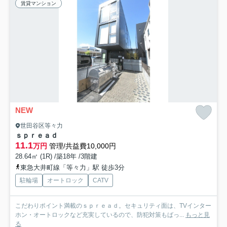
賃貸マンション
NEW
世田谷区等々力
ｓｐｒｅａｄ
11.1
万円
管理/共益費10,000円
28.64㎡ (1R) /築18年 /3階建
東急大井町線「等々力」駅 徒歩3分
駐輪場
オートロック
CATV
こだわりポイント満載のｓｐｒｅａｄ。セキュリティ面は、TVインター
ホン・オートロックなど充実しているので、防犯対策もばっ...
もっと見
る