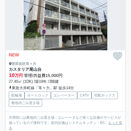
NEW
世田谷区等々力
カスタリア尾山台
10
万円
管理/共益費15,000円
27.40㎡ (1DK) /築19年 /3階建
東急大井町線「等々力」駅 徒歩14分
駐輪場
オートロック
エレベーター
CATV
宅配ボックス
敷地内ごみ置き場
共用部には敷地内ごみ置き場・エレベータなど様々な設備やサービスが
揃っているので便利です。室内設備はシステムキッチン・BS...
もっと見
る