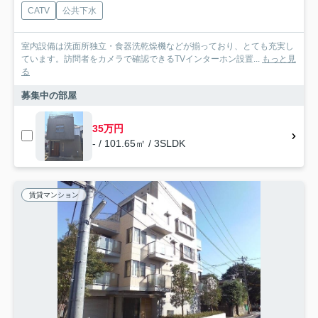
CATV
公共下水
室内設備は洗面所独立・食器洗乾燥機などが揃っており、とても充実し
ています。訪問者をカメラで確認できるTVインターホン設置...
もっと見
る
募集中の部屋
35万円
- / 101.65㎡ / 3SLDK
賃貸マンション