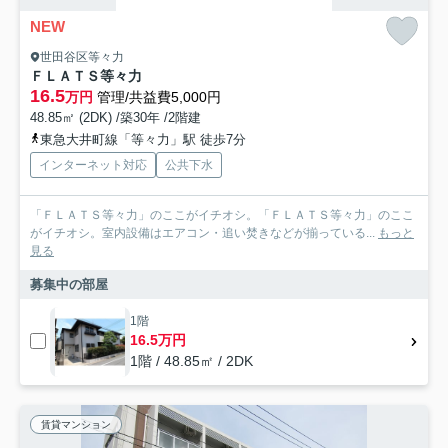
NEW
世田谷区等々力
ＦＬＡＴＳ等々力
16.5
万円
管理/共益費5,000円
48.85㎡ (2DK) /築30年 /2階建
東急大井町線「等々力」駅 徒歩7分
インターネット対応
公共下水
「ＦＬＡＴＳ等々力」のここがイチオシ。「ＦＬＡＴＳ等々力」のここ
がイチオシ。室内設備はエアコン・追い焚きなどが揃っている...
もっと
見る
募集中の部屋
1階
16.5万円
1階 / 48.85㎡ / 2DK
賃貸マンション