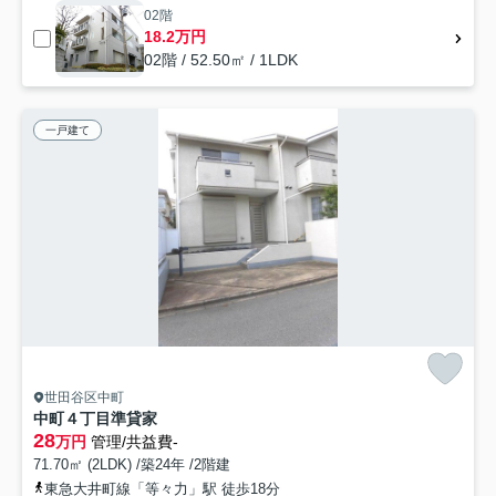
02階
18.2万円
02階 / 52.50㎡ / 1LDK
一戸建て
世田谷区中町
中町４丁目準貸家
28
万円
管理/共益費-
71.70㎡ (2LDK) /築24年 /2階建
東急大井町線「等々力」駅 徒歩18分