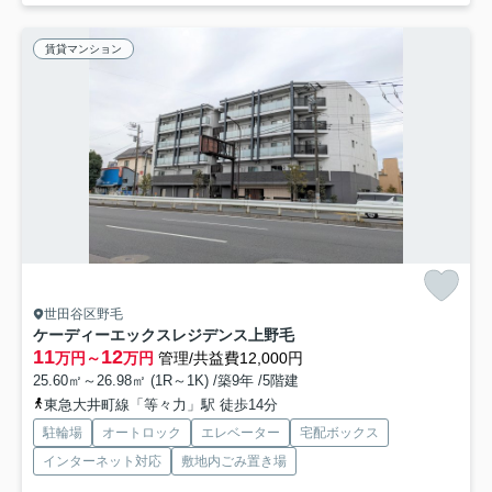
賃貸マンション
世田谷区野毛
ケーディーエックスレジデンス上野毛
11
12
万円～
万円
管理/共益費12,000円
25.60㎡～26.98㎡ (1R～1K) /築9年 /5階建
東急大井町線「等々力」駅 徒歩14分
駐輪場
オートロック
エレベーター
宅配ボックス
インターネット対応
敷地内ごみ置き場