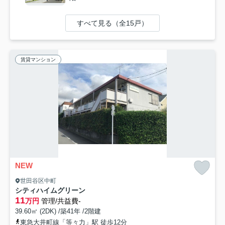
すべて見る（全15戸）
賃貸マンション
NEW
世田谷区中町
シティハイムグリーン
11
万円
管理/共益費-
39.60㎡ (2DK) /築41年 /2階建
東急大井町線「等々力」駅 徒歩12分