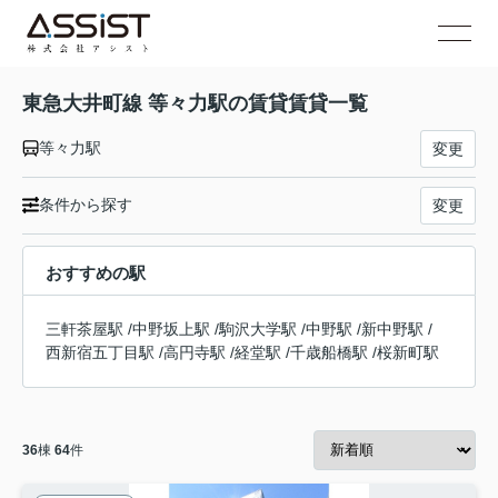
東急大井町線 等々力駅の賃貸賃貸一覧
等々力駅
変更
条件から探す
変更
おすすめの駅
三軒茶屋駅
/
中野坂上駅
/
駒沢大学駅
/
中野駅
/
新中野駅
/
西新宿五丁目駅
/
高円寺駅
/
経堂駅
/
千歳船橋駅
/
桜新町駅
36
棟
64
件