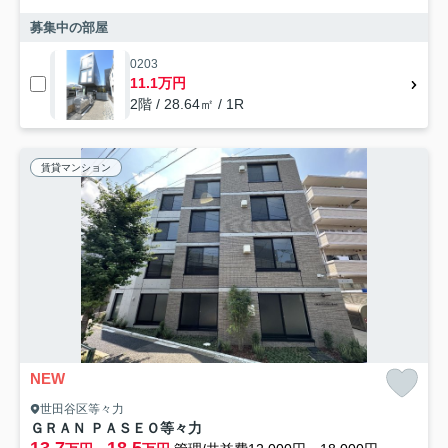
募集中の部屋
0203
11.1万円
2階 / 28.64㎡ / 1R
賃貸マンション
NEW
世田谷区等々力
ＧＲＡＮ ＰＡＳＥＯ等々力
13.7
18.5