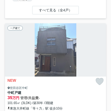
すべて見る（全4戸）
一戸建て
NEW
世田谷区中町
中町戸建
35
万円
管理/共益費-
101.65㎡ (3LDK) /築30年 /3階建
東急大井町線「等々力」駅 徒歩10分