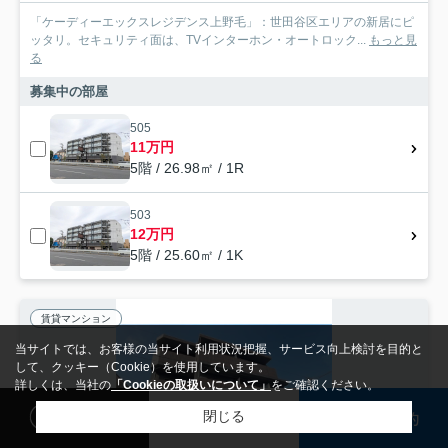
「ケーディーエックスレジデンス上野毛」：世田谷区エリアの新居にピ
ッタリ。セキュリティ面は、TVインターホン・オートロック...
もっと見
る
募集中の部屋
505
11万円
5階 / 26.98㎡ / 1R
503
12万円
5階 / 25.60㎡ / 1K
賃貸マンション
当サイトでは、お客様の当サイト利用状況把握、サービス向上検討を目的と
して、クッキー（Cookie）を使用しています。
詳しくは、当社の
「Cookieの取扱いについて」
をご確認ください。
閲覧履歴
検討リスト
来店予約
閉じる
検索条件を変更
まとめてお問い合わせ