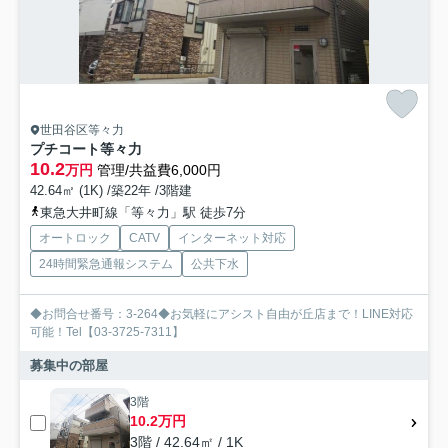
世田谷区等々力
プチコート等々力
10.2
万円
管理/共益費6,000円
42.64㎡ (1K) /築22年 /3階建
東急大井町線「等々力」駅 徒歩7分
オートロック
CATV
インターネット対応
24時間緊急通報システム
公共下水
◆お問合せ番号：3-264◆お気軽にアシスト自由が丘店まで！LINE対応
可能！Tel【03-3725-7311】
募集中の部屋
3階
10.2万円
3階 / 42.64㎡ / 1K