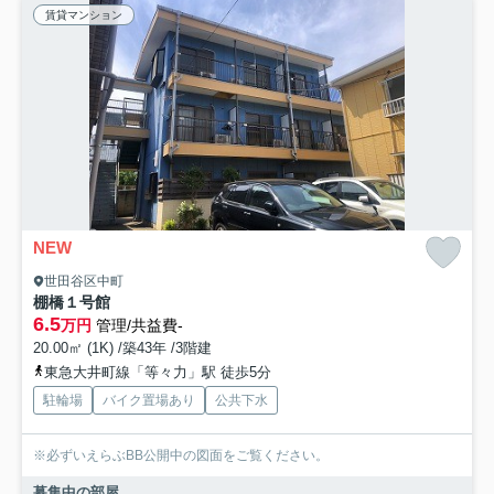
賃貸マンション
NEW
世田谷区中町
棚橋１号館
6.5
万円
管理/共益費-
20.00㎡ (1K) /築43年 /3階建
東急大井町線「等々力」駅 徒歩5分
駐輪場
バイク置場あり
公共下水
※必ずいえらぶBB公開中の図面をご覧ください。
募集中の部屋