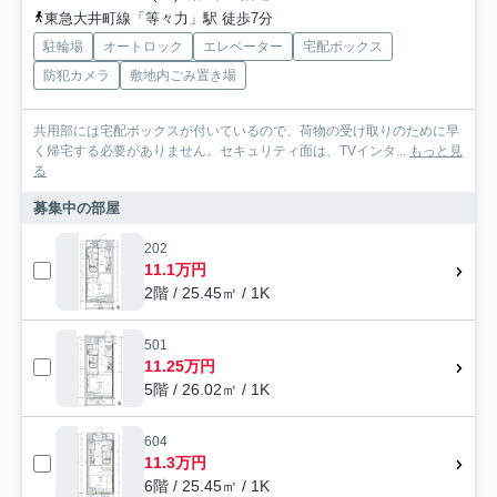
東急大井町線「等々力」駅 徒歩7分
駐輪場
オートロック
エレベーター
宅配ボックス
防犯カメラ
敷地内ごみ置き場
共用部には宅配ボックスが付いているので、荷物の受け取りのために早
く帰宅する必要がありません。セキュリティ面は、TVインタ...
もっと見
る
募集中の部屋
202
11.1万円
2階 / 25.45㎡ / 1K
501
11.25万円
5階 / 26.02㎡ / 1K
604
11.3万円
6階 / 25.45㎡ / 1K