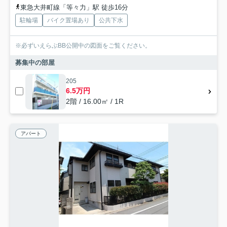
東急大井町線「等々力」駅 徒歩16分
駐輪場
バイク置場あり
公共下水
※必ずいえらぶBB公開中の図面をご覧ください。
募集中の部屋
205
6.5万円
2階 / 16.00㎡ / 1R
アパート