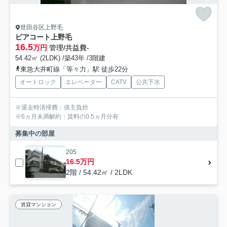
世田谷区上野毛
ピアコート上野毛
16.5
万円
管理/共益費-
54.42㎡ (2LDK) /築43年 /3階建
東急大井町線「等々力」駅 徒歩22分
オートロック
エレベーター
CATV
公共下水
※退去時清掃費：借主負担
※6ヵ月未満解約：賃料の0.5ヵ月分有
募集中の部屋
205
16.5万円
2階 / 54.42㎡ / 2LDK
賃貸マンション