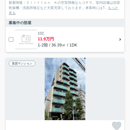
新着情報：Ｃｌｉｆｔｏｎ Ｋの空室情報ならコチラ。室内設備は浴室
乾燥機・洗面所独立など大変充実しております。来客時にはT...
もっと
見る
募集中の部屋
102
11.9万円
1-2階 / 36.39㎡ / 1DK
賃貸マンション