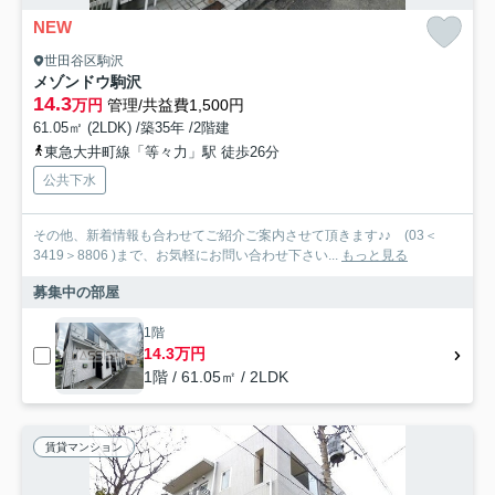
NEW
世田谷区駒沢
メゾンドウ駒沢
14.3
万円
管理/共益費1,500円
61.05㎡ (2LDK) /築35年 /2階建
東急大井町線「等々力」駅 徒歩26分
公共下水
その他、新着情報も合わせてご紹介ご案内させて頂きます♪♪ (03＜
3419＞8806 )まで、お気軽にお問い合わせ下さい...
もっと見る
募集中の部屋
1階
14.3万円
1階 / 61.05㎡ / 2LDK
賃貸マンション