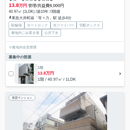
13.8
万円
管理/共益費8,000円
40.97㎡ (1LDK) /築10年 /3階建
東急大井町線「等々力」駅 徒歩4分
駐輪場
オートロック
光ファイバー
宅配ボックス
敷地内ごみ置き場
公共下水
※敷地内全室禁煙
募集中の部屋
1階
13.8万円
1階 / 40.97㎡ / 1LDK
賃貸マンション