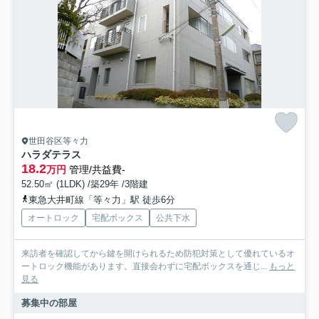
世田谷区等々力
ハラダテラス
18.2
万円
管理/共益費-
52.50㎡ (1LDK) /築29年 /3階建
東急大井町線「等々力」駅 徒歩6分
オートロック
宅配ボックス
公共下水
来訪者を確認してから鍵を開けられるため防犯対策として優れているオ
ートロック機能があります。直接会わずに宅配ボックスを通じ...
もっと
見る
募集中の部屋