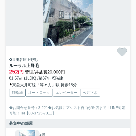
世田谷区上野毛
ルーラル上野毛
25
万円
管理/共益費20,000円
81.57㎡ (1LDK) /築37年 /5階建
東急大井町線「等々力」駅 徒歩15分
駐輪場
オートロック
エレベーター
公共下水
◆お問合せ番号：3-221◆お気軽にアシスト自由が丘店まで！LINE対応
可能！Tel【03-3725-7311】
募集中の部屋
2階