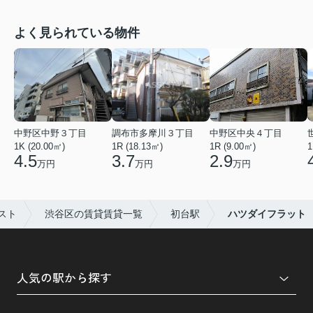
よく見られている物件
中野区中野３丁目
調布市多摩川３丁目
中野区中央４丁目
1K (20.00㎡)
1R (18.13㎡)
1R (9.00㎡)
1
4.5
3.7
2.9
万円
万円
万円
スト
渋谷区の賃貸賃貸一覧
初台駅
ハツダイフラット
人気の駅から探す