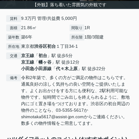
【外観】落ち着いた雰囲気の外観です
9.3万円 管理/共益費 5,000円
賃料
21.86㎡
1R
面積
間取り
築6年
1階/3階建
築年数
所在階
東京都
渋谷区
初台
１丁目34-1
所在地
京王線
「
初台
」駅 徒歩5分
交通
京王線
「
幡ヶ谷
」駅 徒歩12分
小田急小田原線
「
代々木上原
」駅 徒歩22分
令和2年築で、多くの方がご満足の物件はこちらです。
備考
通風良好の涼しく気持ちの良い空間をご提供いたしま
す。よくお出かけをする方にも便利な、2駅利用可能な
物件です。短時間でごみ出しを終えられるように、敷地
内にゴミ置き場をつけております。渋谷区の初台周辺の
物件のことなら、03-5355-5617か
shimotaka5617@assist-jpn.comからご連絡ください。
数多くの物件情報をご用意してます。