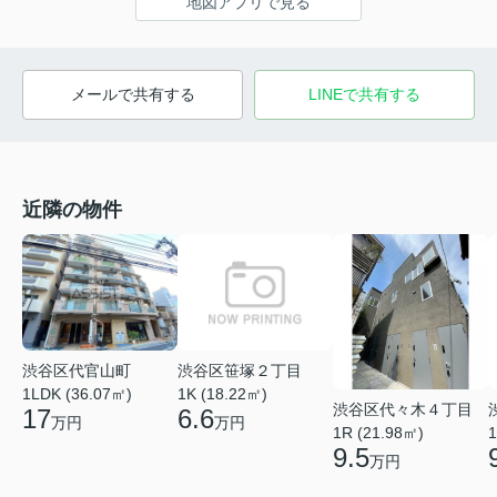
地図アプリで見る
メールで共有する
LINEで共有する
近隣の物件
渋谷区代官山町
渋谷区笹塚２丁目
1LDK (36.07㎡)
1K (18.22㎡)
渋谷区代々木４丁目
17
6.6
万円
万円
1R (21.98㎡)
1
9.5
万円