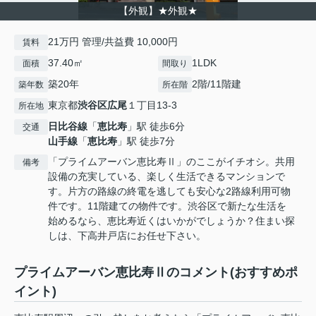
【外観】★外観★
21万円 管理/共益費 10,000円
賃料
37.40㎡
1LDK
面積
間取り
築20年
2階/11階建
築年数
所在階
東京都
渋谷区
広尾
１丁目13-3
所在地
日比谷線
「
恵比寿
」駅 徒歩6分
交通
山手線
「
恵比寿
」駅 徒歩7分
「プライムアーバン恵比寿Ⅱ」のここがイチオシ。共用
備考
設備の充実している、楽しく生活できるマンションで
す。片方の路線の終電を逃しても安心な2路線利用可物
件です。11階建ての物件です。渋谷区で新たな生活を
始めるなら、恵比寿近くはいかがでしょうか？住まい探
しは、下高井戸店にお任せ下さい。
プライムアーバン恵比寿Ⅱのコメント(おすすめポ
イント)