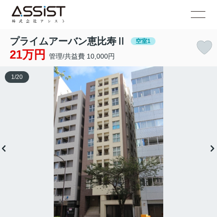
プライムアーバン恵比寿Ⅱ
空室1
21万円
管理/共益費 10,000円
1
/
20