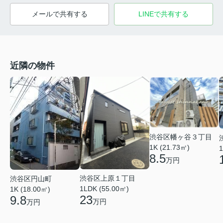
メールで共有する
LINEで共有する
近隣の物件
渋谷区幡ヶ谷３丁目
1K (21.73㎡)
1
8.5
万円
渋谷区上原１丁目
渋谷区円山町
1LDK (55.00㎡)
1K (18.00㎡)
23
9.8
万円
万円