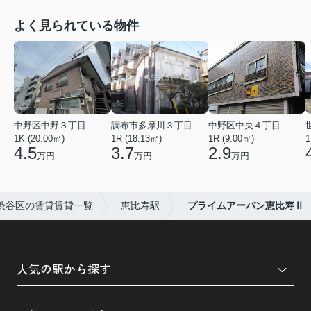
よく見られている物件
中野区中野３丁目
調布市多摩川３丁目
中野区中央４丁目
1K (20.00㎡)
1R (18.13㎡)
1R (9.00㎡)
1
4.5
3.7
2.9
万円
万円
万円
渋谷区の賃貸賃貸一覧
恵比寿駅
プライムアーバン恵比寿Ⅱ
人気の駅から探す