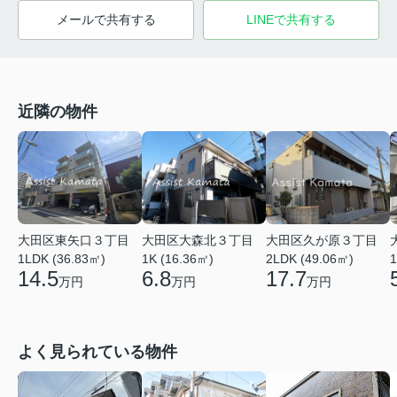
メールで共有する
LINEで共有する
近隣の物件
大田区東矢口３丁目
大田区久が原３丁目
大田区大森北３丁目
1LDK (36.83㎡)
2LDK (49.06㎡)
1
1K (16.36㎡)
14.5
17.7
6.8
万円
万円
万円
よく見られている物件