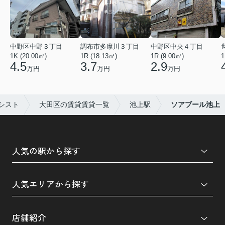
中野区中野３丁目
調布市多摩川３丁目
中野区中央４丁目
1K (20.00㎡)
1R (18.13㎡)
1R (9.00㎡)
1
4.5
3.7
2.9
万円
万円
万円
シスト
大田区の賃貸賃貸一覧
池上駅
ソアブール池上
人気の駅から探す
人気エリアから探す
店舗紹介