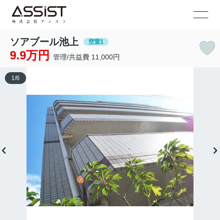
ソアブール池上
空室1
9.9万円
管理/共益費 11,000円
1
/
6