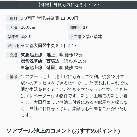
【外観】外観も気になるポイント
9.9万円 管理/共益費 11,000円
賃料
20.06㎡
1K
面積
間取り
築20年
2階/7階建
築年数
所在階
東京都
大田区
中央
８丁目7-18
所在地
東急池上線
「
池上
」駅 徒歩12分
交通
都営浅草線
「
西馬込
」駅 徒歩19分
東急池上線
「
蒲田
」駅 徒歩20分
ソアブール池上：池上駅にも近くて便利。徒歩12分で
備考
駅へのアクセスができる物件です。外装もおしゃれで快
適な生活をおくることができるマンションです。こちら
はエレベーター付き物件です。新しい土地での新しい暮
らし。大田区エリアや池上付近にあるお部屋をお探しな
ら、当社にお任せ下さい。素敵なお部屋をご紹介いたし
ます。
ソアブール池上のコメント(おすすめポイント)