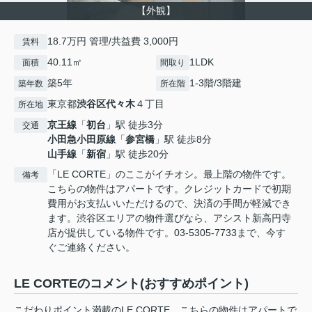
【外観】
18.7万円 管理/共益費 3,000円
賃料
40.11㎡
1LDK
面積
間取り
築5年
1-3階/3階建
築年数
所在階
東京都
渋谷区
代々木
４丁目
所在地
京王線
「
初台
」駅 徒歩3分
交通
小田急小田原線
「
参宮橋
」駅 徒歩8分
山手線
「
新宿
」駅 徒歩20分
「LE CORTE」のここがイチオシ。最上階の物件です。
備考
こちらの物件はアパートです。クレジットカードで初期
費用がお支払いいただけるので、決済の手間が軽減でき
ます。渋谷区エリアの物件選びなら、アシスト新高円寺
店が提供している物件です。03-5305-7733まで、今す
ぐご連絡ください。
LE CORTEのコメント(おすすめポイント)
こだわりポイント満載のLE CORTE。こちらの物件はアパートで