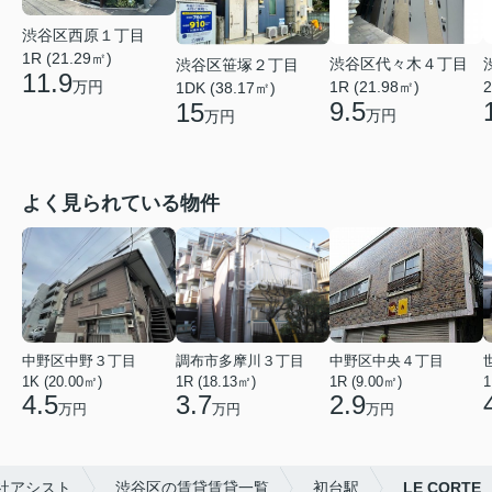
渋谷区西原１丁目
1R (21.29㎡)
渋谷区代々木４丁目
渋谷区笹塚２丁目
11.9
1R (21.98㎡)
2
万円
1DK (38.17㎡)
9.5
15
万円
万円
よく見られている物件
中野区中野３丁目
調布市多摩川３丁目
中野区中央４丁目
1K (20.00㎡)
1R (18.13㎡)
1R (9.00㎡)
1
4.5
3.7
2.9
万円
万円
万円
社アシスト
渋谷区の賃貸賃貸一覧
初台駅
LE CORTE