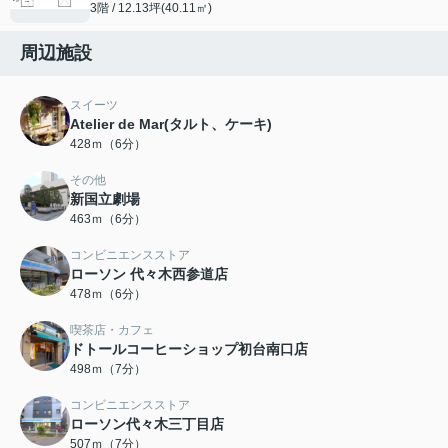
3階 / 12.13坪(40.11㎡)
周辺施設
スイーツ
Atelier de Mar(タルト、ケーキ)
428ｍ（6分）
その他
新国立劇場
463ｍ（6分）
コンビニエンスストア
ローソン 代々木西参道店
478ｍ（6分）
喫茶店・カフェ
ドトールコーヒーショップ初台南口店
498ｍ（7分）
コンビニエンスストア
ローソン代々木三丁目店
507ｍ（7分）