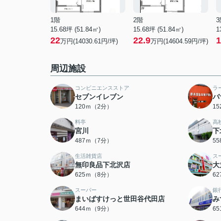
1階
2階
3
15.68坪 (51.84㎡)
15.68坪 (51.84㎡)
1
22
22.9
1
万円(14030.61円/坪)
万円(14604.59円/坪)
周辺施設
コンビニエンスストア
ラ
セブンイレブン
バ
120ｍ（2分）
1
料亭
高
宮川
下
487ｍ（7分）
5
生活雑貨店
ス
無印良品下北沢店
大
625ｍ（8分）
6
スーパー
銀
まいばすけっと世田谷代田店
み
644ｍ（9分）
6