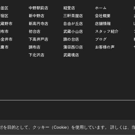
杉並区
中野駅前店
経堂店
ホーム
新宿区
新中野店
三軒茶屋店
会社概要
武蔵野市
新高円寺店
自由が丘店
店舗情報
調布市
初台店
武蔵小山店
スタッフ紹介
小金井市
下高井戸店
旗の台店
ブログ
三鷹市
調布店
蒲田西口店
お客様の声
下北沢店
武蔵境店
を目的として、クッキー（Cookie）を使用しています。
詳しくは、