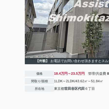
【外観】
お電話でお問い合わせ頂きますとスム
18.4万円～23.5万円
管理/共益費
価格
1LDK～2LDK/43.62㎡～51.84㎡
間取り/面積
東京都
世田谷区
代田
６丁目
所在地