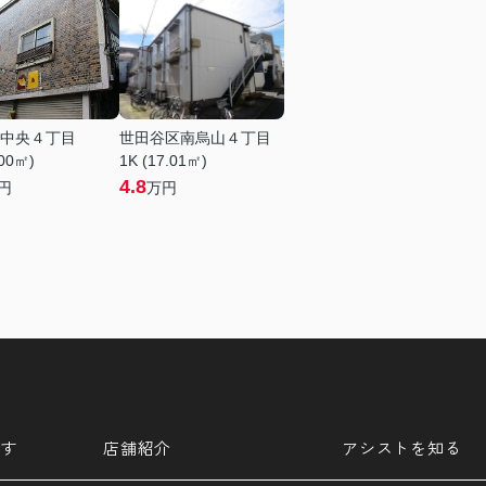
中央４丁目
世田谷区南烏山４丁目
.00㎡)
1K (17.01㎡)
4.8
円
万円
す
店舗紹介
アシストを知る