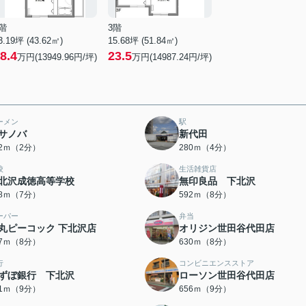
階
3階
3.19坪 (43.62㎡)
15.68坪 (51.84㎡)
8.4
23.5
万円(13949.96円/坪)
万円(14987.24円/坪)
ーメン
駅
サノバ
新代田
52ｍ（2分）
280ｍ（4分）
校
生活雑貨店
北沢成徳高等学校
無印良品 下北沢
58ｍ（7分）
592ｍ（8分）
ーパー
弁当
丸ピーコック 下北沢店
オリジン世田谷代田店
27ｍ（8分）
630ｍ（8分）
行
コンビニエンスストア
ずぼ銀行 下北沢
ローソン世田谷代田店
51ｍ（9分）
656ｍ（9分）