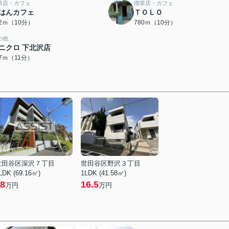
茶店・カフェ
喫茶店・カフェ
はんカフェ
ＴＯＬＯ
32ｍ（10分）
780ｍ（10分）
の他
ニクロ 下北沢店
77ｍ（11分）
世田谷区深沢７丁目
世田谷区野沢３丁目
LDK (69.16㎡)
1LDK (41.58㎡)
8
16.5
万円
万円