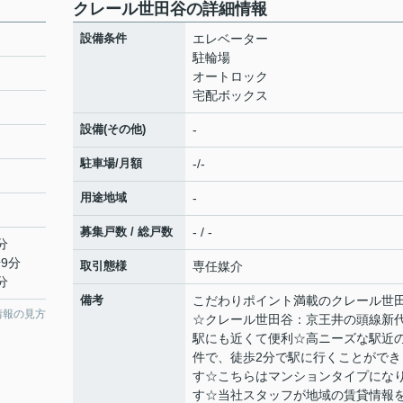
クレール世田谷の詳細情報
設備条件
エレベーター
駐輪場
オートロック
宅配ボックス
設備(その他)
-
駐車場/月額
-/-
用途地域
-
募集戸数 / 総戸数
- / -
分
9分
取引態様
専任媒介
分
備考
こだわりポイント満載のクレール世
情報の見方
☆クレール世田谷：京王井の頭線新
駅にも近くて便利☆高ニーズな駅近
件で、徒歩2分で駅に行くことができ
す☆こちらはマンションタイプにな
す☆当社スタッフが地域の賃貸情報