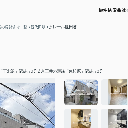
物件検索
会社
クレール世田谷
区の賃貸賃貸一覧
新代田駅
「下北沢」駅徒歩9分
京王井の頭線「東松原」駅徒歩8分