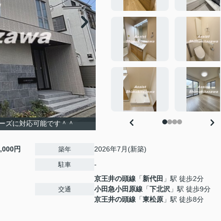
ーズに対応可能です＾＾
8,000円
2026年7月(新築)
築年
-
駐車
京王井の頭線
「
新代田
」駅 徒歩2分
小田急小田原線
「
下北沢
」駅 徒歩9分
交通
京王井の頭線
「
東松原
」駅 徒歩8分