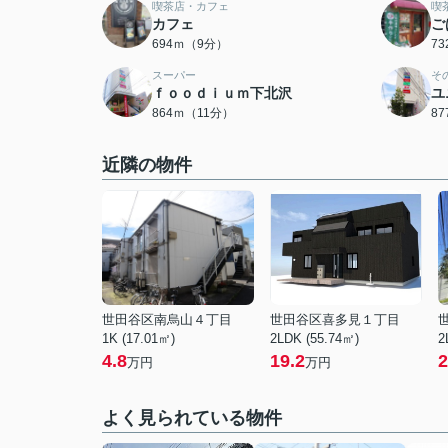
喫茶店・カフェ
喫
カフェ
ご
694ｍ（9分）
7
スーパー
そ
ｆｏｏｄｉｕｍ下北沢
ユ
864ｍ（11分）
8
近隣の物件
世田谷区南烏山４丁目
世田谷区喜多見１丁目
1K (17.01㎡)
2LDK (55.74㎡)
2
4.8
19.2
2
万円
万円
よく見られている物件