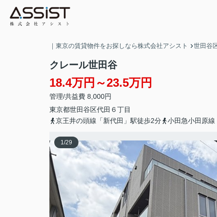
｜東京の賃貸物件をお探しなら株式会社アシスト
世田谷
クレール世田谷
18.4万円～23.5万円
管理/共益費 8,000円
東京都
世田谷区
代田
６丁目
京王井の頭線「新代田」駅徒歩2分
小田急小田原線
1
/
29