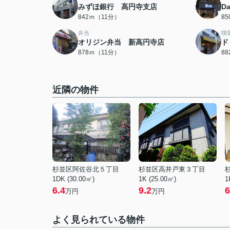
みずほ銀行 高円寺支店
D
842ｍ（11分）
8
弁当
喫
オリジン弁当 新高円寺店
ド
878ｍ（11分）
8
近隣の物件
杉並区阿佐谷北５丁目
杉並区高井戸東３丁目
1DK (30.00㎡)
1K (25.00㎡)
1
6.4
9.2
6
万円
万円
よく見られている物件