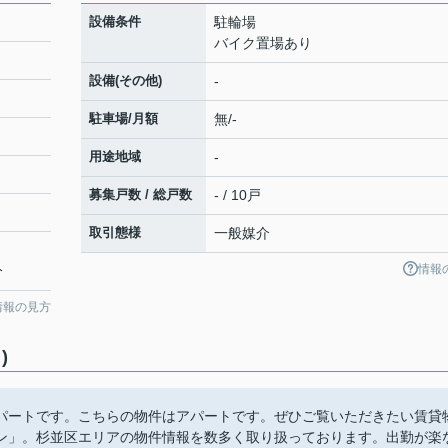
設備条件
駐輪場
バイク置場あり
設備(その他)
-
駐車場/月額
無/-
用途地域
-
募集戸数 / 総戸数
- / 10戸
取引態様
一般媒介
情報
分
情報の見方
)
パートです。こちらの物件はアパートです。ぜひご覧いただきたい賃貸
ン」。杉並区エリアの物件情報を数多く取り扱っております。出勤が楽