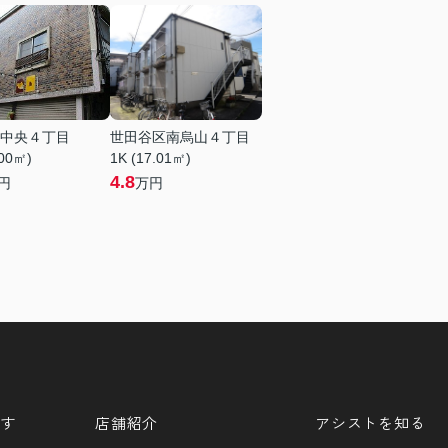
中央４丁目
世田谷区南烏山４丁目
.00㎡)
1K (17.01㎡)
4.8
円
万円
す
店舗紹介
アシストを知る