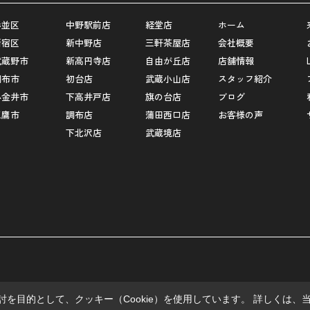
杉並区
中野駅前店
経堂店
ホーム
新宿区
新中野店
三軒茶屋店
会社概要
武蔵野市
新高円寺店
自由が丘店
店舗情報
調布市
初台店
武蔵小山店
スタッフ紹介
小金井市
下高井戸店
旗の台店
ブログ
三鷹市
調布店
蒲田西口店
お客様の声
下北沢店
武蔵境店
を目的として、クッキー（Cookie）を使用しています。
詳しくは、