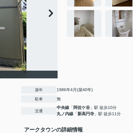
1986年4月(築40年)
築年
無
駐車
中央線
「
阿佐ケ谷
」駅 徒歩10分
交通
丸ノ内線
「
新高円寺
」駅 徒歩11分
アークタウンの詳細情報