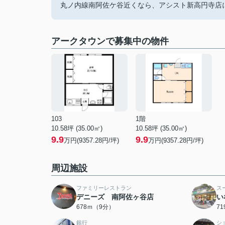
丸ノ内線南阿佐ケ谷近くなら、アシスト新高円寺店
アークタウンで募集中の物件
103
1階
10.58坪 (35.00㎡)
10.58坪 (35.00㎡)
9.9
9.9
万円(9357.28円/坪)
万円(9357.28円/坪)
周辺施設
ファミリーレストラン
ス
デニーズ 南阿佐ヶ谷店
い
678ｍ（9分）
7
銀行
シ