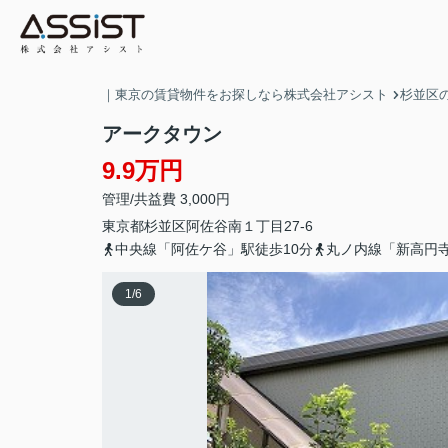
｜東京の賃貸物件をお探しなら株式会社アシスト
杉並区
アークタウン
9.9万円
管理/共益費 3,000円
東京都
杉並区
阿佐谷南
１丁目27-6
中央線「阿佐ケ谷」駅徒歩10分
丸ノ内線「新高円寺
1
/
6