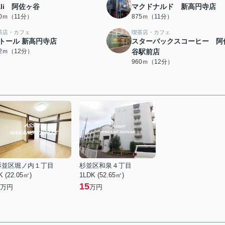
ali 阿佐ヶ谷
マクドナルド 新高円寺店
50ｍ（11分）
875ｍ（11分）
茶店・カフェ
喫茶店・カフェ
トール 新高円寺店
スターバックスコーヒー 阿
82ｍ（12分）
谷駅前店
960ｍ（12分）
杉並区堀ノ内１丁目
杉並区和泉４丁目
K (22.05㎡)
1LDK (52.65㎡)
15
万円
万円