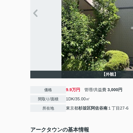
【外観】
9.9万円
管理/共益費
3,000円
価格
1DK/35.00㎡
間取り/面積
東京都
杉並区
阿佐谷南
１丁目27-6
所在地
アークタウンの基本情報