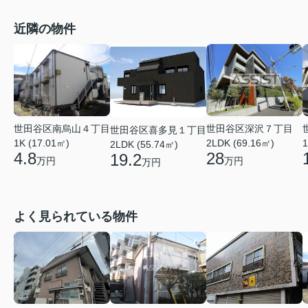
近隣の物件
世田谷区南烏山４丁目
世田谷区深沢７丁目
世田谷区喜多見１丁目
1K (17.01㎡)
2LDK (69.16㎡)
1
2LDK (55.74㎡)
4.8
28
19.2
万円
万円
万円
よく見られている物件