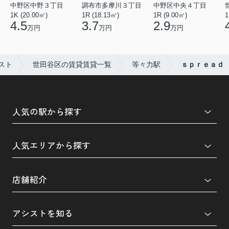
中野区中野３丁目
調布市多摩川３丁目
中野区中央４丁目
1K (20.00㎡)
1R (18.13㎡)
1R (9.00㎡)
1
4.5
3.7
2.9
万円
万円
万円
スト
世田谷区の賃貸賃貸一覧
等々力駅
ｓｐｒｅａｄ
人気の駅から探す
人気エリアから探す
店舗紹介
アシストを知る