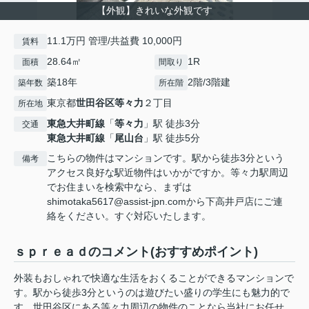
【外観】きれいな外観です
11.1万円 管理/共益費 10,000円
賃料
28.64㎡
1R
面積
間取り
築18年
2階/3階建
築年数
所在階
東京都
世田谷区
等々力
２丁目
所在地
東急大井町線
「
等々力
」駅 徒歩3分
交通
東急大井町線
「
尾山台
」駅 徒歩5分
こちらの物件はマンションです。駅から徒歩3分という
備考
アクセス良好な駅近物件はいかがですか。等々力駅周辺
でお住まいを検索中なら、まずは
shimotaka5617@assist-jpn.comから下高井戸店にご連
絡をください。すぐ対応いたします。
ｓｐｒｅａｄのコメント(おすすめポイント)
外装もおしゃれで快適な生活をおくることができるマンションで
す。駅から徒歩3分というのは遊びたい盛りの学生にも魅力的で
す。世田谷区にある等々力周辺の物件のことなら当社にお任せ