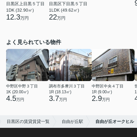
目黒区上目黒５丁目
目黒区下目黒５丁目
1DK (32.90㎡)
1LDK (49.62㎡)
12.3
22
万円
万円
よく見られている物件
中野区中野３丁目
調布市多摩川３丁目
中野区中央４丁目
1K (20.00㎡)
1R (18.13㎡)
1R (9.00㎡)
1
4.5
3.7
2.9
万円
万円
万円
目黒区の賃貸賃貸一覧
自由が丘駅
自由が丘オークヒル