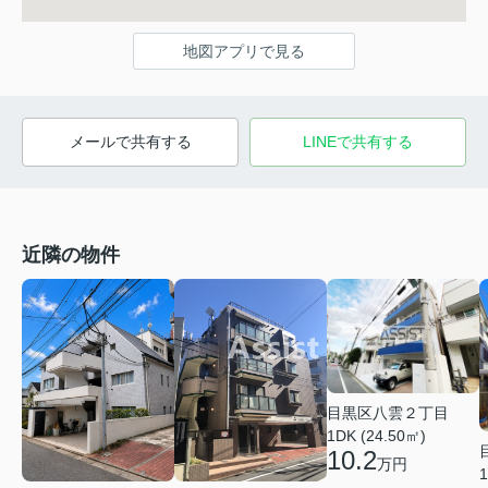
地図アプリで見る
メールで共有する
LINEで共有する
近隣の物件
目黒区八雲２丁目
1DK (24.50㎡)
10.2
万円
1