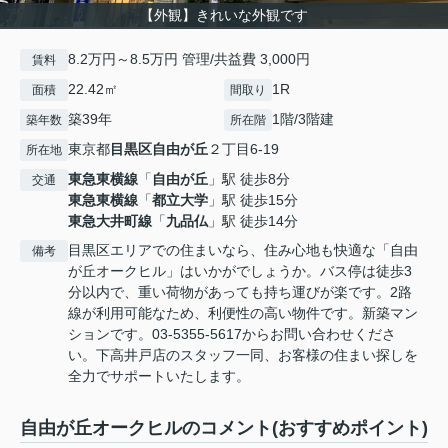
【外観】きれいな外観です
8.2万円～8.5万円 管理/共益費 3,000円
賃料
22.42㎡
1R
面積
間取り
築39年
1階/3階建
築年数
所在階
東京都
目黒区
自由が丘
２丁目6-19
所在地
東急東横線
「
自由が丘
」駅 徒歩8分
交通
東急東横線
「
都立大学
」駅 徒歩15分
東急大井町線
「
九品仏
」駅 徒歩14分
目黒区エリアでの住まいなら、住み心地も快適な「自由
備考
が丘オークヒル」はいかがでしょうか。バス停は徒歩3
分以内で、重い荷物があっても持ち運びが楽です。2路
線が利用可能なため、利便性の高い物件です。新築マン
ションです。03-5355-5617からお問い合わせくださ
い。下高井戸店のスタッフ一同、お客様の住まい探しを
全力でサポートいたします。
自由が丘オークヒルのコメント(おすすめポイント)