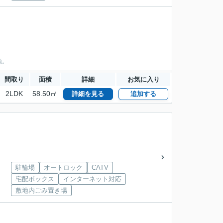
須。
間取り
面積
詳細
お気に入り
2LDK
58.50㎡
詳細を見る
追加する
駐輪場
オートロック
CATV
宅配ボックス
インターネット対応
敷地内ごみ置き場