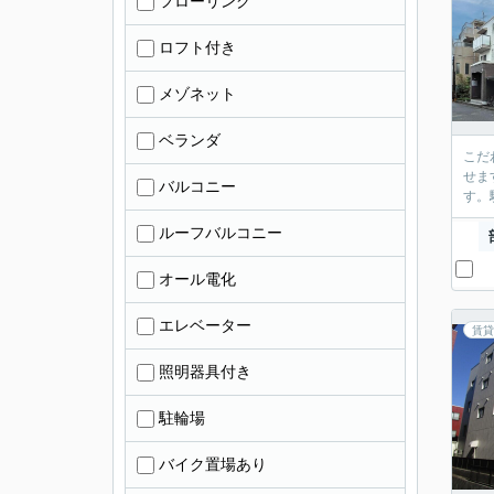
フローリング
ロフト付き
メゾネット
ベランダ
こだ
せま
バルコニー
す。
ルーフバルコニー
オール電化
エレベーター
賃貸
照明器具付き
駐輪場
バイク置場あり