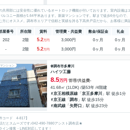
の共用部には安全性に優れているオートロック機能が付いております。室内設備は
バルコニー面積が1.64平米あります。新築マンションです。駅まで徒歩6分なので
む方にオススメ。調布市エリアで信頼と実績を誇る下高井戸店だから、お客様に満足し
部屋番号
所在階
賃料
管理費・共益費
敷金/保証金
礼金
5.2
202
2階
3,000円
0ヶ月
0ヶ月
万円
5.2
-
2階
3,000円
0ヶ月
0ヶ月
万円
マンション
調布市
多摩川
ハイツ工藤
8.5
万円
管理/共益費-
41.68㎡ (1LDK) /築53年 /4階建
京王相模原線
「
京王多摩川
」駅 徒歩1分
京王線
「
調布
」駅 徒歩15分
南武線
「
矢野口
」駅 徒歩23分
件コード 4-817】
話だとスムーズです♪042-490-7880アシスト調布店★
ライン接客・LINE対応してます！