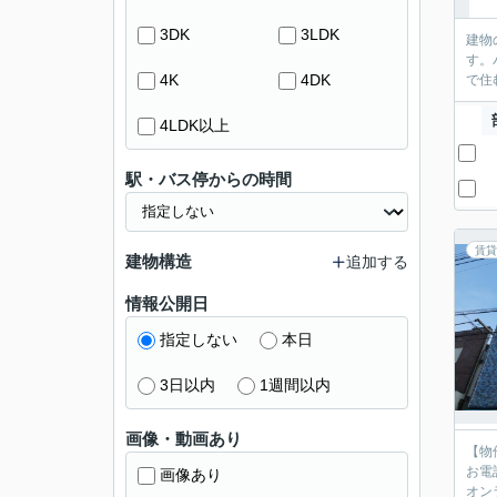
3DK
3LDK
建物
す。
4K
4DK
で住
4LDK以上
駅・バス停からの時間
賃貸
建物構造
追加する
情報公開日
指定しない
本日
3日以内
1週間以内
画像・動画あり
【物
お電
画像あり
オン