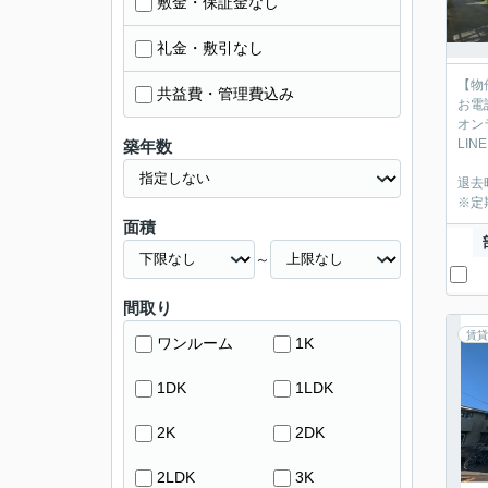
敷金・保証金なし
礼金・敷引なし
【物
共益費・管理費込み
お電
オン
LIN
築年数
退去
※定
面積
～
間取り
賃貸
ワンルーム
1K
1DK
1LDK
2K
2DK
2LDK
3K