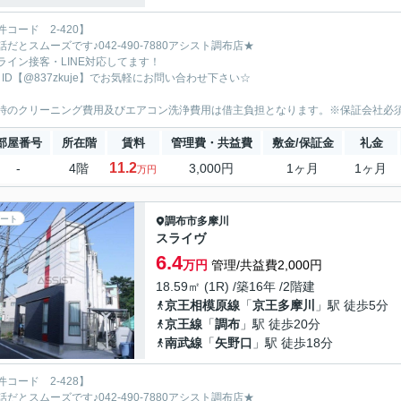
件コード 2-420】
話だとスムーズです♪042-490-7880アシスト調布店★
ライン接客・LINE対応してます！
E ID【@837zkuje】でお気軽にお問い合わせ下さい☆
時のクリーニング費用及びエアコン洗浄費用は借主負担となります。※保証会社必
部屋番号
所在階
賃料
管理費・共益費
敷金/保証金
礼金
11.2
-
4階
3,000円
1ヶ月
1ヶ月
万円
ート
調布市
多摩川
スライヴ
6.4
万円
管理/共益費2,000円
18.59㎡ (1R) /築16年 /2階建
京王相模原線
「
京王多摩川
」駅 徒歩5分
京王線
「
調布
」駅 徒歩20分
南武線
「
矢野口
」駅 徒歩18分
件コード 2-428】
話だとスムーズです♪042-490-7880アシスト調布店★