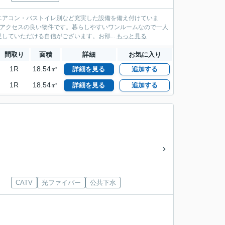
エアコン・バストイレ別など充実した設備を備え付けていま
、アクセスの良い物件です。暮らしやすいワンルームなので一人
ていただける自信がございます。お部...
もっと見る
間取り
面積
詳細
お気に入り
1R
18.54㎡
詳細を見る
追加する
1R
18.54㎡
詳細を見る
追加する
CATV
光ファイバー
公共下水