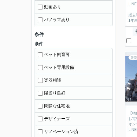
LIN
動画あり
退去
パノラマあり
1年
条件
条件
ペット飼育可
賃貸
ペット専用設備
楽器相談
陽当り良好
閑静な住宅地
【物
デザイナーズ
お電
オン
LIN
リノベーション済