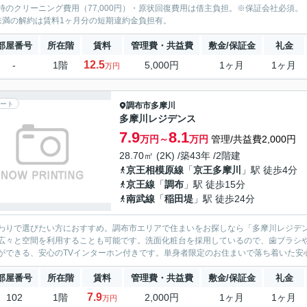
時のクリーニング費用（77,000円）・原状回復費用は借主負担。※保証会社必須。
未満の解約は賃料1ヶ月分の短期違約金負担有。
部屋番号
所在階
賃料
管理費・共益費
敷金/保証金
礼金
12.5
-
1階
5,000円
1ヶ月
1ヶ月
万円
ート
調布市
多摩川
多摩川レジデンス
7.9
8.1
万円～
万円
管理/共益費2,000円
28.70㎡ (2K) /築43年 /2階建
京王相模原線
「
京王多摩川
」駅 徒歩4分
京王線
「
調布
」駅 徒歩15分
南武線
「
稲田堤
」駅 徒歩24分
わりで選びたい方におすすめ。調布市エリアで住まいをお探しなら「多摩川レジデ
広々と空間を利用することも可能です。洗面化粧台を採用しているので、歯ブラシ
ができる、安心のTVインターホン付きです。単身者限定のお住まいで落ち着いた安心
部屋番号
所在階
賃料
管理費・共益費
敷金/保証金
礼金
7.9
102
1階
2,000円
1ヶ月
1ヶ月
万円