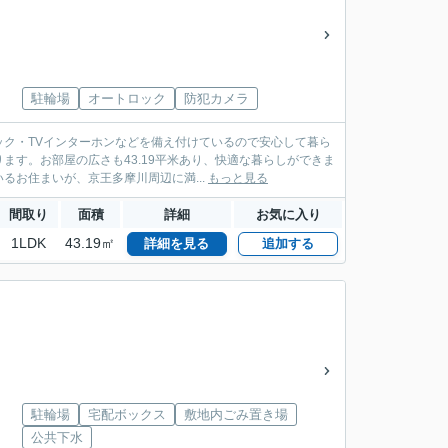
駐輪場
オートロック
防犯カメラ
ク・TVインターホンなどを備え付けているので安心して暮ら
す。お部屋の広さも43.19平米あり、快適な暮らしができま
お住まいが、京王多摩川周辺に満...
もっと見る
間取り
面積
詳細
お気に入り
1LDK
43.19㎡
詳細を見る
追加する
駐輪場
宅配ボックス
敷地内ごみ置き場
公共下水