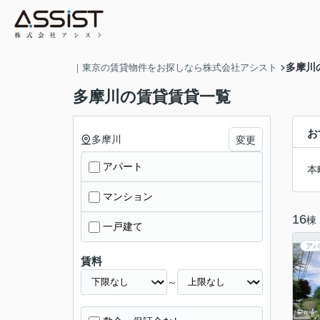
多摩川
｜東京の賃貸物件をお探しなら株式会社アシスト
多摩川の賃貸賃貸一覧
お
多摩川
変更
アパート
本
マンション
16
棟
一戸建て
アパ
賃料
～