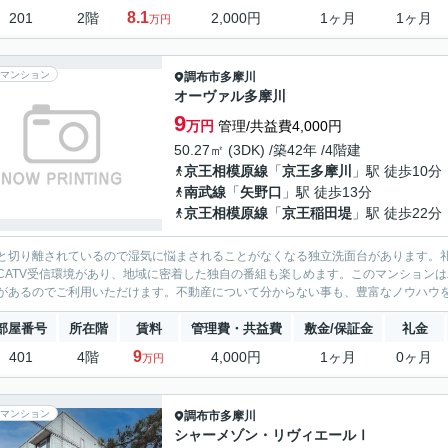
8.1
201
2階
2,000円
1ヶ月
1ヶ月
万円
マンション
調布市
多摩川
オーヴァル多摩川
9
万円
管理/共益費4,000円
50.27㎡ (3DK) /築42年 /4階建
京王相模原線
「
京王多摩川
」駅 徒歩10分
南武線
「
矢野口
」駅 徒歩13分
京王相模原線
「
京王稲田堤
」駅 徒歩22分
と切り離されているので湿気に悩まされることがなくなる独立洗面台があります。
CATV受信環境があり、地域に密着した独自の番組も楽しめます。このマンション
があるのでご利用いただけます。不動産について分からない事も、豊富なノウハウを
部屋番号
所在階
賃料
管理費・共益費
敷金/保証金
礼金
9
401
4階
4,000円
1ヶ月
0ヶ月
万円
マンション
調布市
多摩川
シャーメゾン・リヴィエールⅠ