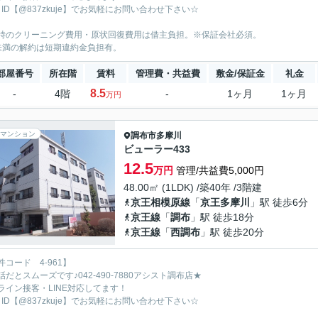
E ID【@837zkuje】でお気軽にお問い合わせ下さい☆
時のクリーニング費用・原状回復費用は借主負担。※保証会社必須。
未満の解約は短期違約金負担有。
部屋番号
所在階
賃料
管理費・共益費
敷金/保証金
礼金
8.5
-
4階
-
1ヶ月
1ヶ月
万円
マンション
調布市
多摩川
ビューラー433
12.5
万円
管理/共益費5,000円
48.00㎡ (1LDK) /築40年 /3階建
京王相模原線
「
京王多摩川
」駅 徒歩6分
京王線
「
調布
」駅 徒歩18分
京王線
「
西調布
」駅 徒歩20分
件コード 4-961】
話だとスムーズです♪042-490-7880アシスト調布店★
ライン接客・LINE対応してます！
E ID【@837zkuje】でお気軽にお問い合わせ下さい☆