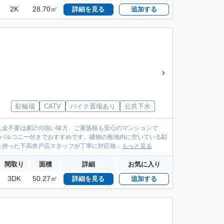
2K
28.70㎡
詳細を見る
追加する
駐輪場
CATV
バイク置場あり
公共下水
礼金不要は家計の強い味方、ご家族様も安心のマンションで
はバルコニー付きでおすすめです。建物の敷地内に空いている駐
持った下高井戸店スタッフが丁寧に対応致...
もっと見る
間取り
面積
詳細
お気に入り
3DK
50.27㎡
詳細を見る
追加する