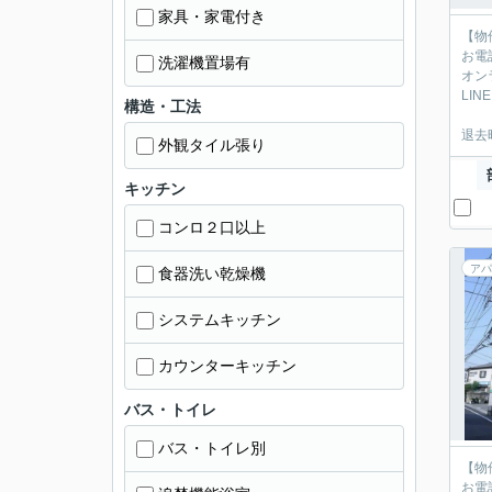
家具・家電付き
【物
お電
洗濯機置場有
オン
LIN
構造・工法
退去
外観タイル張り
キッチン
コンロ２口以上
アパ
食器洗い乾燥機
システムキッチン
カウンターキッチン
バス・トイレ
バス・トイレ別
【物
お電