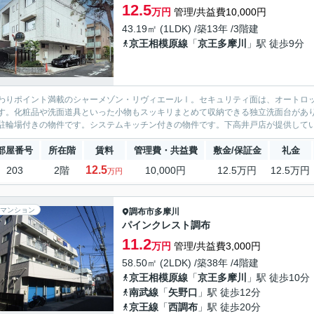
12.5
万円
管理/共益費10,000円
43.19㎡ (1LDK) /築13年 /3階建
京王相模原線
「
京王多摩川
」駅 徒歩9分
わりポイント満載のシャーメゾン・リヴィエールⅠ。セキュリティ面は、オートロッ
す。化粧品や洗面道具といった小物もスッキリまとめて収納できる独立洗面台がありま
駐輪場付きの物件です。システムキッチン付きの物件です。下高井戸店が提供している
部屋番号
所在階
賃料
管理費・共益費
敷金/保証金
礼金
12.5
203
2階
10,000円
12.5万円
12.5万円
万円
マンション
調布市
多摩川
パインクレスト調布
11.2
万円
管理/共益費3,000円
58.50㎡ (2LDK) /築38年 /4階建
京王相模原線
「
京王多摩川
」駅 徒歩10分
南武線
「
矢野口
」駅 徒歩12分
京王線
「
西調布
」駅 徒歩20分