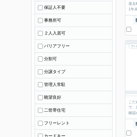
退去
保証人不要
1年
事務所可
２人入居可
バリアフリー
アパ
分割可
分譲タイプ
管理人常駐
眺望良好
こだ
で、
二世帯住宅
確認
フリーレント
カードキー