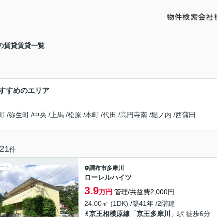
物件検索
会社
の賃貸賃貸一覧
すすめのエリア
町
/
弥生町
/
中央
/
上馬
/
松原
/
本町
/
代田
/
高円寺南
/
堀ノ内
/
西蒲田
21
件
ート
調布市
多摩川
ローレルハイツ
3.9
万円
管理/共益費2,000円
24.00㎡ (1DK) /築41年 /2階建
京王相模原線
「
京王多摩川
」駅 徒歩6分