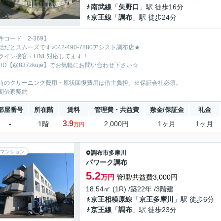
南武線
「
矢野口
」駅 徒歩16分
京王線
「
調布
」駅 徒歩24分
件コード 2-369】
話だとスムーズです♪042-490-7880アシスト調布店★
ライン接客・LINE対応してます！
E ID【@837zkuje】でお気軽にお問い合わせ下さい☆
時のクリーニング費用・原状回復費用は借主負担。※保証会社必須。
期借家契約
部屋番号
所在階
賃料
管理費・共益費
敷金/保証金
礼金
3.9
-
1階
2,000円
1ヶ月
1ヶ月
万円
マンション
調布市
多摩川
パワーク調布
5.2
万円
管理/共益費3,000円
18.54㎡ (1R) /築22年 /3階建
京王相模原線
「
京王多摩川
」駅 徒歩6分
京王線
「
調布
」駅 徒歩23分