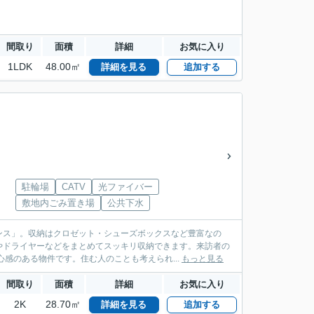
間取り
面積
詳細
お気に入り
1LDK
48.00㎡
詳細を見る
追加する
駐輪場
CATV
光ファイバー
敷地内ごみ置き場
公共下水
ンス」。収納はクロゼット・シューズボックスなど豊富なの
やドライヤーなどをまとめてスッキリ収納できます。来訪者の
感のある物件です。住む人のことも考えられ...
もっと見る
間取り
面積
詳細
お気に入り
2K
28.70㎡
詳細を見る
追加する