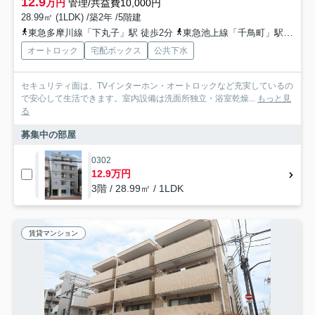
12.9
万円
管理/共益費10,000円
28.99㎡ (1LDK) /築2年 /5階建
東急多摩川線「下丸子」駅 徒歩2分
東急池上線「千鳥町」駅 徒歩10分
オートロック
宅配ボックス
公共下水
セキュリティ面は、TVインターホン・オートロックなど充実しているの
で安心して生活できます。室内設備は洗面所独立・浴室乾燥...
もっと見
る
募集中の部屋
0302
12.9万円
3階 / 28.99㎡ / 1LDK
賃貸マンション