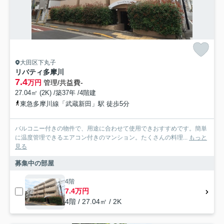
大田区下丸子
リバティ多摩川
7.4
万円
管理/共益費-
27.04㎡ (2K) /築37年 /4階建
東急多摩川線「武蔵新田」駅 徒歩5分
バルコニー付きの物件で、用途に合わせて使用できおすすめです。簡単
に温度管理できるエアコン付きのマンション。たくさんの料理...
もっと
見る
募集中の部屋
4階
7.4万円
4階 / 27.04㎡ / 2K