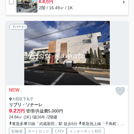
6.8万円
2階 / 16.49㎡ / 1K
アパート
NEW
大田区下丸子
リブリ・ソナーレ
9.2
万円
管理/共益費5,000円
24.84㎡ (1K) /築16年 /2階建
東急多摩川線「武蔵新田」駅 徒歩5分
東急池上線「千鳥町」駅 徒歩10分
駐輪場
オートロック
CATV
インターネット対応