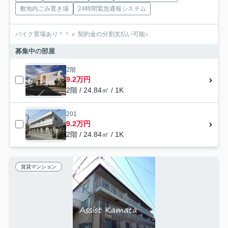
敷地内ごみ置き場
24時間緊急通報システム
バイク置場あり＾＾ｖ 契約金の分割支払い可能♪
募集中の部屋
2階
9.2万円
2階 / 24.84㎡ / 1K
201
9.2万円
2階 / 24.84㎡ / 1K
賃貸マンション