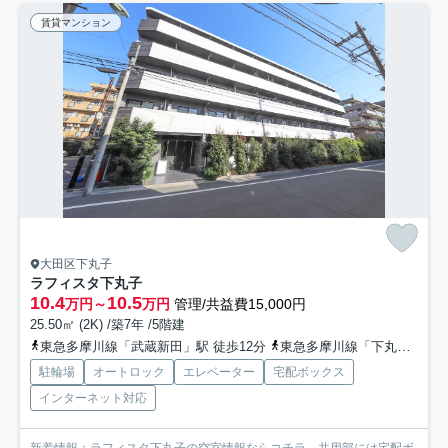
賃貸マンション
大田区下丸子
ラフィスタ下丸子
10.4
10.5
万円～
万円
管理/共益費15,000円
25.50㎡ (2K) /築7年 /5階建
東急多摩川線「武蔵新田」駅 徒歩12分
東急多摩川線「下丸子」駅 徒歩14分
駐輪場
オートロック
エレベーター
宅配ボックス
インターネット対応
新着情報：ラフィスタ下丸子の空室情報ならコチラ。共用部には宅配ボ