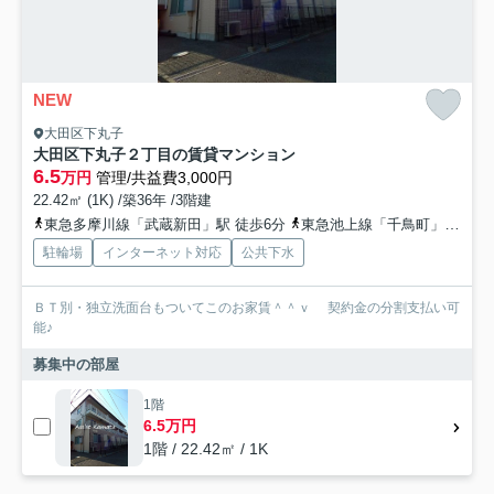
NEW
大田区下丸子
大田区下丸子２丁目の賃貸マンション
6.5
万円
管理/共益費3,000円
22.42㎡ (1K) /築36年 /3階建
東急多摩川線「武蔵新田」駅 徒歩6分
東急池上線「千鳥町」駅 徒歩14分
駐輪場
インターネット対応
公共下水
ＢＴ別・独立洗面台もついてこのお家賃＾＾ｖ 契約金の分割支払い可
能♪
募集中の部屋
1階
6.5万円
1階 / 22.42㎡ / 1K