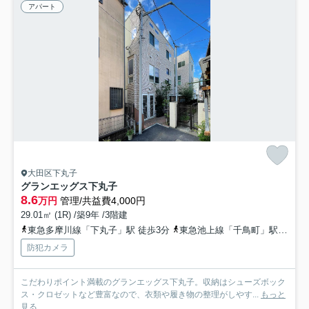
アパート
大田区下丸子
グランエッグス下丸子
8.6
万円
管理/共益費4,000円
29.01㎡ (1R) /築9年 /3階建
東急多摩川線「下丸子」駅 徒歩3分
東急池上線「千鳥町」駅 徒歩10分
防犯カメラ
こだわりポイント満載のグランエッグス下丸子。収納はシューズボック
ス・クロゼットなど豊富なので、衣類や履き物の整理がしやす...
もっと
見る