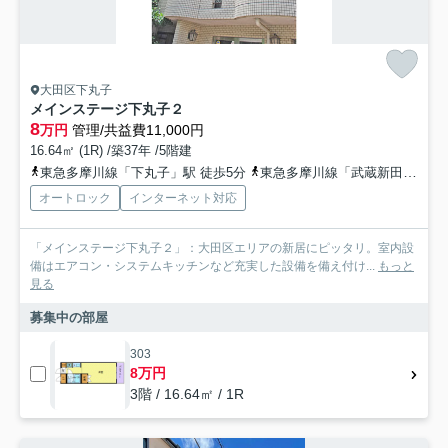
大田区下丸子
メインステージ下丸子２
8
万円
管理/共益費11,000円
16.64㎡ (1R) /築37年 /5階建
東急多摩川線「下丸子」駅 徒歩5分
東急多摩川線「武蔵新田」駅 徒歩7分
オートロック
インターネット対応
「メインステージ下丸子２」：大田区エリアの新居にピッタリ。室内設
備はエアコン・システムキッチンなど充実した設備を備え付け...
もっと
見る
募集中の部屋
303
8万円
3階 / 16.64㎡ / 1R