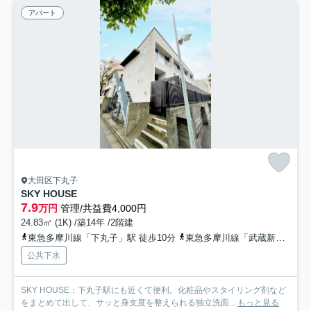
アパート
大田区下丸子
SKY HOUSE
7.9
万円
管理/共益費4,000円
24.83㎡ (1K) /築14年 /2階建
東急多摩川線「下丸子」駅 徒歩10分
東急多摩川線「武蔵新田」駅 徒歩10分
公共下水
SKY HOUSE：下丸子駅にも近くて便利。化粧品やスタイリング剤など
をまとめて出して、サッと身支度を整えられる独立洗面...
もっと見る