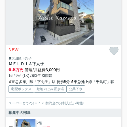
NEW
大田区下丸子
ＭＥＬＤＩＡ下丸子
6.8
万円
管理/共益費3,000円
16.49㎡ (1K) /築3年 /3階建
東急多摩川線「下丸子」駅 徒歩5分
東急池上線「千鳥町」駅 徒歩13分
宅配ボックス
敷地内ごみ置き場
公共下水
スーパーまで2分＾＾ｖ 契約金の分割支払い可能♪
募集中の部屋
2階