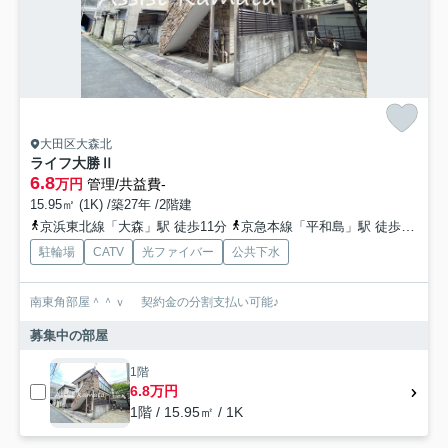
大田区大森北
ライフ大勝Ⅱ
6.8
万円
管理/共益費-
15.95㎡ (1K) /築27年 /2階建
京浜東北線「大森」駅 徒歩11分
京急本線「平和島」駅 徒歩14分
駐輪場
CATV
光ファイバー
公共下水
南東角部屋＾＾ｖ 契約金の分割支払い可能♪
募集中の部屋
1階
6.8万円
1階 / 15.95㎡ / 1K