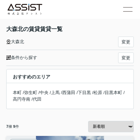
大森北の賃貸賃貸一覧
大森北
変更
条件から探す
変更
おすすめのエリア
本町
/
弥生町
/
中央
/
上馬
/
西蒲田
/
下目黒
/
松原
/
目黒本町
/
高円寺南
/
代田
7
棟
9
件