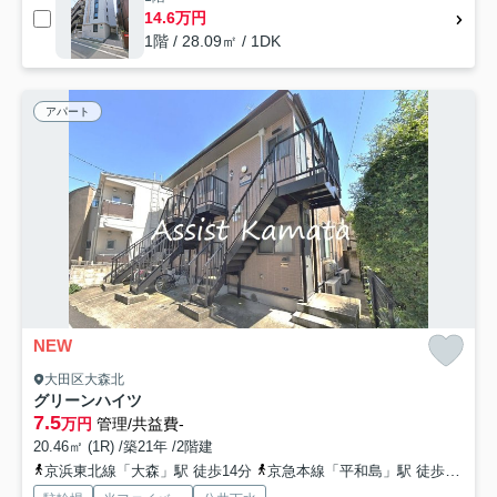
14.6万円
1階 / 28.09㎡ / 1DK
アパート
NEW
大田区大森北
グリーンハイツ
7.5
万円
管理/共益費-
20.46㎡ (1R) /築21年 /2階建
京浜東北線「大森」駅 徒歩14分
京急本線「平和島」駅 徒歩10分