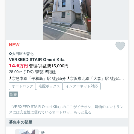
NEW
大田区大森北
VERXEED STAIR Omori Kita
14.6
万円
管理/共益費15,000円
28.09㎡ (1DK) /新築 /5階建
京急本線「平和島」駅 徒歩5分
京浜東北線「大森」駅 徒歩16分
東
オートロック
宅配ボックス
インターネット対応
新築
「VERXEED STAIR Omori Kita」のここがイチオシ。建物のエントラン
スには安全性に優れているオートロッ...
もっと見る
募集中の部屋
1階