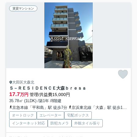
賃貸マンション
大田区大森北
Ｓ－ＲＥＳＩＤＥＮＣＥ大森ｂｒｅｓａ
17.7
万円
管理/共益費15,000円
35.78㎡ (1LDK) /築1年 /8階建
京急本線「平和島」駅 徒歩7分
京浜東北線「大森」駅 徒歩13分
京
オートロック
エレベーター
宅配ボックス
インターネット対応
防犯カメラ
外観タイル張り