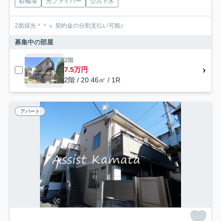
駐輪場
光ファイバー
公共下水
2面採光＾＾ｖ 契約金の分割支払い可能♪
募集中の部屋
2階
7.5万円
2階 / 20.46㎡ / 1R
アパート