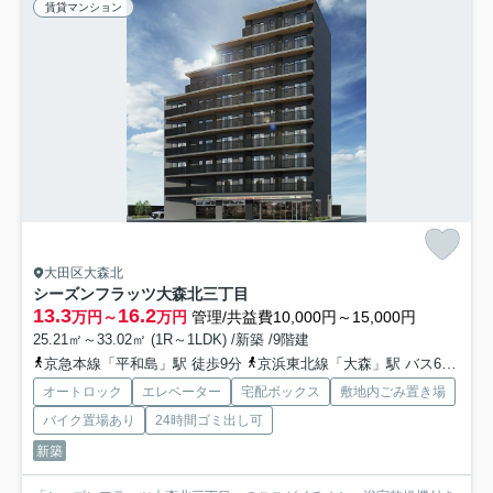
賃貸マンション
大田区大森北
シーズンフラッツ大森北三丁目
13.3
16.2
万円～
万円
管理/共益費10,000円～15,000円
25.21㎡～33.02㎡ (1R～1LDK) /新築 /9階建
京急本線「平和島」駅 徒歩9分
京浜東北線「大森」駅 バス6分 「大森駅」 停歩13分
オートロック
エレベーター
宅配ボックス
敷地内ごみ置き場
バイク置場あり
24時間ゴミ出し可
新築