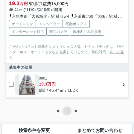
19.3
万円
管理/共益費15,000円
46.44㎡ (1LDK) /築10年 /9階建
京急本線「大森海岸」駅 徒歩5分
京浜東北線「大森」駅 徒歩12分
オートロック
エレベーター
宅配ボックス
インターネット対応
防犯カメラ
敷地内ごみ置き場
こだわりポイント満載のタスキリシェス大森。セキュリティ面は、TVイ
ンターホン・オートロックなど充実しているので、防犯対策...
もっと見
る
募集中の部屋
0901
19.3万円
9階 / 46.44㎡ / 1LDK
1
検索条件を変更
まとめてお問い合わせ