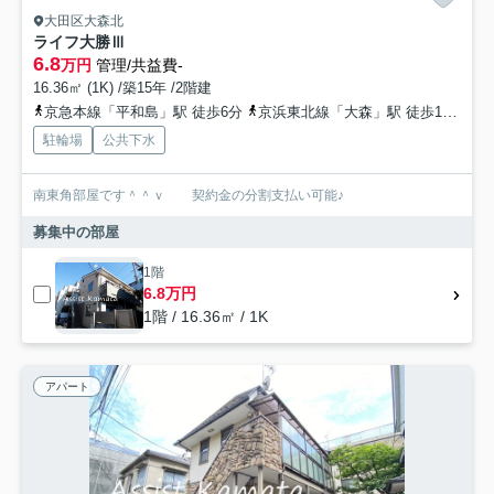
大田区大森北
ライフ大勝Ⅲ
6.8
万円
管理/共益費-
16.36㎡ (1K) /築15年 /2階建
京急本線「平和島」駅 徒歩6分
京浜東北線「大森」駅 徒歩14分
京
駐輪場
公共下水
南東角部屋です＾＾ｖ 契約金の分割支払い可能♪
募集中の部屋
1階
6.8万円
1階 / 16.36㎡ / 1K
アパート