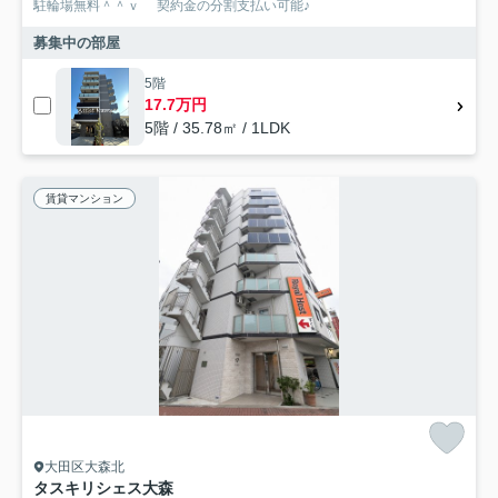
駐輪場無料＾＾ｖ 契約金の分割支払い可能♪
募集中の部屋
5階
17.7万円
5階 / 35.78㎡ / 1LDK
賃貸マンション
大田区大森北
タスキリシェス大森