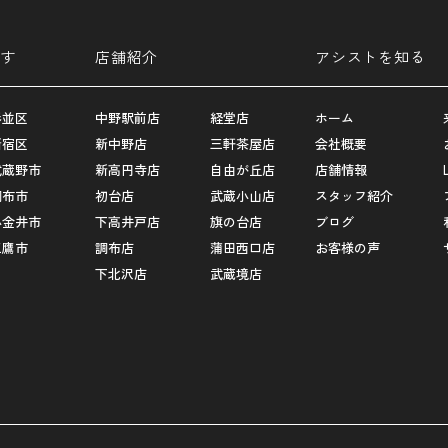
す
店舗紹介
アシストを知る
杉並区
中野駅前店
経堂店
ホーム
新宿区
新中野店
三軒茶屋店
会社概要
武蔵野市
新高円寺店
自由が丘店
店舗情報
調布市
初台店
武蔵小山店
スタッフ紹介
小金井市
下高井戸店
旗の台店
ブログ
三鷹市
調布店
蒲田西口店
お客様の声
下北沢店
武蔵境店