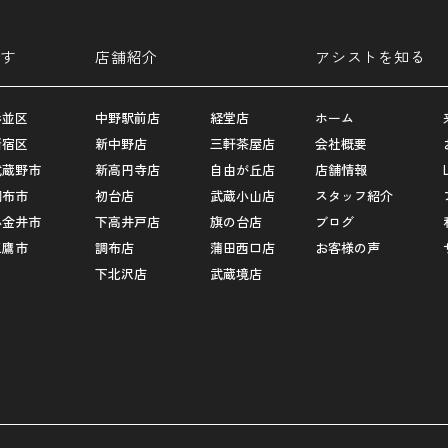
す
店舗紹介
アシストを知る
杉並区
中野駅前店
経堂店
ホーム
新宿区
新中野店
三軒茶屋店
会社概要
武蔵野市
新高円寺店
自由が丘店
店舗情報
調布市
初台店
武蔵小山店
スタッフ紹介
小金井市
下高井戸店
旗の台店
ブログ
三鷹市
調布店
蒲田西口店
お客様の声
下北沢店
武蔵境店