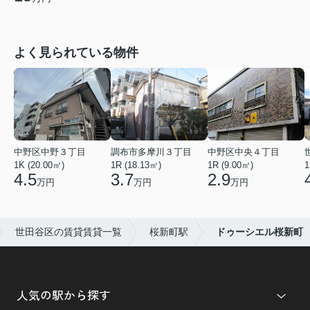
よく見られている物件
中野区中野３丁目
調布市多摩川３丁目
中野区中央４丁目
1K (20.00㎡)
1R (18.13㎡)
1R (9.00㎡)
1
4.5
3.7
2.9
万円
万円
万円
世田谷区の賃貸賃貸一覧
桜新町駅
ドゥーシエル桜新町
人気の駅から探す