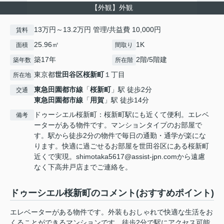
【外観】外観
13万円～13.2万円 管理/共益費 10,000円
賃料
25.96㎡
1K
面積
間取り
築17年
2階/5階建
築年数
所在階
東京都
世田谷区
桜新町
１丁目
所在地
東急田園都市線
「
桜新町
」駅 徒歩2分
交通
東急田園都市線
「
用賀
」駅 徒歩14分
ドゥーシエル桜新町：桜新町駅にも近くて便利。エレベ
備考
ーターがある物件です。マンションタイプのお部屋で
す。駅から徒歩2分の物件で毎日の通勤・通学が楽にな
ります。快適に過ごせるお部屋を世田谷区にある桜新町
近くで実現。shimotaka5617@assist-jpn.comから遠慮
なく下高井戸店までご連絡を。
ドゥーシエル桜新町のコメント(おすすめポイント)
エレベーターがある物件です。外装もおしゃれで快適な生活をお
くることができるマンションです。徒歩2分で駅にアクセス可能