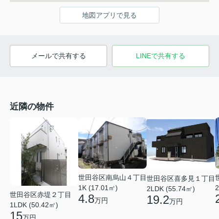
地図アプリで見る
メールで共有する
LINEで共有する
近隣の物件
世田谷区南烏山４丁目
世田谷区喜多見１丁目
1K (17.01㎡)
2
2LDK (55.74㎡)
世田谷区赤堤２丁目
4.8
19.2
万円
万円
1LDK (50.42㎡)
15
万円